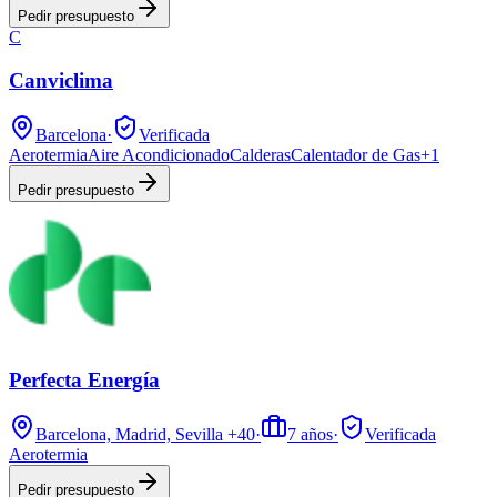
Pedir presupuesto
C
Canviclima
Barcelona
·
Verificada
Aerotermia
Aire Acondicionado
Calderas
Calentador de Gas
+
1
Pedir presupuesto
Perfecta Energía
Barcelona, Madrid, Sevilla
+40
·
7
años
·
Verificada
Aerotermia
Pedir presupuesto