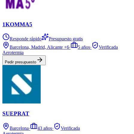
1KOMMA5
Responde rápido
Presupuesto gratis
Barcelona, Madrid, Alicante
+6
·
5
años
·
Verificada
Aerotermia
Pedir presupuesto
SUEPRAT
Barcelona
·
43
años
·
Verificada
Aerotermia