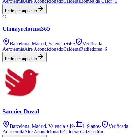
Aerotermia
Aire Acondicionado
Calderas
Bomba de Calor
+
5
Pedir presupuesto
C
Climayreforma365
Barcelona, Madrid, Valencia
+49
·
Verificada
Aerotermia
Aire Acondicionado
Calderas
Radiadores
+
6
Pedir presupuesto
Saunier Duval
Barcelona, Madrid, Valencia
+49
·
119
años
·
Verificada
Aerotermia
Aire Acondicionado
Calderas
Calefacción