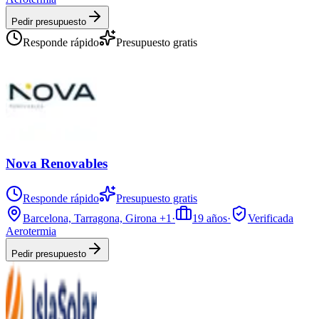
Pedir presupuesto
Responde rápido
Presupuesto gratis
Nova Renovables
Responde rápido
Presupuesto gratis
Barcelona, Tarragona, Girona
+1
·
19
años
·
Verificada
Aerotermia
Pedir presupuesto