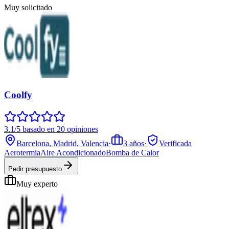
Muy solicitado
Coolfy
3.1/5 basado en 20 opiniones
Barcelona, Madrid, Valencia
·
3
años
·
Verificada
Aerotermia
Aire Acondicionado
Bomba de Calor
Pedir presupuesto
Muy experto