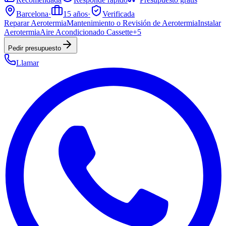
Barcelona
·
15
años
·
Verificada
Reparar Aerotermia
Mantenimiento o Revisión de Aerotermia
Instalar
Aerotermia
Aire Acondicionado Cassette
+
5
Pedir presupuesto
Llamar