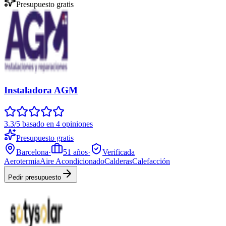
Presupuesto gratis
Instaladora AGM
3.3/5 basado en 4 opiniones
Presupuesto gratis
Barcelona
·
51
años
·
Verificada
Aerotermia
Aire Acondicionado
Calderas
Calefacción
Pedir presupuesto