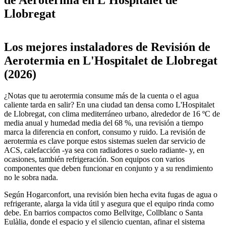
Llobregat
Leaflet
|
©
OpenStreetMap
+
Los mejores instaladores de Revisión de
−
Aerotermia en L'Hospitalet de Llobregat
(2026)
¿Notas que tu aerotermia consume más de la cuenta o el agua
caliente tarda en salir? En una ciudad tan densa como L'Hospitalet
de Llobregat, con clima mediterráneo urbano, alrededor de 16 ºC de
media anual y humedad media del 68 %, una revisión a tiempo
marca la diferencia en confort, consumo y ruido. La revisión de
aerotermia es clave porque estos sistemas suelen dar servicio de
ACS, calefacción -ya sea con radiadores o suelo radiante- y, en
ocasiones, también refrigeración. Son equipos con varios
componentes que deben funcionar en conjunto y a su rendimiento
no le sobra nada.
Según Hogarconfort, una revisión bien hecha evita fugas de agua o
refrigerante, alarga la vida útil y asegura que el equipo rinda como
debe. En barrios compactos como Bellvitge, Collblanc o Santa
Eulàlia, donde el espacio y el silencio cuentan, afinar el sistema