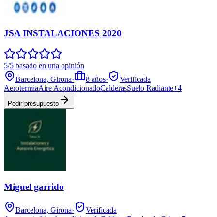
JSA INSTALACIONES 2020
5/5 basado en una opinión
Barcelona, Girona
·
8
años
·
Verificada
Aerotermia
Aire Acondicionado
Calderas
Suelo Radiante
+
4
Pedir presupuesto
Miguel garrido
Barcelona, Girona
·
Verificada