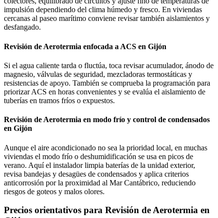
colectores, equilibrado de circuitos y ajuste fino de temperaturas de
impulsión dependiendo del clima húmedo y fresco. En viviendas
cercanas al paseo marítimo conviene revisar también aislamientos y
desfangado.
Revisión de Aerotermia enfocada a ACS en Gijón
Si el agua caliente tarda o fluctúa, toca revisar acumulador, ánodo de
magnesio, válvulas de seguridad, mezcladoras termostáticas y
resistencias de apoyo. También se comprueba la programación para
priorizar ACS en horas convenientes y se evalúa el aislamiento de
tuberías en tramos fríos o expuestos.
Revisión de Aerotermia en modo frío y control de condensados
en Gijón
Aunque el aire acondicionado no sea la prioridad local, en muchas
viviendas el modo frío o deshumidificación se usa en picos de
verano. Aquí el instalador limpia baterías de la unidad exterior,
revisa bandejas y desagües de condensados y aplica criterios
anticorrosión por la proximidad al Mar Cantábrico, reduciendo
riesgos de goteos y malos olores.
Precios orientativos para Revisión de Aerotermia en