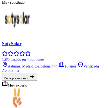
Muy solicitado
SotySolar
1.8/5 basado en 4 opiniones
Asturias, Madrid, Barcelona
+44
·
10
años
·
Verificada
Aerotermia
Pedir presupuesto
Muy experto