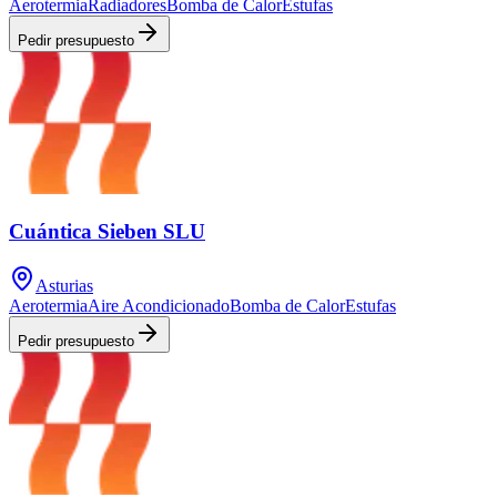
Aerotermia
Radiadores
Bomba de Calor
Estufas
Pedir presupuesto
Cuántica Sieben SLU
Asturias
Aerotermia
Aire Acondicionado
Bomba de Calor
Estufas
Pedir presupuesto