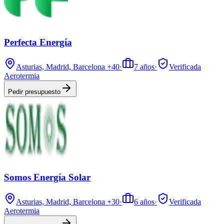
Perfecta Energía
Asturias, Madrid, Barcelona
+40
·
7
años
·
Verificada
Aerotermia
Pedir presupuesto
Somos Energía Solar
Asturias, Madrid, Barcelona
+30
·
6
años
·
Verificada
Aerotermia