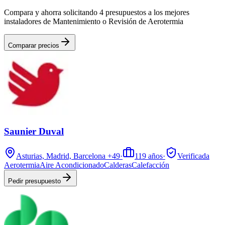
Compara y ahorra solicitando 4 presupuestos a los mejores
instaladores de Mantenimiento o Revisión de Aerotermia
Comparar precios
Saunier Duval
Asturias, Madrid, Barcelona
+49
·
119
años
·
Verificada
Aerotermia
Aire Acondicionado
Calderas
Calefacción
Pedir presupuesto