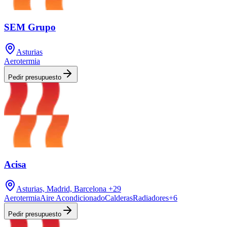
SEM Grupo
Asturias
Aerotermia
Pedir presupuesto
Acisa
Asturias, Madrid, Barcelona
+29
Aerotermia
Aire Acondicionado
Calderas
Radiadores
+
6
Pedir presupuesto