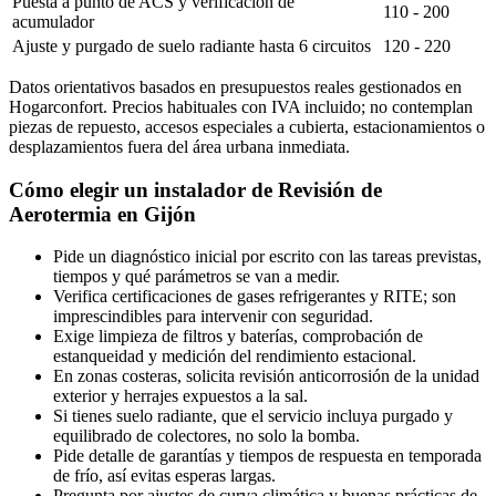
Puesta a punto de ACS y verificación de
110 - 200
acumulador
Ajuste y purgado de suelo radiante hasta 6 circuitos
120 - 220
Datos orientativos basados en presupuestos reales gestionados en
Hogarconfort. Precios habituales con IVA incluido; no contemplan
piezas de repuesto, accesos especiales a cubierta, estacionamientos o
desplazamientos fuera del área urbana inmediata.
Cómo elegir un instalador de Revisión de
Aerotermia en Gijón
Pide un diagnóstico inicial por escrito con las tareas previstas,
tiempos y qué parámetros se van a medir.
Verifica certificaciones de gases refrigerantes y RITE; son
imprescindibles para intervenir con seguridad.
Exige limpieza de filtros y baterías, comprobación de
estanqueidad y medición del rendimiento estacional.
En zonas costeras, solicita revisión anticorrosión de la unidad
exterior y herrajes expuestos a la sal.
Si tienes suelo radiante, que el servicio incluya purgado y
equilibrado de colectores, no solo la bomba.
Pide detalle de garantías y tiempos de respuesta en temporada
de frío, así evitas esperas largas.
Pregunta por ajustes de curva climática y buenas prácticas de