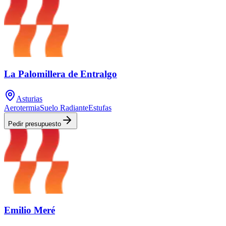
La Palomillera de Entralgo
Asturias
Aerotermia
Suelo Radiante
Estufas
Pedir presupuesto
Emilio Meré