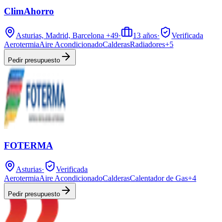
ClimAhorro
Asturias, Madrid, Barcelona
+49
·
13
años
·
Verificada
Aerotermia
Aire Acondicionado
Calderas
Radiadores
+
5
Pedir presupuesto
FOTERMA
Asturias
·
Verificada
Aerotermia
Aire Acondicionado
Calderas
Calentador de Gas
+
4
Pedir presupuesto