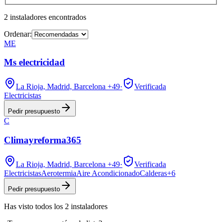
2
instaladores
encontrados
Ordenar:
ME
Ms electricidad
La Rioja, Madrid, Barcelona
+49
·
Verificada
Electricistas
Pedir presupuesto
C
Climayreforma365
La Rioja, Madrid, Barcelona
+49
·
Verificada
Electricistas
Aerotermia
Aire Acondicionado
Calderas
+
6
Pedir presupuesto
Has visto
todos los
2
instaladores