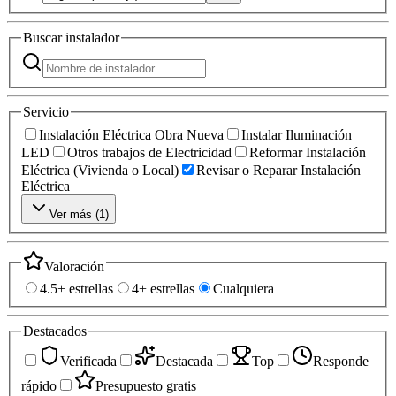
Buscar
instalador
Servicio
Instalación Eléctrica Obra Nueva
Instalar Iluminación
LED
Otros trabajos de Electricidad
Reformar Instalación
Eléctrica (Vivienda o Local)
Revisar o Reparar Instalación
Eléctrica
Ver más (
1
)
Valoración
4.5+ estrellas
4+ estrellas
Cualquiera
Destacados
Verificada
Destacada
Top
Responde
rápido
Presupuesto gratis