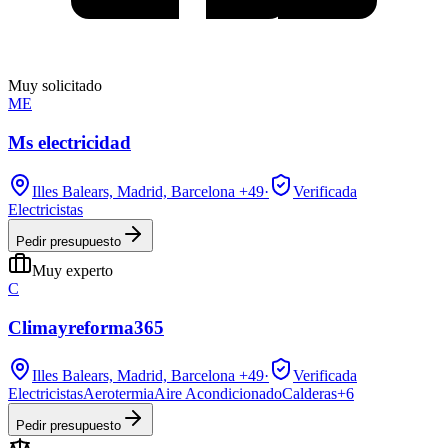
Muy solicitado
ME
Ms electricidad
Illes Balears, Madrid, Barcelona
+49
·
Verificada
Electricistas
Pedir presupuesto
Muy experto
C
Climayreforma365
Illes Balears, Madrid, Barcelona
+49
·
Verificada
Electricistas
Aerotermia
Aire Acondicionado
Calderas
+
6
Pedir presupuesto