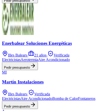
Pedir presupuesto
Enerbalear Soluciones Energéticas
Illes Balears
·
21
años
·
Verificada
Electricistas
Aerotermia
Aire Acondicionado
Pedir presupuesto
MI
Martín Instalaciones
Illes Balears
·
Verificada
Electricistas
Aire Acondicionado
Bomba de Calor
Fontaneros
Pedir presupuesto