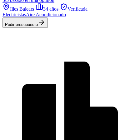
5/5 basado en una opinión
Illes Balears
·
34
años
·
Verificada
Electricistas
Aire Acondicionado
Pedir presupuesto