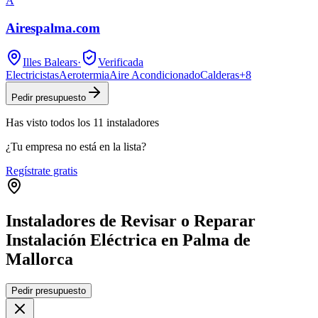
A
Airespalma.com
Illes Balears
·
Verificada
Electricistas
Aerotermia
Aire Acondicionado
Calderas
+
8
Pedir presupuesto
Has visto
todos los
11
instaladores
¿Tu empresa no está en la lista?
Regístrate gratis
Instaladores de Revisar o Reparar
Instalación Eléctrica en Palma de
Mallorca
Leaflet
|
©
OpenStreetMap
Pedir presupuesto
+