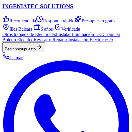
INGENIATEC SOLUTIONS
Recomendada
Responde rápido
Presupuesto gratis
Illes Balears
·
6
años
·
Verificada
Otros trabajos de Electricidad
Instalar Iluminación LED
Tramitar
Boletín Eléctrico
Revisar o Reparar Instalación Eléctrica
+
25
Pedir presupuesto
Llamar