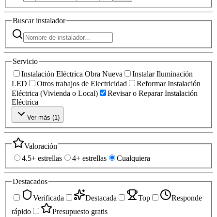
Buscar
instalador
Servicio
Instalación Eléctrica Obra Nueva
Instalar Iluminación
LED
Otros trabajos de Electricidad
Reformar Instalación
Eléctrica (Vivienda o Local)
Revisar o Reparar Instalación
Eléctrica
Ver más (
1
)
Valoración
4.5+ estrellas
4+ estrellas
Cualquiera
Destacados
Verificada
Destacada
Top
Responde
rápido
Presupuesto gratis