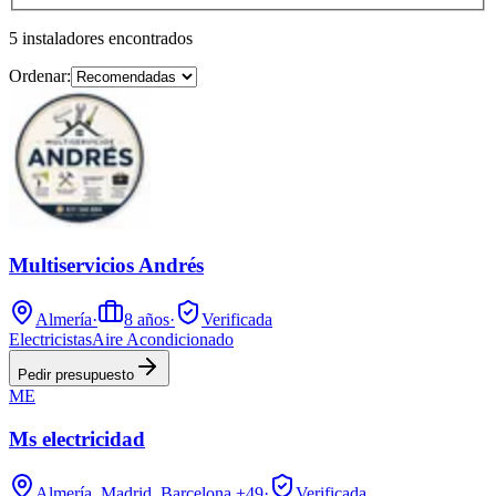
5
instaladores
encontrados
Ordenar:
Multiservicios Andrés
Almería
·
8
años
·
Verificada
Electricistas
Aire Acondicionado
Pedir presupuesto
ME
Ms electricidad
Almería, Madrid, Barcelona
+49
·
Verificada