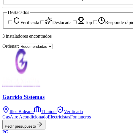
Destacados
Verificada
Destacada
Top
Responde rápi
3
instaladores
encontrados
Ordenar:
Garrido Sistemas
Illes Balears
·
11
años
·
Verificada
Gas
Aire Acondicionado
Electricistas
Fontaneros
Pedir presupuesto
PG