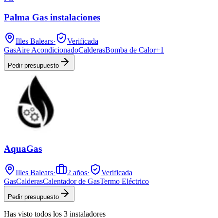
Palma Gas instalaciones
Illes Balears
·
Verificada
Gas
Aire Acondicionado
Calderas
Bomba de Calor
+
1
Pedir presupuesto
AquaGas
Illes Balears
·
2
años
·
Verificada
Gas
Calderas
Calentador de Gas
Termo Eléctrico
Pedir presupuesto
Has visto
todos los
3
instaladores