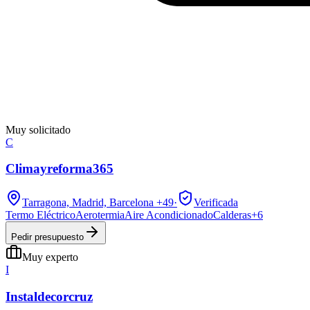
Muy solicitado
C
Climayreforma365
Tarragona, Madrid, Barcelona
+49
·
Verificada
Termo Eléctrico
Aerotermia
Aire Acondicionado
Calderas
+
6
Pedir presupuesto
Muy experto
I
Instaldecorcruz