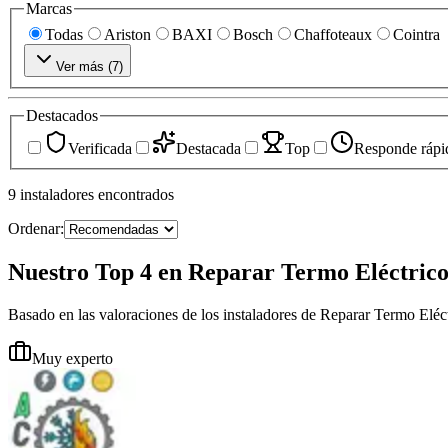
Marcas
Todas
Ariston
BAXI
Bosch
Chaffoteaux
Cointra
Ver más (
7
)
Destacados
Verificada
Destacada
Top
Responde rápi
9
instaladores
encontrados
Ordenar:
Nuestro Top 4 en Reparar Termo Eléctric
Basado en las valoraciones de los instaladores de Reparar Termo Eléc
Muy experto