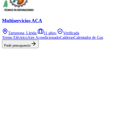
Multiservicios ACA
Tarragona, Lleida
·
11
años
·
Verificada
Termo Eléctrico
Aire Acondicionado
Calderas
Calentador de Gas
Pedir presupuesto