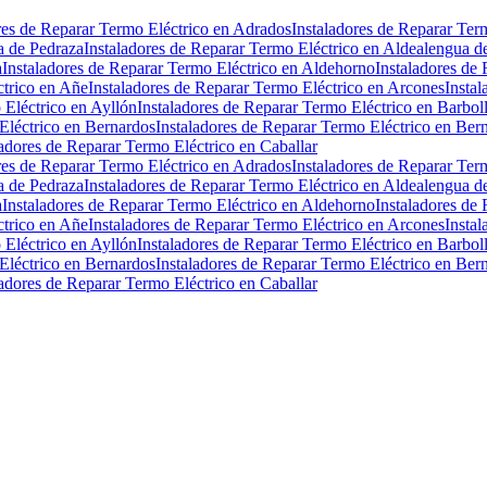
res de Reparar Termo Eléctrico en Adrados
Instaladores de Reparar Ter
a de Pedraza
Instaladores de Reparar Termo Eléctrico en Aldealengua d
a
Instaladores de Reparar Termo Eléctrico en Aldehorno
Instaladores de
ctrico en Añe
Instaladores de Reparar Termo Eléctrico en Arcones
Instal
 Eléctrico en Ayllón
Instaladores de Reparar Termo Eléctrico en Barbol
Eléctrico en Bernardos
Instaladores de Reparar Termo Eléctrico en Be
ladores de Reparar Termo Eléctrico en Caballar
res de Reparar Termo Eléctrico en Adrados
Instaladores de Reparar Ter
a de Pedraza
Instaladores de Reparar Termo Eléctrico en Aldealengua d
a
Instaladores de Reparar Termo Eléctrico en Aldehorno
Instaladores de
ctrico en Añe
Instaladores de Reparar Termo Eléctrico en Arcones
Instal
 Eléctrico en Ayllón
Instaladores de Reparar Termo Eléctrico en Barbol
Eléctrico en Bernardos
Instaladores de Reparar Termo Eléctrico en Be
ladores de Reparar Termo Eléctrico en Caballar