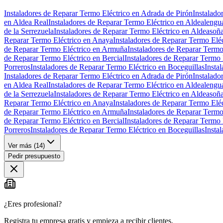
Instaladores de Reparar Termo Eléctrico en Adrada de Pirón
Instalado
en Aldea Real
Instaladores de Reparar Termo Eléctrico en Aldealengu
de la Serrezuela
Instaladores de Reparar Termo Eléctrico en Aldeasoñ
Reparar Termo Eléctrico en Anaya
Instaladores de Reparar Termo Elé
de Reparar Termo Eléctrico en Armuña
Instaladores de Reparar Termo
de Reparar Termo Eléctrico en Bercial
Instaladores de Reparar Termo 
Porreros
Instaladores de Reparar Termo Eléctrico en Boceguillas
Insta
Instaladores de Reparar Termo Eléctrico en Adrada de Pirón
Instalado
en Aldea Real
Instaladores de Reparar Termo Eléctrico en Aldealengu
de la Serrezuela
Instaladores de Reparar Termo Eléctrico en Aldeasoñ
Reparar Termo Eléctrico en Anaya
Instaladores de Reparar Termo Elé
de Reparar Termo Eléctrico en Armuña
Instaladores de Reparar Termo
de Reparar Termo Eléctrico en Bercial
Instaladores de Reparar Termo 
Porreros
Instaladores de Reparar Termo Eléctrico en Boceguillas
Insta
Ver más (
14
)
Pedir presupuesto
¿Eres profesional?
Registra tu empresa gratis y empieza a recibir clientes.