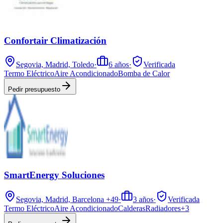
Confortair Climatización
Segovia, Madrid, Toledo
·
6
años
·
Verificada
Termo Eléctrico
Aire Acondicionado
Bomba de Calor
Pedir presupuesto
SmartEnergy Soluciones
Segovia, Madrid, Barcelona
+49
·
3
años
·
Verificada
Termo Eléctrico
Aire Acondicionado
Calderas
Radiadores
+
3