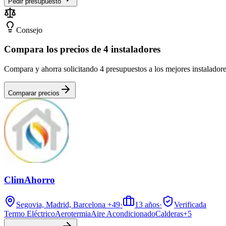
Pedir presupuesto
Consejo
Compara los precios de 4 instaladores
Compara y ahorra solicitando 4 presupuestos a los mejores instalador
Comparar precios
ClimAhorro
Segovia, Madrid, Barcelona
+49
·
13
años
·
Verificada
Termo Eléctrico
Aerotermia
Aire Acondicionado
Calderas
+
5