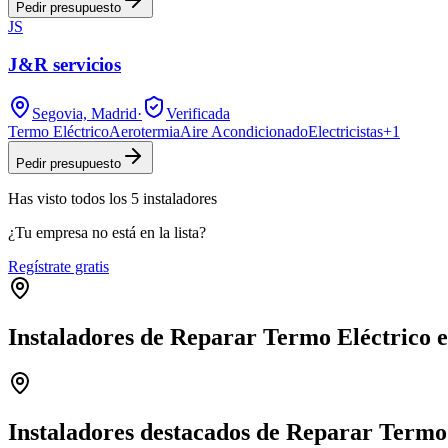
Pedir presupuesto
JS
J&R servicios
Segovia, Madrid
·
Verificada
Termo Eléctrico
Aerotermia
Aire Acondicionado
Electricistas
+
1
Pedir presupuesto
Has visto
todos los
5
instaladores
¿Tu empresa no está en la lista?
Regístrate gratis
Instaladores de Reparar Termo Eléctrico 
+
−
Instaladores destacados de Reparar Termo 