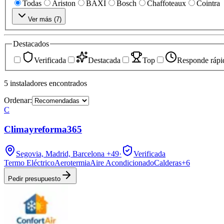
Todas
Ariston
BAXI
Bosch
Chaffoteaux
Cointra
Ver más (
7
)
Destacados
Verificada
Destacada
Top
Responde rápi
5
instaladores
encontrados
Ordenar:
C
Climayreforma365
Segovia, Madrid, Barcelona
+49
·
Verificada
Termo Eléctrico
Aerotermia
Aire Acondicionado
Calderas
+
6
Pedir presupuesto