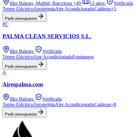
Illes Balears, Madrid, Barcelona
+49
·
13
años
·
Verificada
Termo Eléctrico
Aerotermia
Aire Acondicionado
Calderas
+
5
Pedir presupuesto
PC
PALMA CLEAN SERVICIOS S.L.
Illes Balears
·
Verificada
Termo Eléctrico
Aire Acondicionado
Fontaneros
Pedir presupuesto
A
Airespalma.com
Illes Balears
·
Verificada
Termo Eléctrico
Aerotermia
Aire Acondicionado
Calderas
+
8
Pedir presupuesto