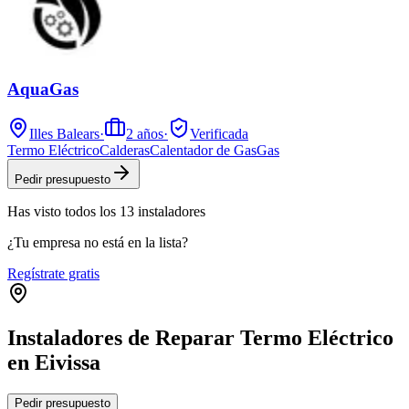
AquaGas
Illes Balears
·
2
años
·
Verificada
Termo Eléctrico
Calderas
Calentador de Gas
Gas
Pedir presupuesto
Has visto
todos los
13
instaladores
¿Tu empresa no está en la lista?
Regístrate gratis
Instaladores de Reparar Termo Eléctrico
en Eivissa
Leaflet
|
©
OpenStreetMap
Pedir presupuesto