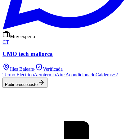
Muy experto
CT
CMO tech mallorca
Illes Balears
·
Verificada
Termo Eléctrico
Aerotermia
Aire Acondicionado
Calderas
+
2
Pedir presupuesto