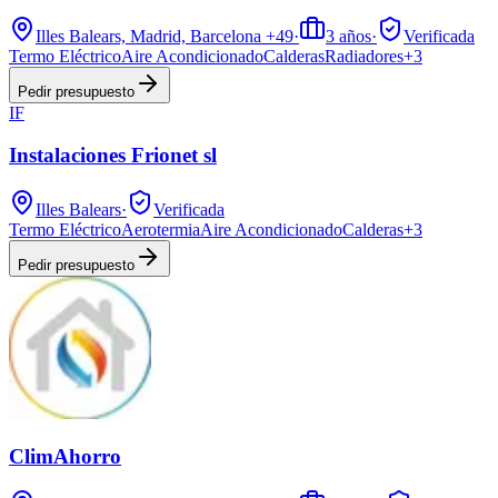
Illes Balears, Madrid, Barcelona
+49
·
3
años
·
Verificada
Termo Eléctrico
Aire Acondicionado
Calderas
Radiadores
+
3
Pedir presupuesto
IF
Instalaciones Frionet sl
Illes Balears
·
Verificada
Termo Eléctrico
Aerotermia
Aire Acondicionado
Calderas
+
3
Pedir presupuesto
ClimAhorro