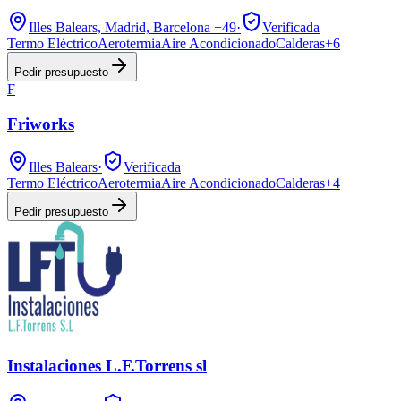
Illes Balears, Madrid, Barcelona
+49
·
Verificada
Termo Eléctrico
Aerotermia
Aire Acondicionado
Calderas
+
6
Pedir presupuesto
F
Friworks
Illes Balears
·
Verificada
Termo Eléctrico
Aerotermia
Aire Acondicionado
Calderas
+
4
Pedir presupuesto
Instalaciones L.F.Torrens sl