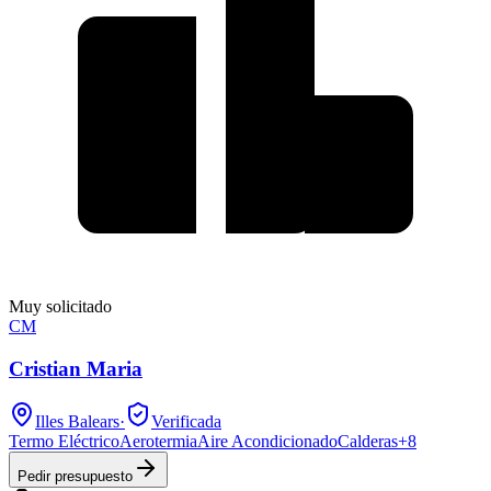
Muy solicitado
CM
Cristian Maria
Illes Balears
·
Verificada
Termo Eléctrico
Aerotermia
Aire Acondicionado
Calderas
+
8
Pedir presupuesto