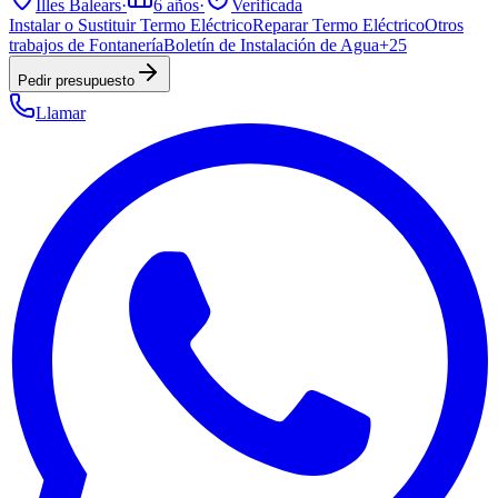
Illes Balears
·
6
años
·
Verificada
Instalar o Sustituir Termo Eléctrico
Reparar Termo Eléctrico
Otros
trabajos de Fontanería
Boletín de Instalación de Agua
+
25
Pedir presupuesto
Llamar