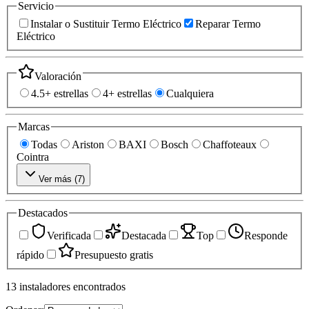
Servicio
Instalar o Sustituir Termo Eléctrico
Reparar Termo
Eléctrico
Valoración
4.5+ estrellas
4+ estrellas
Cualquiera
Marcas
Todas
Ariston
BAXI
Bosch
Chaffoteaux
Cointra
Ver más (
7
)
Destacados
Verificada
Destacada
Top
Responde
rápido
Presupuesto gratis
13
instaladores
encontrados