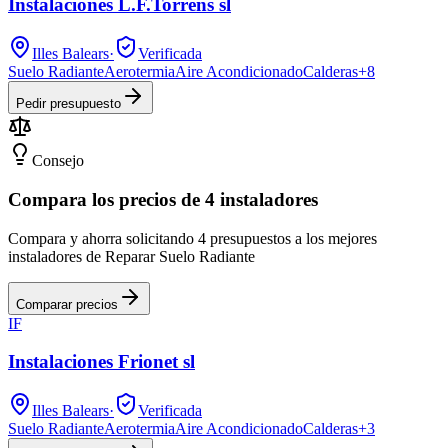
Instalaciones L.F.Torrens sl
Illes Balears
·
Verificada
Suelo Radiante
Aerotermia
Aire Acondicionado
Calderas
+
8
Pedir presupuesto
Consejo
Compara los precios de 4 instaladores
Compara y ahorra solicitando 4 presupuestos a los mejores
instaladores de Reparar Suelo Radiante
Comparar precios
IF
Instalaciones Frionet sl
Illes Balears
·
Verificada
Suelo Radiante
Aerotermia
Aire Acondicionado
Calderas
+
3