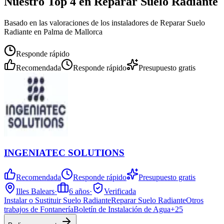
Nuestro Top 4 en Reparar Suelo Radiante
Basado en las valoraciones de los instaladores de Reparar Suelo
Radiante en Palma de Mallorca
Responde rápido
Recomendada
Responde rápido
Presupuesto gratis
INGENIATEC SOLUTIONS
Recomendada
Responde rápido
Presupuesto gratis
Illes Balears
·
6
años
·
Verificada
Instalar o Sustituir Suelo Radiante
Reparar Suelo Radiante
Otros
trabajos de Fontanería
Boletín de Instalación de Agua
+
25