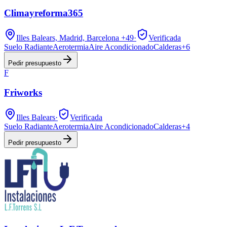
Climayreforma365
Illes Balears, Madrid, Barcelona
+49
·
Verificada
Suelo Radiante
Aerotermia
Aire Acondicionado
Calderas
+
6
Pedir presupuesto
F
Friworks
Illes Balears
·
Verificada
Suelo Radiante
Aerotermia
Aire Acondicionado
Calderas
+
4
Pedir presupuesto