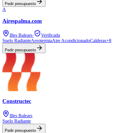
Pedir presupuesto
A
Airespalma.com
Illes Balears
·
Verificada
Suelo Radiante
Aerotermia
Aire Acondicionado
Calderas
+
8
Pedir presupuesto
Constructec
Illes Balears
Suelo Radiante
Pedir presupuesto