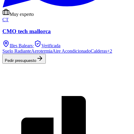
Muy experto
CT
CMO tech mallorca
Illes Balears
·
Verificada
Suelo Radiante
Aerotermia
Aire Acondicionado
Calderas
+
2
Pedir presupuesto