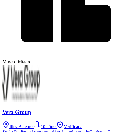
Muy solicitado
Vera Group
Illes Balears
·
10
años
·
Verificada
Suelo Radiante
Aerotermia
Aire Acondicionado
Calderas
+
2