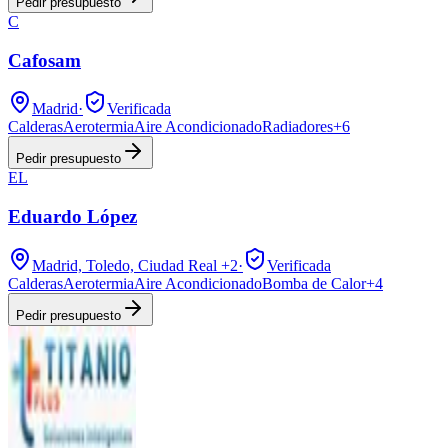
Pedir presupuesto
C
Cafosam
Madrid
·
Verificada
Calderas
Aerotermia
Aire Acondicionado
Radiadores
+
6
Pedir presupuesto
EL
Eduardo López
Madrid, Toledo, Ciudad Real
+2
·
Verificada
Calderas
Aerotermia
Aire Acondicionado
Bomba de Calor
+
4
Pedir presupuesto