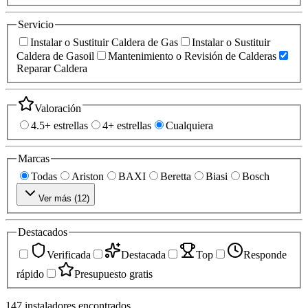
Servicio
Instalar o Sustituir Caldera de Gas
Instalar o Sustituir
Caldera de Gasoil
Mantenimiento o Revisión de Calderas
Reparar Caldera
Valoración
4.5+ estrellas
4+ estrellas
Cualquiera
Marcas
Todas
Ariston
BAXI
Beretta
Biasi
Bosch
Ver más (
12
)
Destacados
Verificada
Destacada
Top
Responde
rápido
Presupuesto gratis
147
instaladores
encontrados