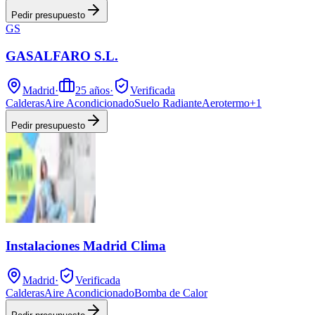
Pedir presupuesto
GS
GASALFARO S.L.
Madrid
·
25
años
·
Verificada
Calderas
Aire Acondicionado
Suelo Radiante
Aerotermo
+
1
Pedir presupuesto
Instalaciones Madrid Clima
Madrid
·
Verificada
Calderas
Aire Acondicionado
Bomba de Calor