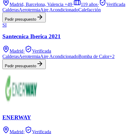
Madrid, Barcelona, Valencia
+49
·
119
años
·
Verificada
Calderas
Aerotermia
Aire Acondicionado
Calefacción
Pedir presupuesto
SI
Santecnica Iberica 2021
Madrid
·
Verificada
Calderas
Aerotermia
Aire Acondicionado
Bomba de Calor
+
2
Pedir presupuesto
ENERWAY
Madrid
·
Verificada