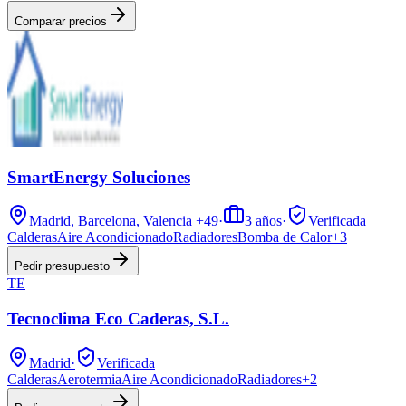
Comparar precios
SmartEnergy Soluciones
Madrid, Barcelona, Valencia
+49
·
3
años
·
Verificada
Calderas
Aire Acondicionado
Radiadores
Bomba de Calor
+
3
Pedir presupuesto
TE
Tecnoclima Eco Caderas, S.L.
Madrid
·
Verificada
Calderas
Aerotermia
Aire Acondicionado
Radiadores
+
2