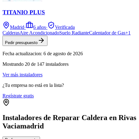
TITANIO PLUS
Madrid
·
6
años
·
Verificada
Calderas
Aire Acondicionado
Suelo Radiante
Calentador de Gas
+
1
Pedir presupuesto
Fecha actualizacion:
6 de agosto de 2026
Mostrando
20
de
147
instaladores
Ver más instaladores
¿Tu empresa no está en la lista?
Regístrate gratis
Instaladores de Reparar Caldera en Rivas
Vaciamadrid
Leaflet
|
©
OpenStreetMap