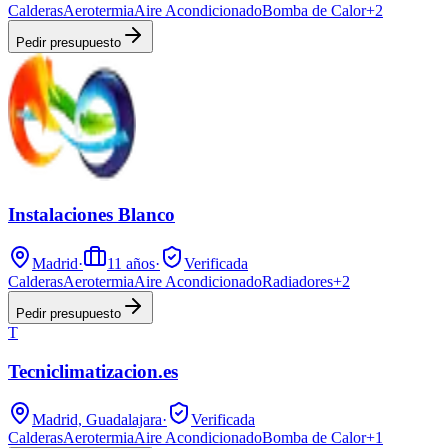
Calderas
Aerotermia
Aire Acondicionado
Bomba de Calor
+
2
Pedir presupuesto
Instalaciones Blanco
Madrid
·
11
años
·
Verificada
Calderas
Aerotermia
Aire Acondicionado
Radiadores
+
2
Pedir presupuesto
T
Tecniclimatizacion.es
Madrid, Guadalajara
·
Verificada
Calderas
Aerotermia
Aire Acondicionado
Bomba de Calor
+
1