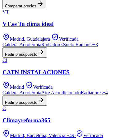
Comparar precios
VT
VT.es Tu clima ideal
Madrid, Guadalajara
·
Verificada
Calderas
Aerotermia
Radiadores
Suelo Radiante
+
3
Pedir presupuesto
CI
CATN INSTALACIONES
Madrid
·
Verificada
Calderas
Aerotermia
Aire Acondicionado
Radiadores
+
4
Pedir presupuesto
C
Climayreforma365
Madrid, Barcelona, Valencia
+49
·
Verificada