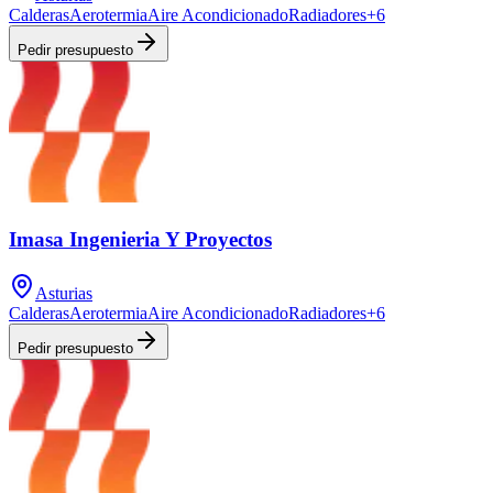
Calderas
Aerotermia
Aire Acondicionado
Radiadores
+
6
Pedir presupuesto
Imasa Ingenieria Y Proyectos
Asturias
Calderas
Aerotermia
Aire Acondicionado
Radiadores
+
6
Pedir presupuesto