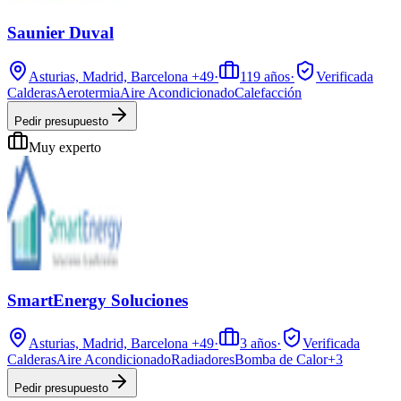
Saunier Duval
Asturias, Madrid, Barcelona
+49
·
119
años
·
Verificada
Calderas
Aerotermia
Aire Acondicionado
Calefacción
Pedir presupuesto
Muy experto
SmartEnergy Soluciones
Asturias, Madrid, Barcelona
+49
·
3
años
·
Verificada
Calderas
Aire Acondicionado
Radiadores
Bomba de Calor
+
3
Pedir presupuesto