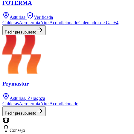
FOTERMA
Asturias
·
Verificada
Calderas
Aerotermia
Aire Acondicionado
Calentador de Gas
+
4
Pedir presupuesto
Prymastur
Asturias, Zaragoza
Calderas
Aerotermia
Aire Acondicionado
Pedir presupuesto
Consejo