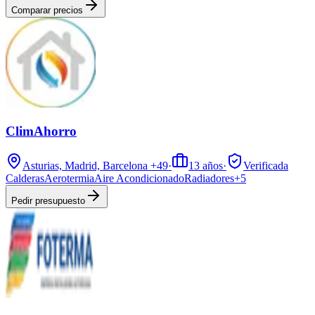
Comparar precios
ClimAhorro
Asturias, Madrid, Barcelona
+49
·
13
años
·
Verificada
Calderas
Aerotermia
Aire Acondicionado
Radiadores
+
5
Pedir presupuesto