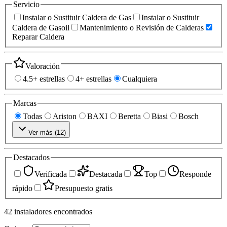
Servicio
Instalar o Sustituir Caldera de Gas
Instalar o Sustituir
Caldera de Gasoil
Mantenimiento o Revisión de Calderas
Reparar Caldera
Valoración
4.5+ estrellas
4+ estrellas
Cualquiera
Marcas
Todas
Ariston
BAXI
Beretta
Biasi
Bosch
Ver más (
12
)
Destacados
Verificada
Destacada
Top
Responde
rápido
Presupuesto gratis
42
instaladores
encontrados