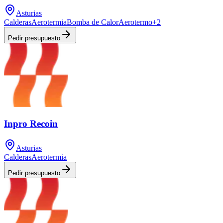
Asturias
Calderas
Aerotermia
Bomba de Calor
Aerotermo
+
2
Pedir presupuesto
Inpro Recoin
Asturias
Calderas
Aerotermia
Pedir presupuesto