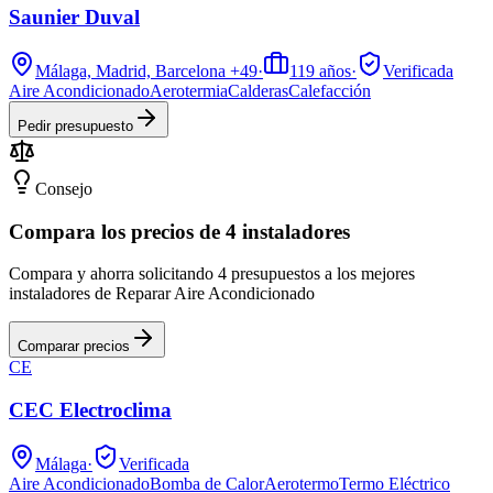
Saunier Duval
Málaga, Madrid, Barcelona
+49
·
119
años
·
Verificada
Aire Acondicionado
Aerotermia
Calderas
Calefacción
Pedir presupuesto
Consejo
Compara los precios de 4 instaladores
Compara y ahorra solicitando 4 presupuestos a los mejores
instaladores de Reparar Aire Acondicionado
Comparar precios
CE
CEC Electroclima
Málaga
·
Verificada
Aire Acondicionado
Bomba de Calor
Aerotermo
Termo Eléctrico