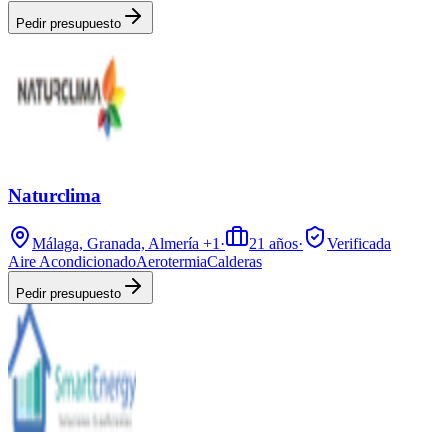
Pedir presupuesto
Naturclima
Málaga, Granada, Almería
+1
·
21
años
·
Verificada
Aire Acondicionado
Aerotermia
Calderas
Pedir presupuesto