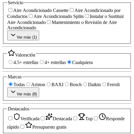
Servicio
Aire Acondicionado Cassette
Aire Acondicionado por
Conductos
Aire Acondicionado Splits
Instalar o Sustituir
Aire Acondicionado
Mantenimiento o Revisión de Aire
Acondicionado
Ver más (
1
)
Valoración
4.5+ estrellas
4+ estrellas
Cualquiera
Marcas
Todas
Ariston
BAXI
Bosch
Daikin
Ferroli
Ver más (
8
)
Destacados
Verificada
Destacada
Top
Responde
rápido
Presupuesto gratis