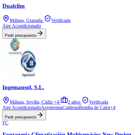
Dualclim
Málaga, Granada
·
Verificada
Aire Acondicionado
Pedir presupuesto
Ingemansol, S.L.
Málaga, Sevilla, Cádiz
+4
·
2
años
·
Verificada
Aire Acondicionado
Aerotermia
Calderas
Bomba de Calor
+
4
Pedir presupuesto
FC
Fontanería Climatización Multiservicios New Design