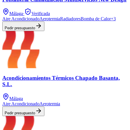
Málaga
·
Verificada
Aire Acondicionado
Aerotermia
Radiadores
Bomba de Calor
+
3
Pedir presupuesto
Acondicionamientos Térmicos Chapado Basanta,
S.L.
Málaga
Aire Acondicionado
Aerotermia
Pedir presupuesto