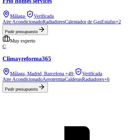
Frio homes services
Málaga
·
Verificada
Aire Acondicionado
Radiadores
Calentador de Gas
Estufas
+
2
Pedir presupuesto
Muy experto
C
Climayreforma365
Málaga, Madrid, Barcelona
+49
·
Verificada
Aire Acondicionado
Aerotermia
Calderas
Radiadores
+
6
Pedir presupuesto