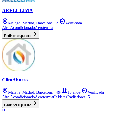
ARELCLIMA
Málaga, Madrid, Barcelona
+2
·
Verificada
Aire Acondicionado
Aerotermia
Pedir presupuesto
ClimAhorro
Málaga, Madrid, Barcelona
+49
·
13
años
·
Verificada
Aire Acondicionado
Aerotermia
Calderas
Radiadores
+
5
Pedir presupuesto
D