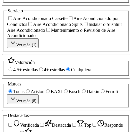
Servicio
Aire Acondicionado Cassette
Aire Acondicionado por
Conductos
Aire Acondicionado Splits
Instalar o Sustituir
Aire Acondicionado
Mantenimiento o Revisión de Aire
Acondicionado
Ver más (
1
)
Valoración
4.5+ estrellas
4+ estrellas
Cualquiera
Marcas
Todas
Ariston
BAXI
Bosch
Daikin
Ferroli
Ver más (
8
)
Destacados
Verificada
Destacada
Top
Responde