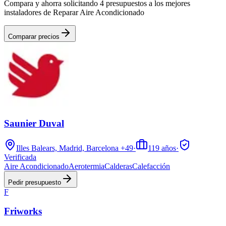
Compara y ahorra solicitando 4 presupuestos a los mejores
instaladores de Reparar Aire Acondicionado
Comparar precios
Saunier Duval
Illes Balears, Madrid, Barcelona
+49
·
119
años
·
Verificada
Aire Acondicionado
Aerotermia
Calderas
Calefacción
Pedir presupuesto
F
Friworks