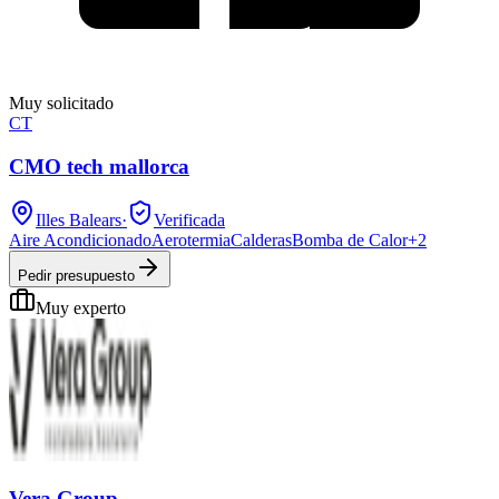
Muy solicitado
CT
CMO tech mallorca
Illes Balears
·
Verificada
Aire Acondicionado
Aerotermia
Calderas
Bomba de Calor
+
2
Pedir presupuesto
Muy experto
Vera Group