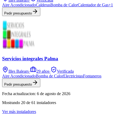
Illes Balears
·
Verificada
Aire Acondicionado
Calderas
Bomba de Calor
Calentador de Gas
+
1
Pedir presupuesto
Servicios integrales Palma
Illes Balears
·
29
años
·
Verificada
Aire Acondicionado
Bomba de Calor
Electricistas
Fontaneros
Pedir presupuesto
Fecha actualizacion:
6 de agosto de 2026
Mostrando
20
de
61
instaladores
Ver más instaladores