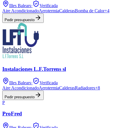
Illes Balears
·
Verificada
Aire Acondicionado
Aerotermia
Calderas
Bomba de Calor
+
4
Pedir presupuesto
Instalaciones L.F.Torrens sl
Illes Balears
·
Verificada
Aire Acondicionado
Aerotermia
Calderas
Radiadores
+
8
Pedir presupuesto
P
ProFred
Illes Balears
·
Verificada