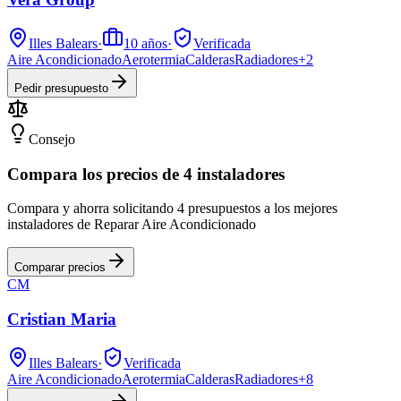
Illes Balears
·
10
años
·
Verificada
Aire Acondicionado
Aerotermia
Calderas
Radiadores
+
2
Pedir presupuesto
Consejo
Compara los precios de 4 instaladores
Compara y ahorra solicitando 4 presupuestos a los mejores
instaladores de Reparar Aire Acondicionado
Comparar precios
CM
Cristian Maria
Illes Balears
·
Verificada
Aire Acondicionado
Aerotermia
Calderas
Radiadores
+
8