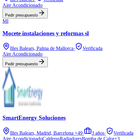
Aire Acondicionado
Pedir presupuesto
MI
Mocete instalaciones y reformas sl
Illes Balears, Palma de Mallorca
·
Verificada
Aire Acondicionado
Pedir presupuesto
SmartEnergy Soluciones
Illes Balears, Madrid, Barcelona
+49
·
3
años
·
Verificada
Aire Acondicionado
Calderas
Radiadores
Bomba de Calor
+
3