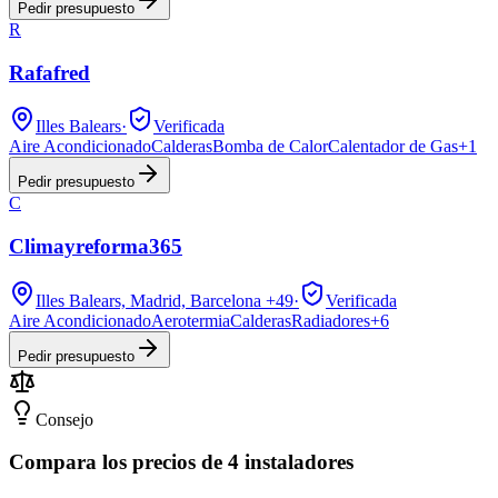
Pedir presupuesto
R
Rafafred
Illes Balears
·
Verificada
Aire Acondicionado
Calderas
Bomba de Calor
Calentador de Gas
+
1
Pedir presupuesto
C
Climayreforma365
Illes Balears, Madrid, Barcelona
+49
·
Verificada
Aire Acondicionado
Aerotermia
Calderas
Radiadores
+
6
Pedir presupuesto
Consejo
Compara los precios de 4 instaladores