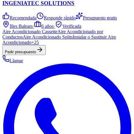
INGENIATEC SOLUTIONS
Recomendada
Responde rápido
Presupuesto gratis
Illes Balears
·
6
años
·
Verificada
Aire Acondicionado Cassette
Aire Acondicionado por
Conductos
Aire Acondicionado Splits
Instalar o Sustituir Aire
Acondicionado
+
25
Pedir presupuesto
Llamar