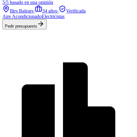
5/5 basado en una opinión
Illes Balears
·
34
años
·
Verificada
Aire Acondicionado
Electricistas
Pedir presupuesto