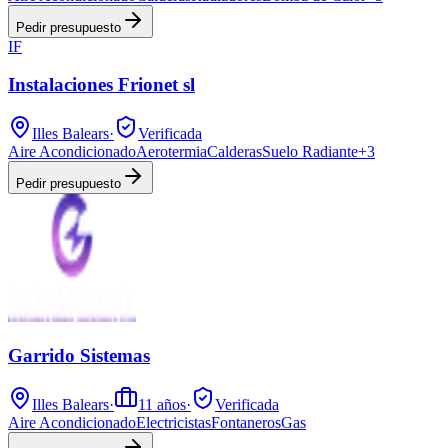
Pedir presupuesto
IF
Instalaciones Frionet sl
Illes Balears
·
Verificada
Aire Acondicionado
Aerotermia
Calderas
Suelo Radiante
+
3
Pedir presupuesto
Garrido Sistemas
Illes Balears
·
11
años
·
Verificada
Aire Acondicionado
Electricistas
Fontaneros
Gas