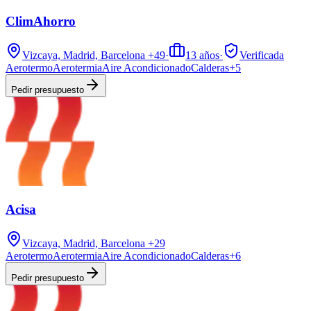
ClimAhorro
Vizcaya, Madrid, Barcelona
+49
·
13
años
·
Verificada
Aerotermo
Aerotermia
Aire Acondicionado
Calderas
+
5
Pedir presupuesto
Acisa
Vizcaya, Madrid, Barcelona
+29
Aerotermo
Aerotermia
Aire Acondicionado
Calderas
+
6
Pedir presupuesto