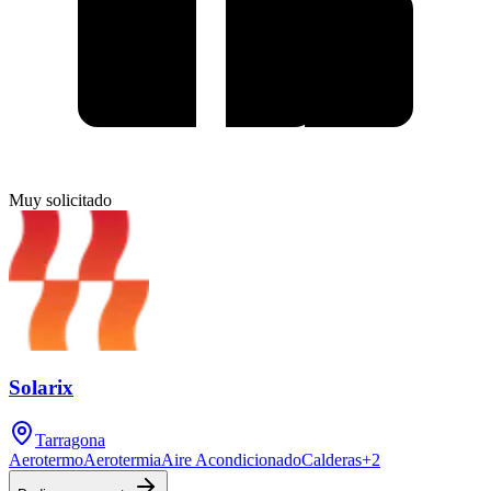
Muy solicitado
Solarix
Tarragona
Aerotermo
Aerotermia
Aire Acondicionado
Calderas
+
2