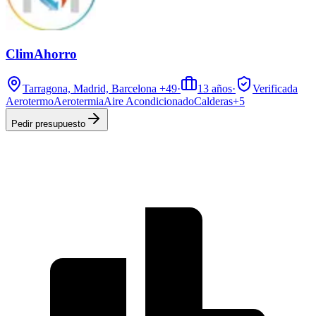
ClimAhorro
Tarragona, Madrid, Barcelona
+49
·
13
años
·
Verificada
Aerotermo
Aerotermia
Aire Acondicionado
Calderas
+
5
Pedir presupuesto