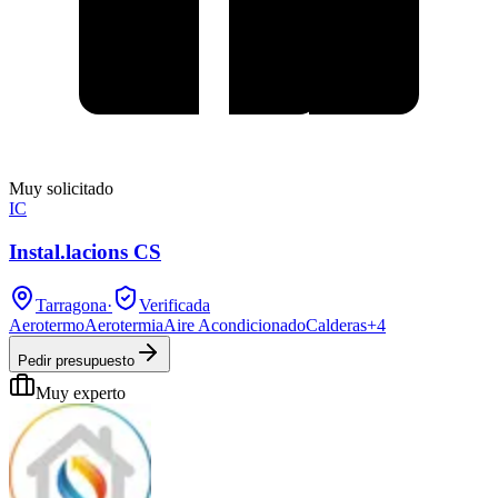
Muy solicitado
IC
Instal.lacions CS
Tarragona
·
Verificada
Aerotermo
Aerotermia
Aire Acondicionado
Calderas
+
4
Pedir presupuesto
Muy experto