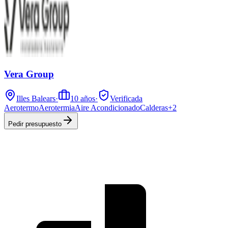
Vera Group
Illes Balears
·
10
años
·
Verificada
Aerotermo
Aerotermia
Aire Acondicionado
Calderas
+
2
Pedir presupuesto