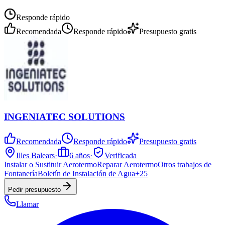
Responde rápido
Recomendada
Responde rápido
Presupuesto gratis
INGENIATEC SOLUTIONS
Recomendada
Responde rápido
Presupuesto gratis
Illes Balears
·
6
años
·
Verificada
Instalar o Sustituir Aerotermo
Reparar Aerotermo
Otros trabajos de
Fontanería
Boletín de Instalación de Agua
+
25
Pedir presupuesto
Llamar