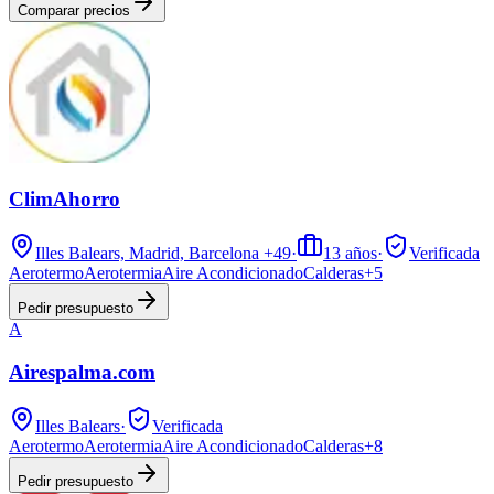
Comparar precios
ClimAhorro
Illes Balears, Madrid, Barcelona
+49
·
13
años
·
Verificada
Aerotermo
Aerotermia
Aire Acondicionado
Calderas
+
5
Pedir presupuesto
A
Airespalma.com
Illes Balears
·
Verificada
Aerotermo
Aerotermia
Aire Acondicionado
Calderas
+
8
Pedir presupuesto