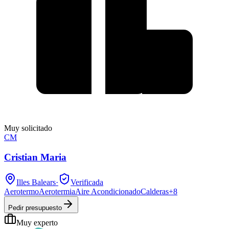
Muy solicitado
CM
Cristian Maria
Illes Balears
·
Verificada
Aerotermo
Aerotermia
Aire Acondicionado
Calderas
+
8
Pedir presupuesto
Muy experto