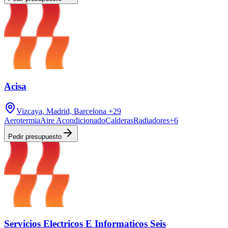
Acisa
Vizcaya, Madrid, Barcelona
+29
Aerotermia
Aire Acondicionado
Calderas
Radiadores
+
6
Pedir presupuesto
Servicios Electricos E Informaticos Seis