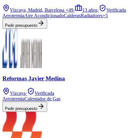
Vizcaya, Madrid, Barcelona
+49
·
13
años
·
Verificada
Aerotermia
Aire Acondicionado
Calderas
Radiadores
+
5
Pedir presupuesto
Reformas Javier Medina
Vizcaya
·
Verificada
Aerotermia
Calentador de Gas
Pedir presupuesto