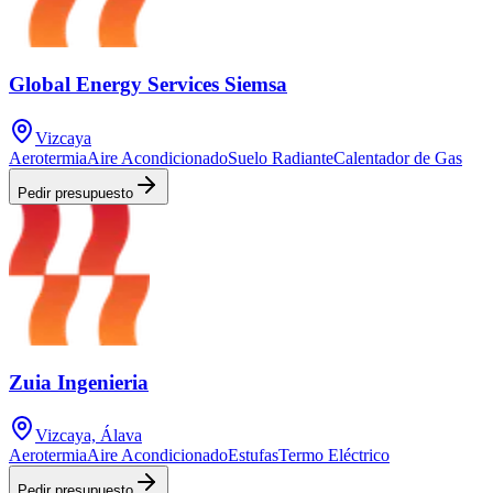
Global Energy Services Siemsa
Vizcaya
Aerotermia
Aire Acondicionado
Suelo Radiante
Calentador de Gas
Pedir presupuesto
Zuia Ingenieria
Vizcaya, Álava
Aerotermia
Aire Acondicionado
Estufas
Termo Eléctrico
Pedir presupuesto