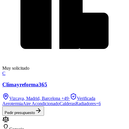
Muy solicitado
C
Climayreforma365
Vizcaya, Madrid, Barcelona
+49
·
Verificada
Aerotermia
Aire Acondicionado
Calderas
Radiadores
+
6
Pedir presupuesto