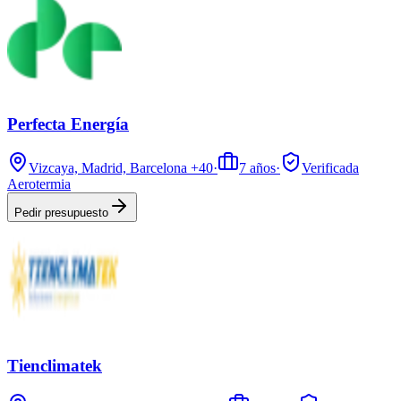
Perfecta Energía
Vizcaya, Madrid, Barcelona
+40
·
7
años
·
Verificada
Aerotermia
Pedir presupuesto
Tienclimatek