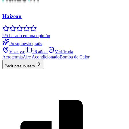
Haizeon
5/5 basado en una opinión
Presupuesto gratis
Vizcaya
·
26
años
·
Verificada
Aerotermia
Aire Acondicionado
Bomba de Calor
Pedir presupuesto