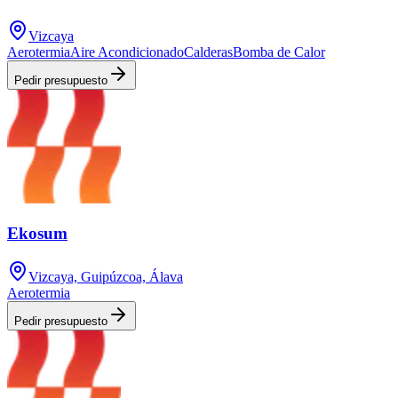
Vizcaya
Aerotermia
Aire Acondicionado
Calderas
Bomba de Calor
Pedir presupuesto
Ekosum
Vizcaya, Guipúzcoa, Álava
Aerotermia
Pedir presupuesto