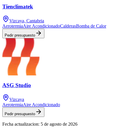
Tienclimatek
Vizcaya, Cantabria
Aerotermia
Aire Acondicionado
Calderas
Bomba de Calor
Pedir presupuesto
ASG Studio
Vizcaya
Aerotermia
Aire Acondicionado
Pedir presupuesto
Fecha actualizacion:
5 de agosto de 2026