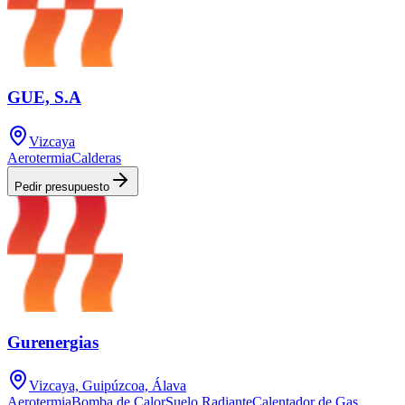
GUE, S.A
Vizcaya
Aerotermia
Calderas
Pedir presupuesto
Gurenergias
Vizcaya, Guipúzcoa, Álava
Aerotermia
Bomba de Calor
Suelo Radiante
Calentador de Gas