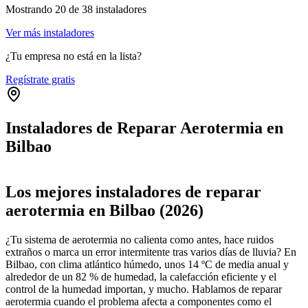
Mostrando
20
de
38
instaladores
Ver más instaladores
¿Tu empresa no está en la lista?
Regístrate gratis
Instaladores de Reparar Aerotermia en
Bilbao
Leaflet
|
©
OpenStreetMap
+
Los mejores instaladores de reparar
−
aerotermia en Bilbao (2026)
¿Tu sistema de aerotermia no calienta como antes, hace ruidos
extraños o marca un error intermitente tras varios días de lluvia? En
Bilbao, con clima atlántico húmedo, unos 14 ºC de media anual y
alrededor de un 82 % de humedad, la calefacción eficiente y el
control de la humedad importan, y mucho. Hablamos de reparar
aerotermia cuando el problema afecta a componentes como el