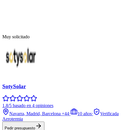
Muy solicitado
SotySolar
1.8/5 basado en 4 opiniones
Navarra, Madrid, Barcelona
+44
·
10
años
·
Verificada
Aerotermia
Pedir presupuesto