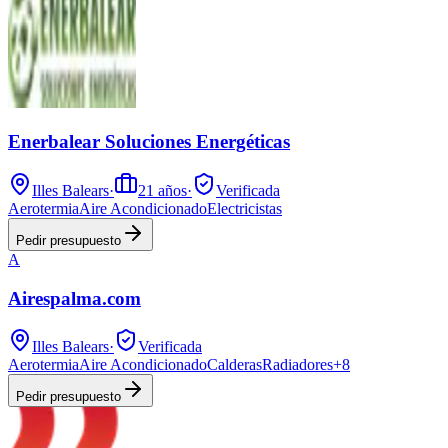
Enerbalear Soluciones Energéticas
Illes Balears
·
21
años
·
Verificada
Aerotermia
Aire Acondicionado
Electricistas
Pedir presupuesto
A
Airespalma.com
Illes Balears
·
Verificada
Aerotermia
Aire Acondicionado
Calderas
Radiadores
+
8
Pedir presupuesto