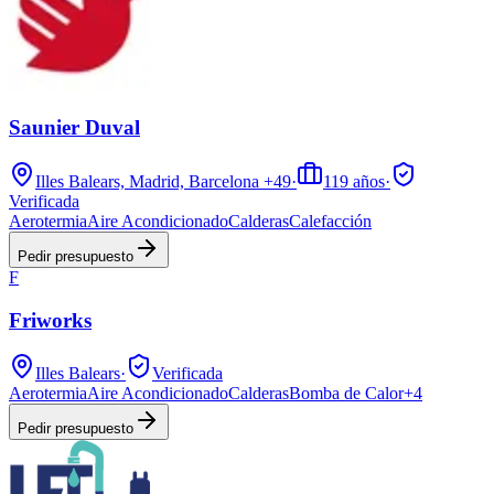
Saunier Duval
Illes Balears, Madrid, Barcelona
+49
·
119
años
·
Verificada
Aerotermia
Aire Acondicionado
Calderas
Calefacción
Pedir presupuesto
F
Friworks
Illes Balears
·
Verificada
Aerotermia
Aire Acondicionado
Calderas
Bomba de Calor
+
4
Pedir presupuesto