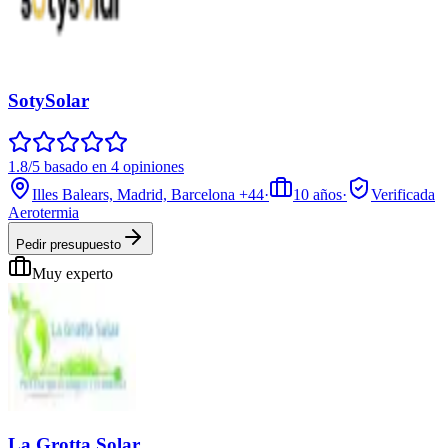
SotySolar
1.8/5 basado en 4 opiniones
Illes Balears, Madrid, Barcelona
+44
·
10
años
·
Verificada
Aerotermia
Pedir presupuesto
Muy experto
La Grotta Solar