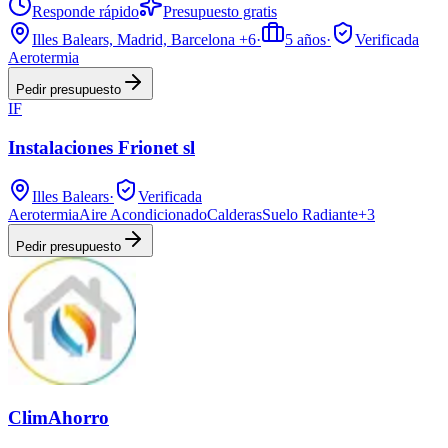
Responde rápido
Presupuesto gratis
Illes Balears, Madrid, Barcelona
+6
·
5
años
·
Verificada
Aerotermia
Pedir presupuesto
IF
Instalaciones Frionet sl
Illes Balears
·
Verificada
Aerotermia
Aire Acondicionado
Calderas
Suelo Radiante
+
3
Pedir presupuesto
ClimAhorro