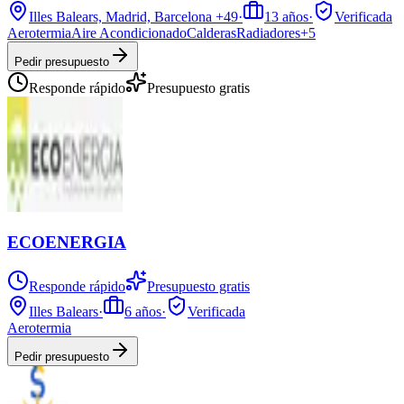
Illes Balears, Madrid, Barcelona
+49
·
13
años
·
Verificada
Aerotermia
Aire Acondicionado
Calderas
Radiadores
+
5
Pedir presupuesto
Responde rápido
Presupuesto gratis
ECOENERGIA
Responde rápido
Presupuesto gratis
Illes Balears
·
6
años
·
Verificada
Aerotermia
Pedir presupuesto