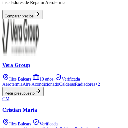
instaladores de Reparar Aerotermia
Comparar precios
Vera Group
Illes Balears
·
10
años
·
Verificada
Aerotermia
Aire Acondicionado
Calderas
Radiadores
+
2
Pedir presupuesto
CM
Cristian Maria
Illes Balears
·
Verificada