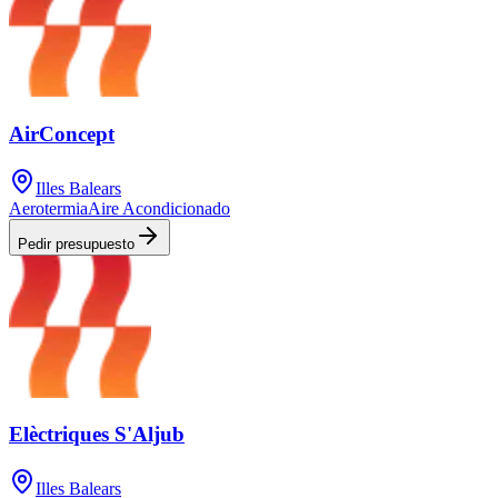
AirConcept
Illes Balears
Aerotermia
Aire Acondicionado
Pedir presupuesto
Elèctriques S'Aljub
Illes Balears