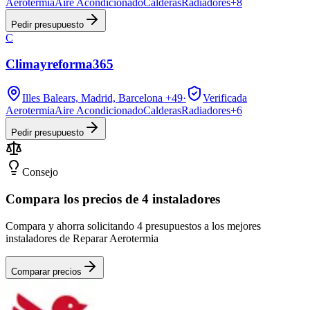
Aerotermia
Aire Acondicionado
Calderas
Radiadores
+
8
Pedir presupuesto
C
Climayreforma365
Illes Balears, Madrid, Barcelona
+49
·
Verificada
Aerotermia
Aire Acondicionado
Calderas
Radiadores
+
6
Pedir presupuesto
Consejo
Compara los precios de 4 instaladores
Compara y ahorra solicitando 4 presupuestos a los mejores
instaladores de Reparar Aerotermia
Comparar precios