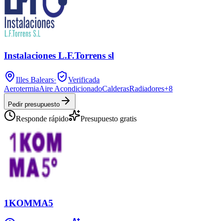
Instalaciones L.F.Torrens sl
Illes Balears
·
Verificada
Aerotermia
Aire Acondicionado
Calderas
Radiadores
+
8
Pedir presupuesto
Responde rápido
Presupuesto gratis
1KOMMA5