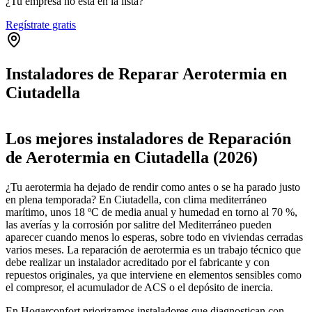
¿Tu empresa no está en la lista?
Regístrate gratis
Instaladores de Reparar Aerotermia en
Ciutadella
Leaflet
|
©
OpenStreetMap
+
Los mejores instaladores de Reparación
−
de Aerotermia en Ciutadella (2026)
¿Tu aerotermia ha dejado de rendir como antes o se ha parado justo
en plena temporada? En Ciutadella, con clima mediterráneo
marítimo, unos 18 ºC de media anual y humedad en torno al 70 %,
las averías y la corrosión por salitre del Mediterráneo pueden
aparecer cuando menos lo esperas, sobre todo en viviendas cerradas
varios meses. La reparación de aerotermia es un trabajo técnico que
debe realizar un instalador acreditado por el fabricante y con
repuestos originales, ya que interviene en elementos sensibles como
el compresor, el acumulador de ACS o el depósito de inercia.
En Hogarconfort priorizamos instaladores que diagnostican con