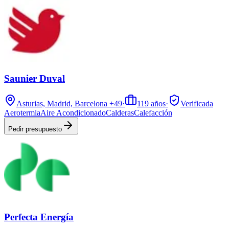
Saunier Duval
Asturias, Madrid, Barcelona
+49
·
119
años
·
Verificada
Aerotermia
Aire Acondicionado
Calderas
Calefacción
Pedir presupuesto
Perfecta Energía