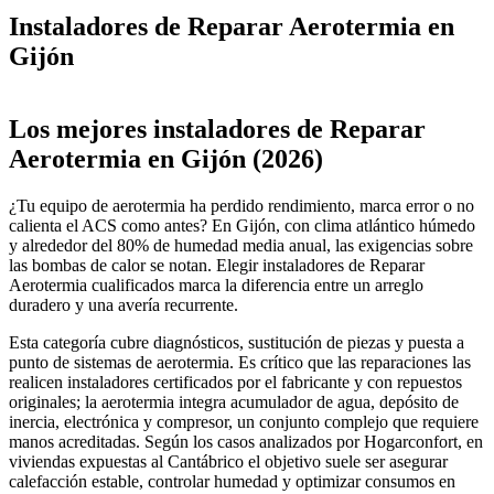
Instaladores de Reparar Aerotermia en
Gijón
Leaflet
|
©
OpenStreetMap
+
Los mejores instaladores de Reparar
−
Aerotermia en Gijón (2026)
¿Tu equipo de aerotermia ha perdido rendimiento, marca error o no
calienta el ACS como antes? En Gijón, con clima atlántico húmedo
y alrededor del 80% de humedad media anual, las exigencias sobre
las bombas de calor se notan. Elegir instaladores de Reparar
Aerotermia cualificados marca la diferencia entre un arreglo
duradero y una avería recurrente.
Esta categoría cubre diagnósticos, sustitución de piezas y puesta a
punto de sistemas de aerotermia. Es crítico que las reparaciones las
realicen instaladores certificados por el fabricante y con repuestos
originales; la aerotermia integra acumulador de agua, depósito de
inercia, electrónica y compresor, un conjunto complejo que requiere
manos acreditadas. Según los casos analizados por Hogarconfort, en
viviendas expuestas al Cantábrico el objetivo suele ser asegurar
calefacción estable, controlar humedad y optimizar consumos en