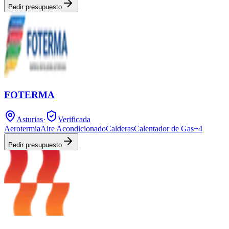
Pedir presupuesto
FOTERMA
Asturias
·
Verificada
Aerotermia
Aire Acondicionado
Calderas
Calentador de Gas
+
4
Pedir presupuesto