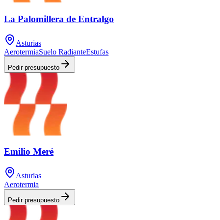
La Palomillera de Entralgo
Asturias
Aerotermia
Suelo Radiante
Estufas
Pedir presupuesto
Emilio Meré
Asturias
Aerotermia
Pedir presupuesto