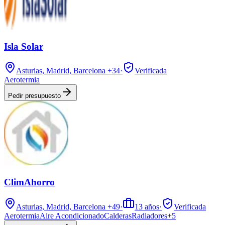
Isla Solar
Asturias, Madrid, Barcelona
+34
·
Verificada
Aerotermia
Pedir presupuesto
ClimAhorro
Asturias, Madrid, Barcelona
+49
·
13
años
·
Verificada
Aerotermia
Aire Acondicionado
Calderas
Radiadores
+
5