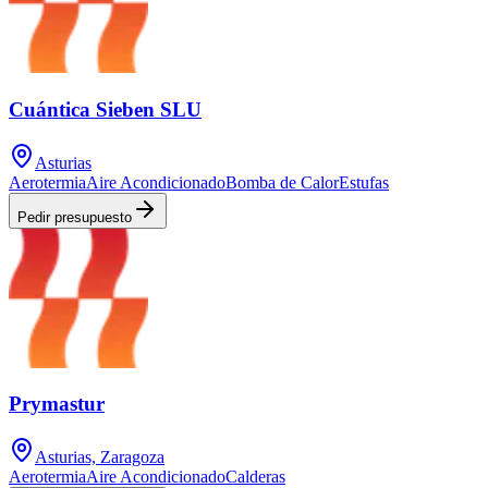
Cuántica Sieben SLU
Asturias
Aerotermia
Aire Acondicionado
Bomba de Calor
Estufas
Pedir presupuesto
Prymastur
Asturias, Zaragoza
Aerotermia
Aire Acondicionado
Calderas