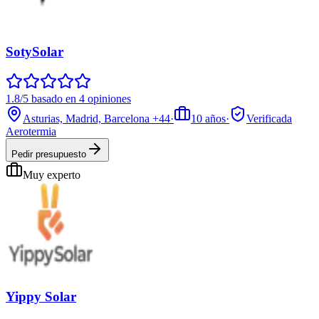
SotySolar
1.8/5 basado en 4 opiniones
Asturias, Madrid, Barcelona
+44
·
10
años
·
Verificada
Aerotermia
Pedir presupuesto
Muy experto
Yippy Solar