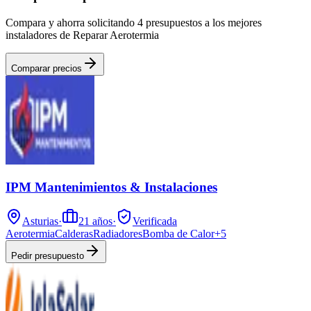
Compara y ahorra solicitando 4 presupuestos a los mejores
instaladores de Reparar Aerotermia
Comparar precios
IPM Mantenimientos & Instalaciones
Asturias
·
21
años
·
Verificada
Aerotermia
Calderas
Radiadores
Bomba de Calor
+
5
Pedir presupuesto