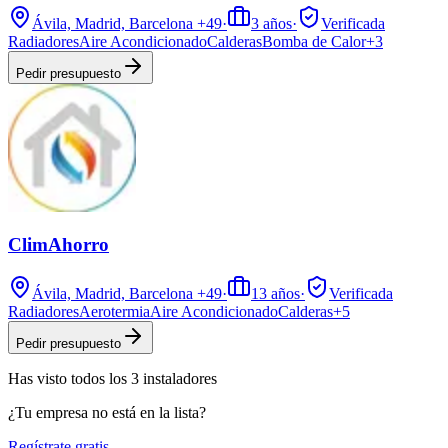
Ávila, Madrid, Barcelona
+49
·
3
años
·
Verificada
Radiadores
Aire Acondicionado
Calderas
Bomba de Calor
+
3
Pedir presupuesto
ClimAhorro
Ávila, Madrid, Barcelona
+49
·
13
años
·
Verificada
Radiadores
Aerotermia
Aire Acondicionado
Calderas
+
5
Pedir presupuesto
Has visto
todos los
3
instaladores
¿Tu empresa no está en la lista?
Regístrate gratis