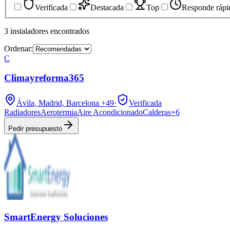
Verificada
Destacada
Top
Responde rápi
3
instaladores
encontrados
Ordenar:
C
Climayreforma365
Ávila, Madrid, Barcelona
+49
·
Verificada
Radiadores
Aerotermia
Aire Acondicionado
Calderas
+
6
Pedir presupuesto
SmartEnergy Soluciones