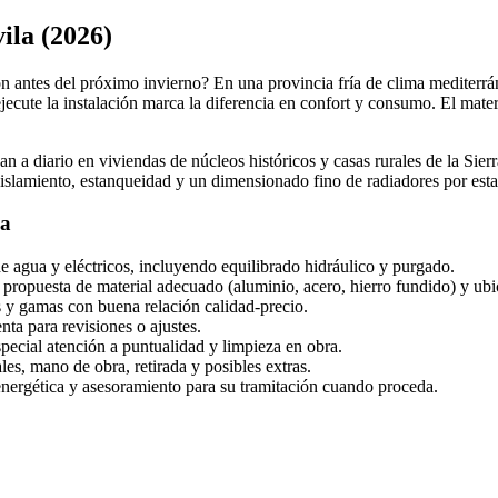
ila (2026)
ón antes del próximo invierno? En una provincia fría de clima mediterr
 ejecute la instalación marca la diferencia en confort y consumo. El mater
n a diario en viviendas de núcleos históricos y casas rurales de la Sie
islamiento, estanqueidad y un dimensionado fino de radiadores por esta
la
e agua y eléctricos, incluyendo equilibrado hidráulico y purgado.
 propuesta de material adecuado (aluminio, acero, hierro fundido) y ub
 y gamas con buena relación calidad-precio.
nta para revisiones o ajustes.
special atención a puntualidad y limpieza en obra.
es, mano de obra, retirada y posibles extras.
nergética y asesoramiento para su tramitación cuando proceda.