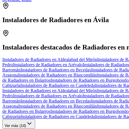
Instaladores de Radiadores en Ávila
+
−
Instaladores destacados de Radiadores en 
Instaladores de Radiadores en Aldealabad del Mirón
Instaladores de 
Pedro
Instaladores de Radiadores en Arévalo
Instaladores de Radiador
Barromán
Instaladores de Radiadores en Becedas
Instaladores de Radi
Aragona
Instaladores de Radiadores en Blascomillán
Instaladores de 
de Radiadores en Bularros
Instaladores de Radiadores en Burgohondo
Cabizuela
Instaladores de Radiadores en Candeleda
Instaladores de R
Instaladores de Radiadores en Aldealabad del Mirón
Instaladores de 
Pedro
Instaladores de Radiadores en Arévalo
Instaladores de Radiador
Barromán
Instaladores de Radiadores en Becedas
Instaladores de Radi
Aragona
Instaladores de Radiadores en Blascomillán
Instaladores de 
de Radiadores en Bularros
Instaladores de Radiadores en Burgohondo
Cabizuela
Instaladores de Radiadores en Candeleda
Instaladores de R
Ver más (
14
)