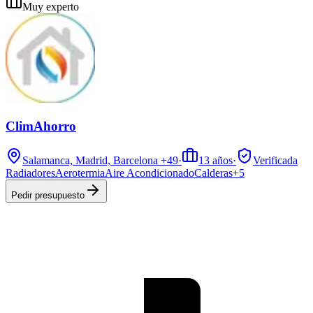
Muy experto
ClimAhorro
Salamanca, Madrid, Barcelona
+49
·
13
años
·
Verificada
Radiadores
Aerotermia
Aire Acondicionado
Calderas
+
5
Pedir presupuesto