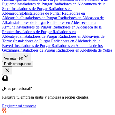
Figueroa
Instaladores de Purgar Radiadores en Aldeanueva de la
Sierra
Instaladores de Purgar Radiadores en
Aldearrodrigo
Instaladores de Purgar Radiadores en
Aldearrubia
Instaladores de Purgar Radiadores en Aldeaseca de
Alba
Instaladores de Purgar Radiadores en Aldeaseca de la
Armuña
Instaladores de Purgar Radiadores en Aldeaseca de la
Frontera
Instaladores de Purgar Radiadores en
Aldeatejada
Instaladores de Purgar Radiadores en Aldeavieja de
Tormes
Instaladores de Purgar Radiadores en Aldehuela de la
Bóveda
Instaladores de Purgar Radiadores en Aldehuela de los
Guzmanes
Instaladores de Purgar Radiadores en Aldehuela de Yeltes
Ver más (
14
)
Pedir presupuesto
¿Eres profesional?
Registra tu empresa gratis y empieza a recibir clientes.
Registrar mi empresa