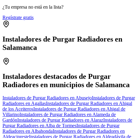
¿Tu empresa no está en la lista?
Regístrate gratis
Instaladores de Purgar Radiadores en
Salamanca
Leaflet
|
©
OpenStreetMap
+
−
Instaladores destacados de Purgar
Radiadores en municipios de Salamanca
Instaladores de Purgar Radiadores en Abusejo
Instaladores de Purgar
Radiadores en Agallas
Instaladores de Purgar Radiadores en Ahigal
de los Aceiteros
Instaladores de Purgar Radiadores en Ahigal de
Villarino
Instaladores de Purgar Radiadores en Alameda de
Gardón
Instaladores de Purgar Radiadores en Alaraz
Instaladores de
Purgar Radiadores en Alba de Tormes
Instaladores de Purgar
Radiadores en Albahonda
Instaladores de Purgar Radiadores en
Aldeacipreste
Instaladores de Purgar Radiadores en Aldeadávila de