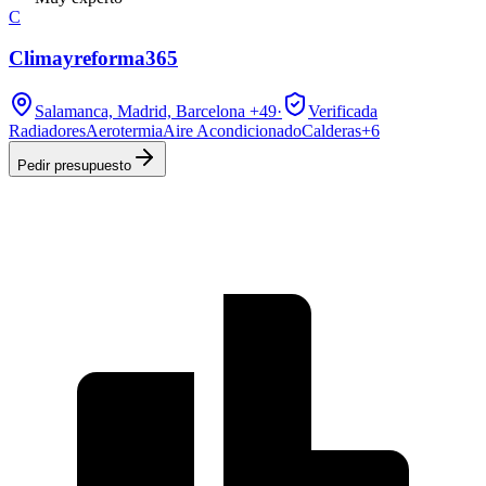
C
Climayreforma365
Salamanca, Madrid, Barcelona
+49
·
Verificada
Radiadores
Aerotermia
Aire Acondicionado
Calderas
+
6
Pedir presupuesto