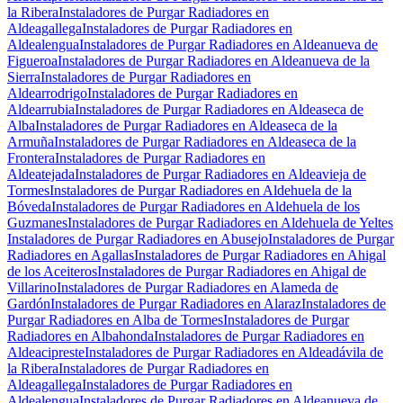
la Ribera
Instaladores de Purgar Radiadores en
Aldeagallega
Instaladores de Purgar Radiadores en
Aldealengua
Instaladores de Purgar Radiadores en Aldeanueva de
Figueroa
Instaladores de Purgar Radiadores en Aldeanueva de la
Sierra
Instaladores de Purgar Radiadores en
Aldearrodrigo
Instaladores de Purgar Radiadores en
Aldearrubia
Instaladores de Purgar Radiadores en Aldeaseca de
Alba
Instaladores de Purgar Radiadores en Aldeaseca de la
Armuña
Instaladores de Purgar Radiadores en Aldeaseca de la
Frontera
Instaladores de Purgar Radiadores en
Aldeatejada
Instaladores de Purgar Radiadores en Aldeavieja de
Tormes
Instaladores de Purgar Radiadores en Aldehuela de la
Bóveda
Instaladores de Purgar Radiadores en Aldehuela de los
Guzmanes
Instaladores de Purgar Radiadores en Aldehuela de Yeltes
Instaladores de Purgar Radiadores en Abusejo
Instaladores de Purgar
Radiadores en Agallas
Instaladores de Purgar Radiadores en Ahigal
de los Aceiteros
Instaladores de Purgar Radiadores en Ahigal de
Villarino
Instaladores de Purgar Radiadores en Alameda de
Gardón
Instaladores de Purgar Radiadores en Alaraz
Instaladores de
Purgar Radiadores en Alba de Tormes
Instaladores de Purgar
Radiadores en Albahonda
Instaladores de Purgar Radiadores en
Aldeacipreste
Instaladores de Purgar Radiadores en Aldeadávila de
la Ribera
Instaladores de Purgar Radiadores en
Aldeagallega
Instaladores de Purgar Radiadores en
Aldealengua
Instaladores de Purgar Radiadores en Aldeanueva de