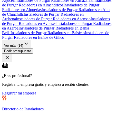
Aljucer
Instaladores de Purgar Radiadores en Almazaras
Instaladores
de Purgar Radiadores en Almendricos
Instaladores de Purgar
Radiadores en Alquerías
Instaladores de Purgar Radiadores en Alto
de Chinchilla
Instaladores de Purgar Radiadores en
Archena
Instaladores de Purgar Radiadores en Asensao
Instaladores
de Purgar Radiadores en Avileses
Instaladores de Purgar Radiadores
en Azarbe
Instaladores de Purgar Radiadores en Bahia
Bella
Instaladores de Purgar Radiadores en Balsicas
Instaladores de
Purgar Radiadores en Baños de Gilico
Ver más (
14
)
Pedir presupuesto
¿Eres profesional?
Registra tu empresa gratis y empieza a recibir clientes.
Registrar mi empresa
Directorio de Instaladores