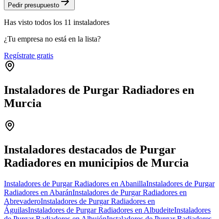
Pedir presupuesto
Has visto
todos los
11
instaladores
¿Tu empresa no está en la lista?
Regístrate gratis
Instaladores de Purgar Radiadores en
Murcia
Leaflet
|
©
OpenStreetMap
+
−
Instaladores destacados de Purgar
Radiadores en municipios de Murcia
Instaladores de Purgar Radiadores en Abanilla
Instaladores de Purgar
Radiadores en Abarán
Instaladores de Purgar Radiadores en
Abrevadero
Instaladores de Purgar Radiadores en
Águilas
Instaladores de Purgar Radiadores en Albudeite
Instaladores
de Purgar Radiadores en Albujón
Instaladores de Purgar Radiadores