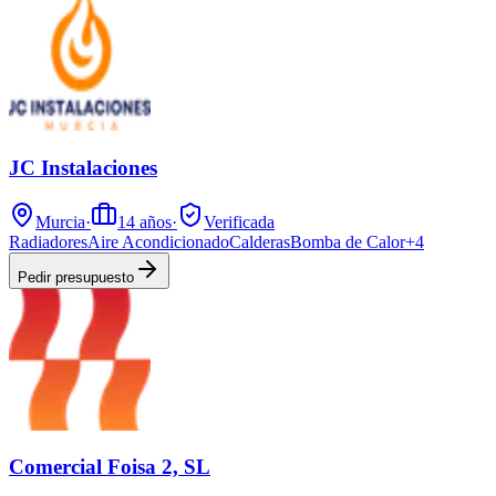
JC Instalaciones
Murcia
·
14
años
·
Verificada
Radiadores
Aire Acondicionado
Calderas
Bomba de Calor
+
4
Pedir presupuesto
Comercial Foisa 2, SL