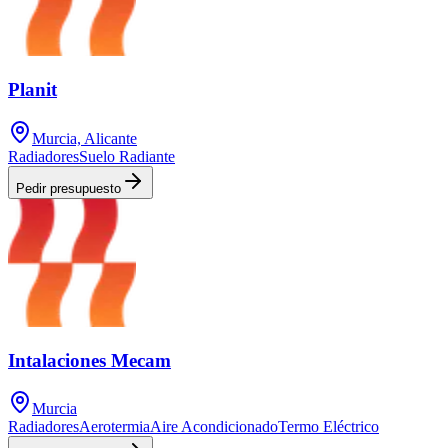
Planit
Murcia, Alicante
Radiadores
Suelo Radiante
Pedir presupuesto
Intalaciones Mecam
Murcia
Radiadores
Aerotermia
Aire Acondicionado
Termo Eléctrico