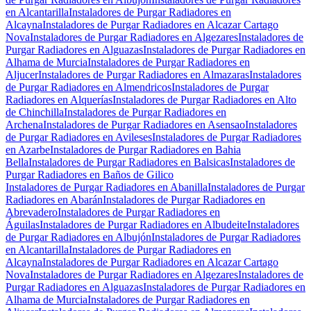
en Alcantarilla
Instaladores de Purgar Radiadores en
Alcayna
Instaladores de Purgar Radiadores en Alcazar Cartago
Nova
Instaladores de Purgar Radiadores en Algezares
Instaladores de
Purgar Radiadores en Alguazas
Instaladores de Purgar Radiadores en
Alhama de Murcia
Instaladores de Purgar Radiadores en
Aljucer
Instaladores de Purgar Radiadores en Almazaras
Instaladores
de Purgar Radiadores en Almendricos
Instaladores de Purgar
Radiadores en Alquerías
Instaladores de Purgar Radiadores en Alto
de Chinchilla
Instaladores de Purgar Radiadores en
Archena
Instaladores de Purgar Radiadores en Asensao
Instaladores
de Purgar Radiadores en Avileses
Instaladores de Purgar Radiadores
en Azarbe
Instaladores de Purgar Radiadores en Bahia
Bella
Instaladores de Purgar Radiadores en Balsicas
Instaladores de
Purgar Radiadores en Baños de Gilico
Instaladores de Purgar Radiadores en Abanilla
Instaladores de Purgar
Radiadores en Abarán
Instaladores de Purgar Radiadores en
Abrevadero
Instaladores de Purgar Radiadores en
Águilas
Instaladores de Purgar Radiadores en Albudeite
Instaladores
de Purgar Radiadores en Albujón
Instaladores de Purgar Radiadores
en Alcantarilla
Instaladores de Purgar Radiadores en
Alcayna
Instaladores de Purgar Radiadores en Alcazar Cartago
Nova
Instaladores de Purgar Radiadores en Algezares
Instaladores de
Purgar Radiadores en Alguazas
Instaladores de Purgar Radiadores en
Alhama de Murcia
Instaladores de Purgar Radiadores en