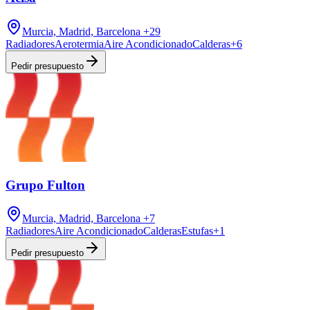
Murcia, Madrid, Barcelona
+29
Radiadores
Aerotermia
Aire Acondicionado
Calderas
+
6
Pedir presupuesto
Grupo Fulton
Murcia, Madrid, Barcelona
+7
Radiadores
Aire Acondicionado
Calderas
Estufas
+
1
Pedir presupuesto