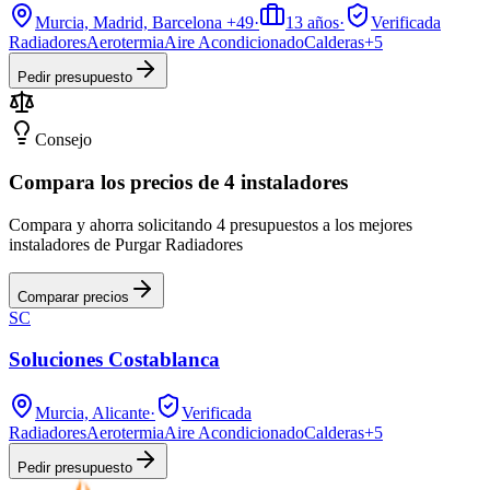
Murcia, Madrid, Barcelona
+49
·
13
años
·
Verificada
Radiadores
Aerotermia
Aire Acondicionado
Calderas
+
5
Pedir presupuesto
Consejo
Compara los precios de 4 instaladores
Compara y ahorra solicitando 4 presupuestos a los mejores
instaladores de Purgar Radiadores
Comparar precios
SC
Soluciones Costablanca
Murcia, Alicante
·
Verificada
Radiadores
Aerotermia
Aire Acondicionado
Calderas
+
5
Pedir presupuesto