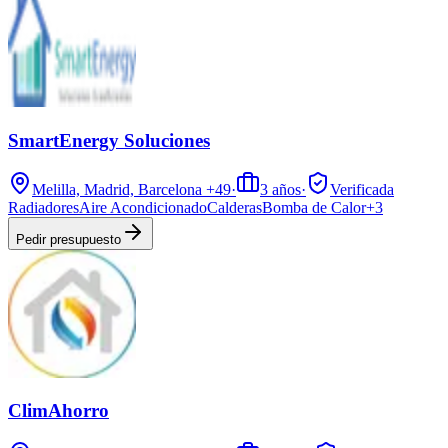
SmartEnergy Soluciones
Melilla, Madrid, Barcelona
+49
·
3
años
·
Verificada
Radiadores
Aire Acondicionado
Calderas
Bomba de Calor
+
3
Pedir presupuesto
ClimAhorro