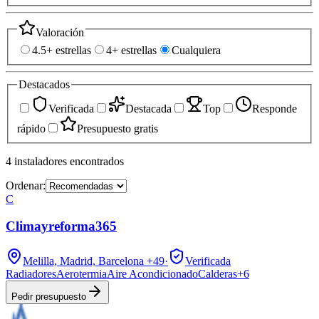
Valoración
4.5+ estrellas
4+ estrellas
Cualquiera
Destacados
Verificada
Destacada
Top
Responde
rápido
Presupuesto gratis
4
instaladores
encontrados
Ordenar:
C
Climayreforma365
Melilla, Madrid, Barcelona
+49
·
Verificada
Radiadores
Aerotermia
Aire Acondicionado
Calderas
+
6
Pedir presupuesto