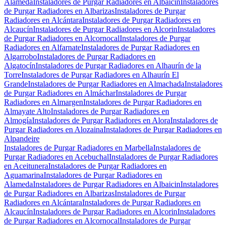
Alameda
Instaladores de Purgar Radiadores en Albaicin
Instaladores
de Purgar Radiadores en Albarizas
Instaladores de Purgar
Radiadores en Alcántara
Instaladores de Purgar Radiadores en
Alcaucín
Instaladores de Purgar Radiadores en Alcorin
Instaladores
de Purgar Radiadores en Alcornocal
Instaladores de Purgar
Radiadores en Alfarnate
Instaladores de Purgar Radiadores en
Algarrobo
Instaladores de Purgar Radiadores en
Algatocín
Instaladores de Purgar Radiadores en Alhaurín de la
Torre
Instaladores de Purgar Radiadores en Alhaurín El
Grande
Instaladores de Purgar Radiadores en Almachada
Instaladores
de Purgar Radiadores en Almáchar
Instaladores de Purgar
Radiadores en Almargen
Instaladores de Purgar Radiadores en
Almayate Alto
Instaladores de Purgar Radiadores en
Almogía
Instaladores de Purgar Radiadores en Alora
Instaladores de
Purgar Radiadores en Alozaina
Instaladores de Purgar Radiadores en
Alpandeire
Instaladores de Purgar Radiadores en Marbella
Instaladores de
Purgar Radiadores en Acebuchal
Instaladores de Purgar Radiadores
en Aceitunera
Instaladores de Purgar Radiadores en
Aguamarina
Instaladores de Purgar Radiadores en
Alameda
Instaladores de Purgar Radiadores en Albaicin
Instaladores
de Purgar Radiadores en Albarizas
Instaladores de Purgar
Radiadores en Alcántara
Instaladores de Purgar Radiadores en
Alcaucín
Instaladores de Purgar Radiadores en Alcorin
Instaladores
de Purgar Radiadores en Alcornocal
Instaladores de Purgar