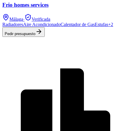
Frio homes services
Málaga
·
Verificada
Radiadores
Aire Acondicionado
Calentador de Gas
Estufas
+
2
Pedir presupuesto