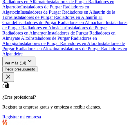
Radiadores en Alfarnate
Instaladores de Purgar Radiadores en
Algarrobo
Instaladores de Purgar Radiadores en
Algatocín
Instaladores de Purgar Radiadores en Alhaurín de la
Torre
Instaladores de Purgar Radiadores en Alhaurín El
Grande
Instaladores de Purgar Radiadores en Almachada
Instaladores
de Purgar Radiadores en Almáchar
Instaladores de Purgar
Radiadores en Almargen
Instaladores de Purgar Radiadores en
Almayate Alto
Instaladores de Purgar Radiadores en
Almogía
Instaladores de Purgar Radiadores en Alora
Instaladores de
Purgar Radiadores en Alozaina
Instaladores de Purgar Radiadores en
Alpandeire
Ver más (
14
)
Pedir presupuesto
¿Eres profesional?
Registra tu empresa gratis y empieza a recibir clientes.
Registrar mi empresa