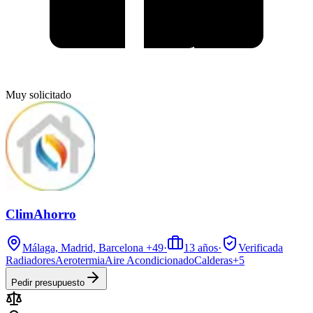
Muy solicitado
ClimAhorro
Málaga, Madrid, Barcelona
+49
·
13
años
·
Verificada
Radiadores
Aerotermia
Aire Acondicionado
Calderas
+
5
Pedir presupuesto