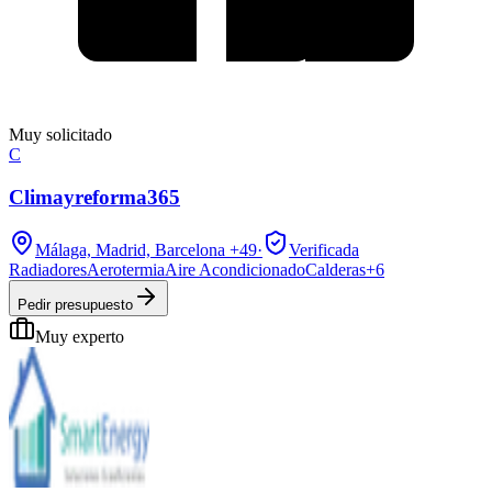
Muy solicitado
C
Climayreforma365
Málaga, Madrid, Barcelona
+49
·
Verificada
Radiadores
Aerotermia
Aire Acondicionado
Calderas
+
6
Pedir presupuesto
Muy experto