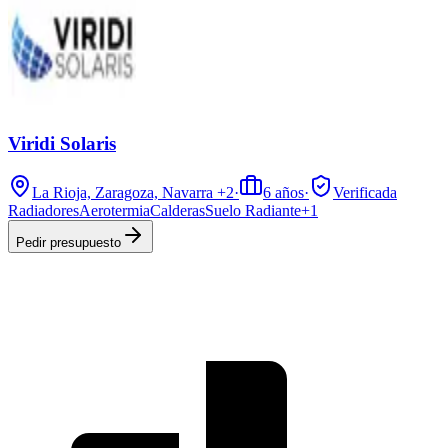
Viridi Solaris
La Rioja, Zaragoza, Navarra
+2
·
6
años
·
Verificada
Radiadores
Aerotermia
Calderas
Suelo Radiante
+
1
Pedir presupuesto