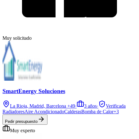
Muy solicitado
SmartEnergy Soluciones
La Rioja, Madrid, Barcelona
+49
·
3
años
·
Verificada
Radiadores
Aire Acondicionado
Calderas
Bomba de Calor
+
3
Pedir presupuesto
Muy experto