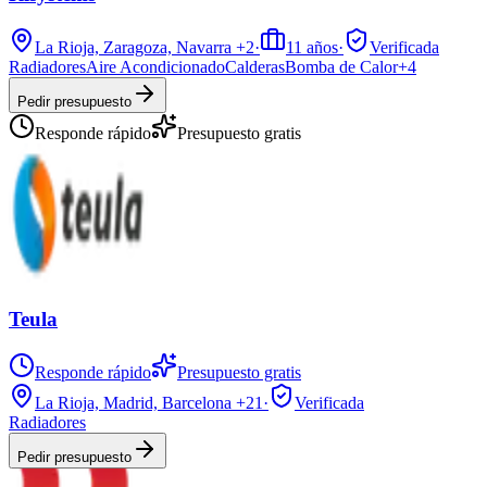
La Rioja, Zaragoza, Navarra
+2
·
11
años
·
Verificada
Radiadores
Aire Acondicionado
Calderas
Bomba de Calor
+
4
Pedir presupuesto
Responde rápido
Presupuesto gratis
Teula
Responde rápido
Presupuesto gratis
La Rioja, Madrid, Barcelona
+21
·
Verificada
Radiadores
Pedir presupuesto