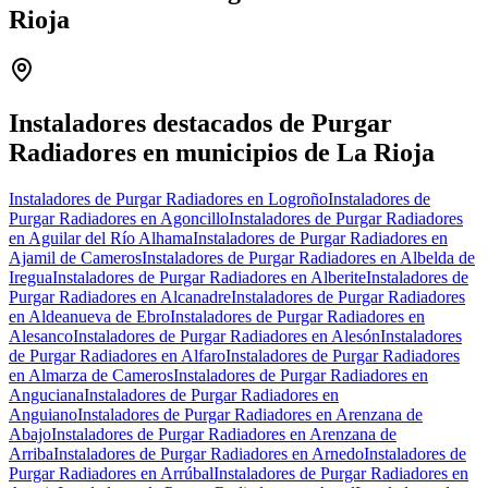
Rioja
Leaflet
|
©
OpenStreetMap
+
−
Instaladores destacados de Purgar
Radiadores en municipios de La Rioja
Instaladores de Purgar Radiadores en Logroño
Instaladores de
Purgar Radiadores en Agoncillo
Instaladores de Purgar Radiadores
en Aguilar del Río Alhama
Instaladores de Purgar Radiadores en
Ajamil de Cameros
Instaladores de Purgar Radiadores en Albelda de
Iregua
Instaladores de Purgar Radiadores en Alberite
Instaladores de
Purgar Radiadores en Alcanadre
Instaladores de Purgar Radiadores
en Aldeanueva de Ebro
Instaladores de Purgar Radiadores en
Alesanco
Instaladores de Purgar Radiadores en Alesón
Instaladores
de Purgar Radiadores en Alfaro
Instaladores de Purgar Radiadores
en Almarza de Cameros
Instaladores de Purgar Radiadores en
Anguciana
Instaladores de Purgar Radiadores en
Anguiano
Instaladores de Purgar Radiadores en Arenzana de
Abajo
Instaladores de Purgar Radiadores en Arenzana de
Arriba
Instaladores de Purgar Radiadores en Arnedo
Instaladores de
Purgar Radiadores en Arrúbal
Instaladores de Purgar Radiadores en