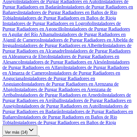
Ausejo
Instaladores de Purgar Radiadores en Autol
Instaladores de
Purgar Radiadores en Badarán
Instaladores de Purgar Radiadores en
Bañares
Instaladores de Purgar Radiadores en Baños de Rio
Tobia
Instaladores de Purgar Radiadores en Baños de Rioja
Instaladores de Purgar Radiadores en Logroño
Instaladores de
Purgar Radiadores en Agoncillo
Instaladores de Purgar Radiadores
en Aguilar del Río Alhama
Instaladores de Purgar Radiadores en
Ajamil de Cameros
Instaladores de Purgar Radiadores en Albelda de
Iregua
Instaladores de Purgar Radiadores en Alberite
Instaladores de
Purgar Radiadores en Alcanadre
Instaladores de Purgar Radiadores
en Aldeanueva de Ebro
Instaladores de Purgar Radiadores en
Alesanco
Instaladores de Purgar Radiadores en Alesón
Instaladores
de Purgar Radiadores en Alfaro
Instaladores de Purgar Radiadores
en Almarza de Cameros
Instaladores de Purgar Radiadores en
Anguciana
Instaladores de Purgar Radiadores en
Anguiano
Instaladores de Purgar Radiadores en Arenzana de
Abajo
Instaladores de Purgar Radiadores en Arenzana de
Arriba
Instaladores de Purgar Radiadores en Arnedo
Instaladores de
Purgar Radiadores en Arrúbal
Instaladores de Purgar Radiadores en
Ausejo
Instaladores de Purgar Radiadores en Autol
Instaladores de
Purgar Radiadores en Badarán
Instaladores de Purgar Radiadores en
Bañares
Instaladores de Purgar Radiadores en Baños de Rio
Tobia
Instaladores de Purgar Radiadores en Baños de Rioja
Ver más (
14
)