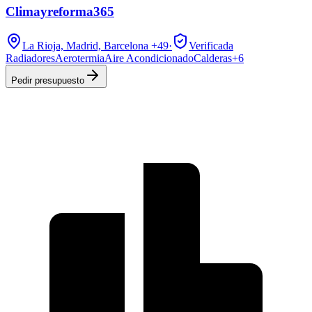
Climayreforma365
La Rioja, Madrid, Barcelona
+49
·
Verificada
Radiadores
Aerotermia
Aire Acondicionado
Calderas
+
6
Pedir presupuesto