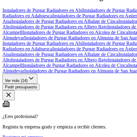
Instaladores de Purgar Radiadores en Abi
Instaladores de Purgar Radi
Radiadores en Adahuesca
Instaladores de Purgar Radiadores en Agüe
Aisa
Instaladores de Purgar Radiadores en Albalate de Cinca
Instalado
Alto
Instaladores de Purgar Radiadores en Albero Bajo
Instaladores d
Alcampell
Instaladores de Purgar Radiadores en Alcolea de Cinca
Inst
Almudevar
Instaladores de Purgar Radiadores en Almunia de San Jua
Instaladores de Purgar Radiadores en Abi
Instaladores de Purgar Radi
Radiadores en Adahuesca
Instaladores de Purgar Radiadores en Agüe
Aisa
Instaladores de Purgar Radiadores en Albalate de Cinca
Instalado
Alto
Instaladores de Purgar Radiadores en Albero Bajo
Instaladores d
Alcampell
Instaladores de Purgar Radiadores en Alcolea de Cinca
Inst
Almudevar
Instaladores de Purgar Radiadores en Almunia de San Jua
Ver más (
14
)
Pedir presupuesto
¿Eres profesional?
Registra tu empresa gratis y empieza a recibir clientes.