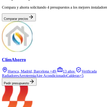
Compara y ahorra solicitando 4 presupuestos a los mejores instalador
Comparar precios
ClimAhorro
Huesca, Madrid, Barcelona
+49
·
13
años
·
Verificada
Radiadores
Aerotermia
Aire Acondicionado
Calderas
+
5
Pedir presupuesto