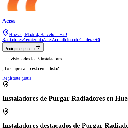
Acisa
Huesca, Madrid, Barcelona
+29
Radiadores
Aerotermia
Aire Acondicionado
Calderas
+
6
Pedir presupuesto
Has visto
todos los
5
instaladores
¿Tu empresa no está en la lista?
Regístrate gratis
Instaladores de Purgar Radiadores en Hue
+
−
Instaladores destacados de Purgar Radiad