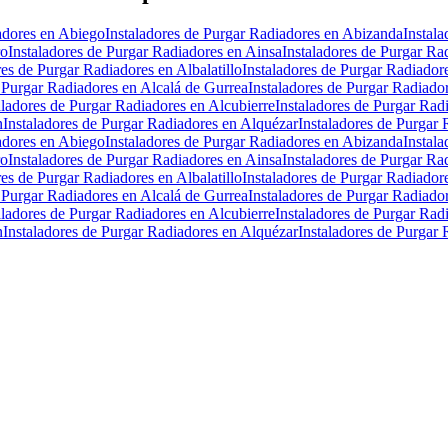
adores en Abiego
Instaladores de Purgar Radiadores en Abizanda
Instal
ro
Instaladores de Purgar Radiadores en Ainsa
Instaladores de Purgar Ra
res de Purgar Radiadores en Albalatillo
Instaladores de Purgar Radiador
e Purgar Radiadores en Alcalá de Gurrea
Instaladores de Purgar Radiado
aladores de Purgar Radiadores en Alcubierre
Instaladores de Purgar Rad
n
Instaladores de Purgar Radiadores en Alquézar
Instaladores de Purgar 
adores en Abiego
Instaladores de Purgar Radiadores en Abizanda
Instal
ro
Instaladores de Purgar Radiadores en Ainsa
Instaladores de Purgar Ra
res de Purgar Radiadores en Albalatillo
Instaladores de Purgar Radiador
e Purgar Radiadores en Alcalá de Gurrea
Instaladores de Purgar Radiado
aladores de Purgar Radiadores en Alcubierre
Instaladores de Purgar Rad
n
Instaladores de Purgar Radiadores en Alquézar
Instaladores de Purgar 