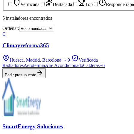
Verificada
Destacada
Top
Responde rápi
5
instaladores
encontrados
Ordenar:
C
Climayreforma365
Huesca, Madrid, Barcelona
+49
·
Verificada
Radiadores
Aerotermia
Aire Acondicionado
Calderas
+
6
Pedir presupuesto
SmartEnergy Soluciones