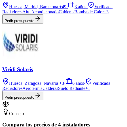
Huesca, Madrid, Barcelona
+49
·
3
años
·
Verificada
Radiadores
Aire Acondicionado
Calderas
Bomba de Calor
+
3
Pedir presupuesto
Viridi Solaris
Huesca, Zaragoza, Navarra
+3
·
6
años
·
Verificada
Radiadores
Aerotermia
Calderas
Suelo Radiante
+
1
Pedir presupuesto
Consejo
Compara los precios de 4 instaladores