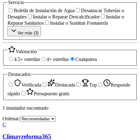
Servicio
Boletín de Instalación de Agua
Desatascar Tuberías o
Desagües
Instalar o Reparar Descalcificador
Instalar o
Reparar Sanitarios
Instalar o Sustituir Fontanería
Ver más (
3
)
Valoración
4.5+ estrellas
4+ estrellas
Cualquiera
Destacados
Verificada
Destacada
Top
Responde
rápido
Presupuesto gratis
1
instalador
encontrado
Ordenar:
C
Climayreforma365