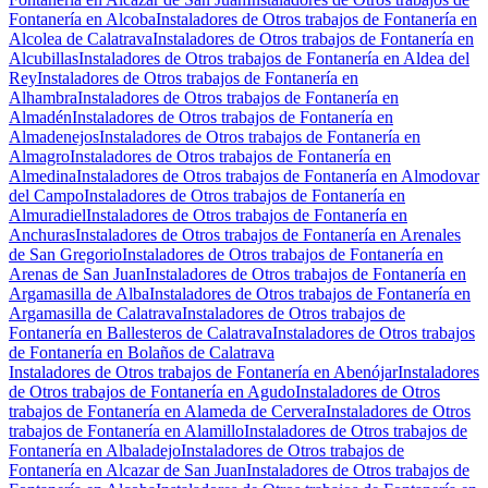
Fontanería en Alcoba
Instaladores de Otros trabajos de Fontanería en
Alcolea de Calatrava
Instaladores de Otros trabajos de Fontanería en
Alcubillas
Instaladores de Otros trabajos de Fontanería en Aldea del
Rey
Instaladores de Otros trabajos de Fontanería en
Alhambra
Instaladores de Otros trabajos de Fontanería en
Almadén
Instaladores de Otros trabajos de Fontanería en
Almadenejos
Instaladores de Otros trabajos de Fontanería en
Almagro
Instaladores de Otros trabajos de Fontanería en
Almedina
Instaladores de Otros trabajos de Fontanería en Almodovar
del Campo
Instaladores de Otros trabajos de Fontanería en
Almuradiel
Instaladores de Otros trabajos de Fontanería en
Anchuras
Instaladores de Otros trabajos de Fontanería en Arenales
de San Gregorio
Instaladores de Otros trabajos de Fontanería en
Arenas de San Juan
Instaladores de Otros trabajos de Fontanería en
Argamasilla de Alba
Instaladores de Otros trabajos de Fontanería en
Argamasilla de Calatrava
Instaladores de Otros trabajos de
Fontanería en Ballesteros de Calatrava
Instaladores de Otros trabajos
de Fontanería en Bolaños de Calatrava
Instaladores de Otros trabajos de Fontanería en Abenójar
Instaladores
de Otros trabajos de Fontanería en Agudo
Instaladores de Otros
trabajos de Fontanería en Alameda de Cervera
Instaladores de Otros
trabajos de Fontanería en Alamillo
Instaladores de Otros trabajos de
Fontanería en Albaladejo
Instaladores de Otros trabajos de
Fontanería en Alcazar de San Juan
Instaladores de Otros trabajos de