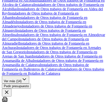
Fontanería en Alcoba
Instaladores de Otros trabajos de Fontanería en
Alcolea de Calatrava
Instaladores de Otros trabajos de Fontanería en
Alcubillas
Instaladores de Otros trabajos de Fontanería en Aldea del
Rey
Instaladores de Otros trabajos de Fontanería en
Alhambra
Instaladores de Otros trabajos de Fontanería en
Almadén
Instaladores de Otros trabajos de Fontanería en
Almadenejos
Instaladores de Otros trabajos de Fontanería en
Almagro
Instaladores de Otros trabajos de Fontanería en
Almedina
Instaladores de Otros trabajos de Fontanería en Almodovar
del Campo
Instaladores de Otros trabajos de Fontanería en
Almuradiel
Instaladores de Otros trabajos de Fontanería en
Anchuras
Instaladores de Otros trabajos de Fontanería en Arenales
de San Gregorio
Instaladores de Otros trabajos de Fontanería en
Arenas de San Juan
Instaladores de Otros trabajos de Fontanería en
Argamasilla de Alba
Instaladores de Otros trabajos de Fontanería en
Argamasilla de Calatrava
Instaladores de Otros trabajos de
Fontanería en Ballesteros de Calatrava
Instaladores de Otros trabajos
de Fontanería en Bolaños de Calatrava
Ver más (
14
)
Pedir presupuesto