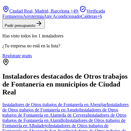
Ciudad Real, Madrid, Barcelona
+49
·
Verificada
Fontaneros
Aerotermia
Aire Acondicionado
Calderas
+
6
Pedir presupuesto
Has visto
todos los
1
instaladores
¿Tu empresa no está en la lista?
Regístrate gratis
Instaladores destacados de Otros trabajos
de Fontanería en municipios de Ciudad
Real
Instaladores de Otros trabajos de Fontanería en Abenójar
Instaladores
de Otros trabajos de Fontanería en Agudo
Instaladores de Otros
trabajos de Fontanería en Alameda de Cervera
Instaladores de Otros
trabajos de Fontanería en Alamillo
Instaladores de Otros trabajos de
Fontanería en Albaladejo
Instaladores de Otros trabajos de
Fontanería en Alcazar de San Juan
Instaladores de Otros trabajos de