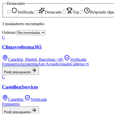
Destacados
Verificada
Destacada
Top
Responde rápi
3
instaladores
encontrados
Ordenar:
C
Climayreforma365
Castellón, Madrid, Barcelona
+49
·
Verificada
Fontaneros
Aerotermia
Aire Acondicionado
Calderas
+
6
Pedir presupuesto
C
CastellonServices
Castellón
·
Verificada
Fontaneros
Pedir presupuesto