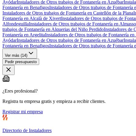
Ayódar
Instaladores de Otros trabajos de Fontanería en Azuébar
Instal
Fontanería en Benafigos
Instaladores de Otros trabajos de Fontanería 
Instaladores de Otros trabajos de Fontanería en Castellón de la Plana
I
Fontanería en Alcalà de Xivert
Instaladores de Otros trabajos de Fonta
Alfondeguilla
Instaladores de Otros trabajos de Fontanería en Almasso
trabajos de Fontanería en Alquerias del Niño Perdido
Instaladores de 
Fontanería en Argelita
Instaladores de Otros trabajos de Fontanería en
Ayódar
Instaladores de Otros trabajos de Fontanería en Azuébar
Instal
Fontanería en Benafigos
Instaladores de Otros trabajos de Fontanería 
Ver más (
14
)
Pedir presupuesto
¿Eres profesional?
Registra tu empresa gratis y empieza a recibir clientes.
Registrar mi empresa
Directorio de Instaladores