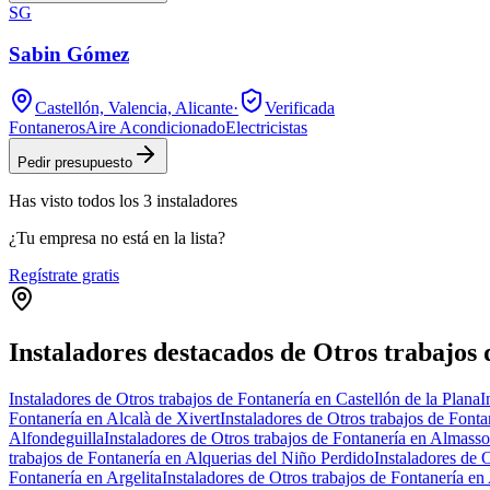
SG
Sabin Gómez
Castellón, Valencia, Alicante
·
Verificada
Fontaneros
Aire Acondicionado
Electricistas
Pedir presupuesto
Has visto
todos los
3
instaladores
¿Tu empresa no está en la lista?
Regístrate gratis
Instaladores destacados de Otros trabajos 
Instaladores de Otros trabajos de Fontanería en Castellón de la Plana
I
Fontanería en Alcalà de Xivert
Instaladores de Otros trabajos de Fonta
Alfondeguilla
Instaladores de Otros trabajos de Fontanería en Almasso
trabajos de Fontanería en Alquerias del Niño Perdido
Instaladores de 
Fontanería en Argelita
Instaladores de Otros trabajos de Fontanería en