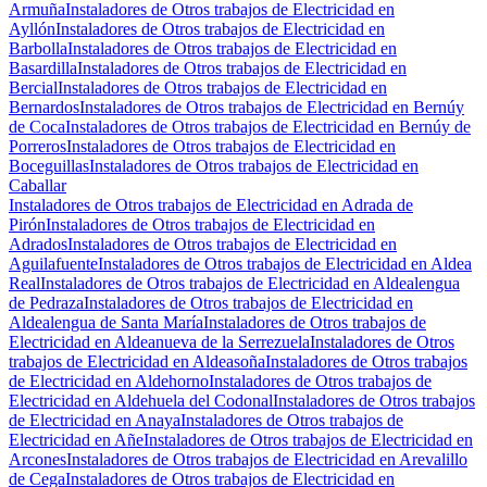
Armuña
Instaladores de Otros trabajos de Electricidad en
Ayllón
Instaladores de Otros trabajos de Electricidad en
Barbolla
Instaladores de Otros trabajos de Electricidad en
Basardilla
Instaladores de Otros trabajos de Electricidad en
Bercial
Instaladores de Otros trabajos de Electricidad en
Bernardos
Instaladores de Otros trabajos de Electricidad en Bernúy
de Coca
Instaladores de Otros trabajos de Electricidad en Bernúy de
Porreros
Instaladores de Otros trabajos de Electricidad en
Boceguillas
Instaladores de Otros trabajos de Electricidad en
Caballar
Instaladores de Otros trabajos de Electricidad en Adrada de
Pirón
Instaladores de Otros trabajos de Electricidad en
Adrados
Instaladores de Otros trabajos de Electricidad en
Aguilafuente
Instaladores de Otros trabajos de Electricidad en Aldea
Real
Instaladores de Otros trabajos de Electricidad en Aldealengua
de Pedraza
Instaladores de Otros trabajos de Electricidad en
Aldealengua de Santa María
Instaladores de Otros trabajos de
Electricidad en Aldeanueva de la Serrezuela
Instaladores de Otros
trabajos de Electricidad en Aldeasoña
Instaladores de Otros trabajos
de Electricidad en Aldehorno
Instaladores de Otros trabajos de
Electricidad en Aldehuela del Codonal
Instaladores de Otros trabajos
de Electricidad en Anaya
Instaladores de Otros trabajos de
Electricidad en Añe
Instaladores de Otros trabajos de Electricidad en
Arcones
Instaladores de Otros trabajos de Electricidad en Arevalillo
de Cega
Instaladores de Otros trabajos de Electricidad en