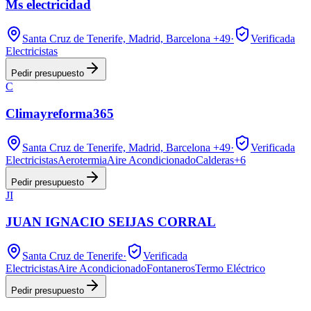
Ms electricidad
Santa Cruz de Tenerife, Madrid, Barcelona
+49
·
Verificada
Electricistas
Pedir presupuesto
C
Climayreforma365
Santa Cruz de Tenerife, Madrid, Barcelona
+49
·
Verificada
Electricistas
Aerotermia
Aire Acondicionado
Calderas
+
6
Pedir presupuesto
JI
JUAN IGNACIO SEIJAS CORRAL
Santa Cruz de Tenerife
·
Verificada
Electricistas
Aire Acondicionado
Fontaneros
Termo Eléctrico
Pedir presupuesto