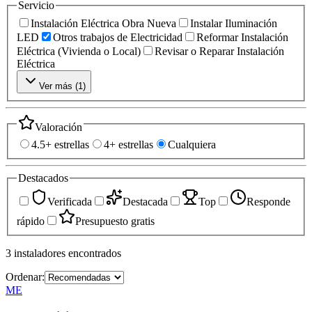
Servicio
Instalación Eléctrica Obra Nueva
Instalar Iluminación
LED
Otros trabajos de Electricidad
Reformar Instalación
Eléctrica (Vivienda o Local)
Revisar o Reparar Instalación
Eléctrica
Ver más (
1
)
Valoración
4.5+ estrellas
4+ estrellas
Cualquiera
Destacados
Verificada
Destacada
Top
Responde
rápido
Presupuesto gratis
3
instaladores
encontrados
Ordenar:
ME