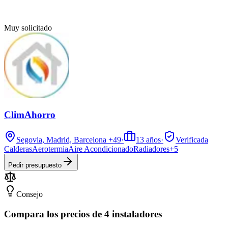
Muy solicitado
ClimAhorro
Segovia, Madrid, Barcelona
+49
·
13
años
·
Verificada
Calderas
Aerotermia
Aire Acondicionado
Radiadores
+
5
Pedir presupuesto
Consejo
Compara los precios de 4 instaladores