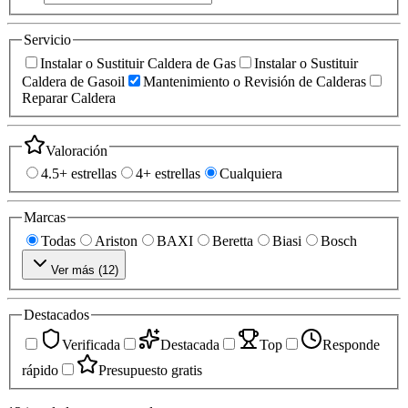
Servicio
Instalar o Sustituir Caldera de Gas
Instalar o Sustituir
Caldera de Gasoil
Mantenimiento o Revisión de Calderas
Reparar Caldera
Valoración
4.5+ estrellas
4+ estrellas
Cualquiera
Marcas
Todas
Ariston
BAXI
Beretta
Biasi
Bosch
Ver más (
12
)
Destacados
Verificada
Destacada
Top
Responde
rápido
Presupuesto gratis