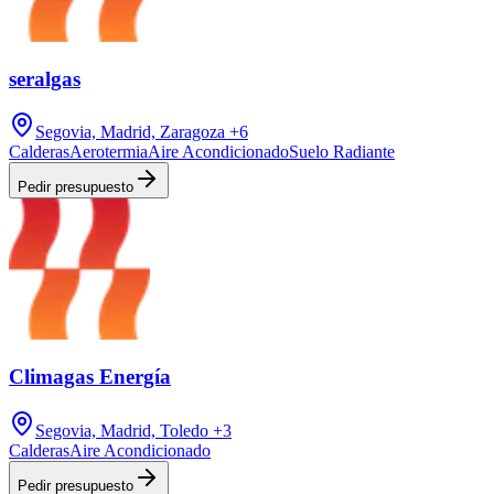
seralgas
Segovia, Madrid, Zaragoza
+6
Calderas
Aerotermia
Aire Acondicionado
Suelo Radiante
Pedir presupuesto
Climagas Energía
Segovia, Madrid, Toledo
+3
Calderas
Aire Acondicionado
Pedir presupuesto