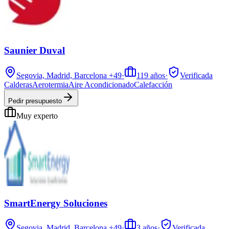
Saunier Duval
Segovia, Madrid, Barcelona
+49
·
119
años
·
Verificada
Calderas
Aerotermia
Aire Acondicionado
Calefacción
Pedir presupuesto
Muy experto
SmartEnergy Soluciones
Segovia, Madrid, Barcelona
+49
·
3
años
·
Verificada