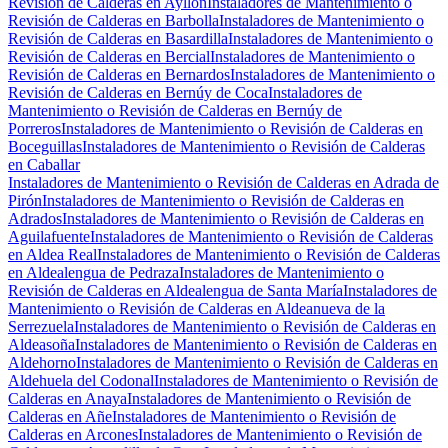
Revisión de Calderas en Ayllón
Instaladores de Mantenimiento o
Revisión de Calderas en Barbolla
Instaladores de Mantenimiento o
Revisión de Calderas en Basardilla
Instaladores de Mantenimiento o
Revisión de Calderas en Bercial
Instaladores de Mantenimiento o
Revisión de Calderas en Bernardos
Instaladores de Mantenimiento o
Revisión de Calderas en Bernúy de Coca
Instaladores de
Mantenimiento o Revisión de Calderas en Bernúy de
Porreros
Instaladores de Mantenimiento o Revisión de Calderas en
Boceguillas
Instaladores de Mantenimiento o Revisión de Calderas
en Caballar
Instaladores de Mantenimiento o Revisión de Calderas en Adrada de
Pirón
Instaladores de Mantenimiento o Revisión de Calderas en
Adrados
Instaladores de Mantenimiento o Revisión de Calderas en
Aguilafuente
Instaladores de Mantenimiento o Revisión de Calderas
en Aldea Real
Instaladores de Mantenimiento o Revisión de Calderas
en Aldealengua de Pedraza
Instaladores de Mantenimiento o
Revisión de Calderas en Aldealengua de Santa María
Instaladores de
Mantenimiento o Revisión de Calderas en Aldeanueva de la
Serrezuela
Instaladores de Mantenimiento o Revisión de Calderas en
Aldeasoña
Instaladores de Mantenimiento o Revisión de Calderas en
Aldehorno
Instaladores de Mantenimiento o Revisión de Calderas en
Aldehuela del Codonal
Instaladores de Mantenimiento o Revisión de
Calderas en Anaya
Instaladores de Mantenimiento o Revisión de
Calderas en Añe
Instaladores de Mantenimiento o Revisión de
Calderas en Arcones
Instaladores de Mantenimiento o Revisión de