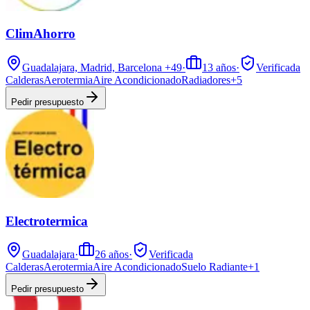
ClimAhorro
Guadalajara, Madrid, Barcelona
+49
·
13
años
·
Verificada
Calderas
Aerotermia
Aire Acondicionado
Radiadores
+
5
Pedir presupuesto
Electrotermica
Guadalajara
·
26
años
·
Verificada
Calderas
Aerotermia
Aire Acondicionado
Suelo Radiante
+
1
Pedir presupuesto