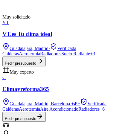
Muy solicitado
VT
VT.es Tu clima ideal
Guadalajara, Madrid
·
Verificada
Calderas
Aerotermia
Radiadores
Suelo Radiante
+
3
Pedir presupuesto
Muy experto
C
Climayreforma365
Guadalajara, Madrid, Barcelona
+49
·
Verificada
Calderas
Aerotermia
Aire Acondicionado
Radiadores
+
6
Pedir presupuesto