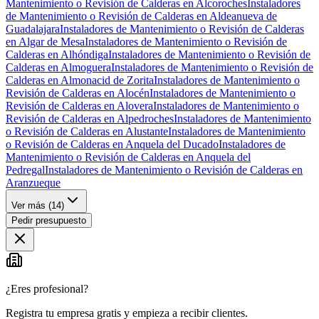
Mantenimiento o Revisión de Calderas en Alcoroches
Instaladores
de Mantenimiento o Revisión de Calderas en Aldeanueva de
Guadalajara
Instaladores de Mantenimiento o Revisión de Calderas
en Algar de Mesa
Instaladores de Mantenimiento o Revisión de
Calderas en Alhóndiga
Instaladores de Mantenimiento o Revisión de
Calderas en Almoguera
Instaladores de Mantenimiento o Revisión de
Calderas en Almonacid de Zorita
Instaladores de Mantenimiento o
Revisión de Calderas en Alocén
Instaladores de Mantenimiento o
Revisión de Calderas en Alovera
Instaladores de Mantenimiento o
Revisión de Calderas en Alpedroches
Instaladores de Mantenimiento
o Revisión de Calderas en Alustante
Instaladores de Mantenimiento
o Revisión de Calderas en Anquela del Ducado
Instaladores de
Mantenimiento o Revisión de Calderas en Anquela del
Pedregal
Instaladores de Mantenimiento o Revisión de Calderas en
Aranzueque
Ver más (
14
)
Pedir presupuesto
¿Eres profesional?
Registra tu empresa gratis y empieza a recibir clientes.