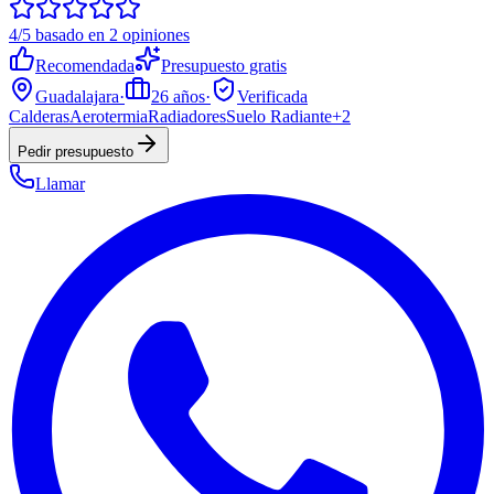
4/5 basado en 2 opiniones
Recomendada
Presupuesto gratis
Guadalajara
·
26
años
·
Verificada
Calderas
Aerotermia
Radiadores
Suelo Radiante
+
2
Pedir presupuesto
Llamar