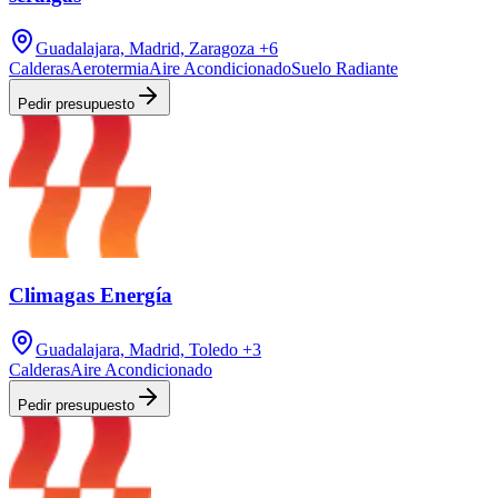
Guadalajara, Madrid, Zaragoza
+6
Calderas
Aerotermia
Aire Acondicionado
Suelo Radiante
Pedir presupuesto
Climagas Energía
Guadalajara, Madrid, Toledo
+3
Calderas
Aire Acondicionado
Pedir presupuesto