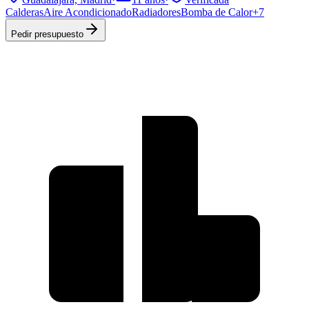
Calderas
Aire Acondicionado
Radiadores
Bomba de Calor
+
7
Pedir presupuesto