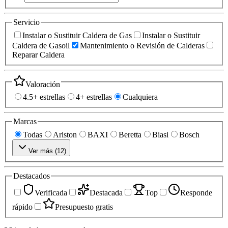
Servicio
Instalar o Sustituir Caldera de Gas
Instalar o Sustituir
Caldera de Gasoil
Mantenimiento o Revisión de Calderas
Reparar Caldera
Valoración
4.5+ estrellas
4+ estrellas
Cualquiera
Marcas
Todas
Ariston
BAXI
Beretta
Biasi
Bosch
Ver más (
12
)
Destacados
Verificada
Destacada
Top
Responde
rápido
Presupuesto gratis