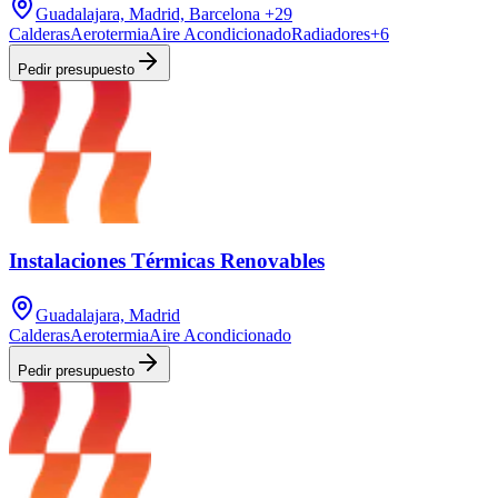
Guadalajara, Madrid, Barcelona
+29
Calderas
Aerotermia
Aire Acondicionado
Radiadores
+
6
Pedir presupuesto
Instalaciones Térmicas Renovables
Guadalajara, Madrid
Calderas
Aerotermia
Aire Acondicionado
Pedir presupuesto