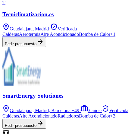
T
Tecniclimatizacion.es
Guadalajara, Madrid
·
Verificada
Calderas
Aerotermia
Aire Acondicionado
Bomba de Calor
+
1
Pedir presupuesto
SmartEnergy Soluciones
Guadalajara, Madrid, Barcelona
+49
·
3
años
·
Verificada
Calderas
Aire Acondicionado
Radiadores
Bomba de Calor
+
3
Pedir presupuesto