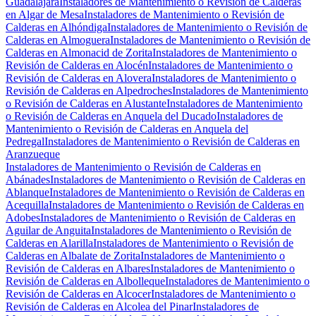
Guadalajara
Instaladores de Mantenimiento o Revisión de Calderas
en Algar de Mesa
Instaladores de Mantenimiento o Revisión de
Calderas en Alhóndiga
Instaladores de Mantenimiento o Revisión de
Calderas en Almoguera
Instaladores de Mantenimiento o Revisión de
Calderas en Almonacid de Zorita
Instaladores de Mantenimiento o
Revisión de Calderas en Alocén
Instaladores de Mantenimiento o
Revisión de Calderas en Alovera
Instaladores de Mantenimiento o
Revisión de Calderas en Alpedroches
Instaladores de Mantenimiento
o Revisión de Calderas en Alustante
Instaladores de Mantenimiento
o Revisión de Calderas en Anquela del Ducado
Instaladores de
Mantenimiento o Revisión de Calderas en Anquela del
Pedregal
Instaladores de Mantenimiento o Revisión de Calderas en
Aranzueque
Instaladores de Mantenimiento o Revisión de Calderas en
Abánades
Instaladores de Mantenimiento o Revisión de Calderas en
Ablanque
Instaladores de Mantenimiento o Revisión de Calderas en
Acequilla
Instaladores de Mantenimiento o Revisión de Calderas en
Adobes
Instaladores de Mantenimiento o Revisión de Calderas en
Aguilar de Anguita
Instaladores de Mantenimiento o Revisión de
Calderas en Alarilla
Instaladores de Mantenimiento o Revisión de
Calderas en Albalate de Zorita
Instaladores de Mantenimiento o
Revisión de Calderas en Albares
Instaladores de Mantenimiento o
Revisión de Calderas en Albolleque
Instaladores de Mantenimiento o
Revisión de Calderas en Alcocer
Instaladores de Mantenimiento o
Revisión de Calderas en Alcolea del Pinar
Instaladores de