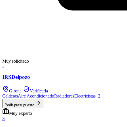
Muy solicitado
I
IRSDelpozo
Girona
·
Verificada
Calderas
Aire Acondicionado
Radiadores
Electricistas
+
2
Pedir presupuesto
Muy experto
S