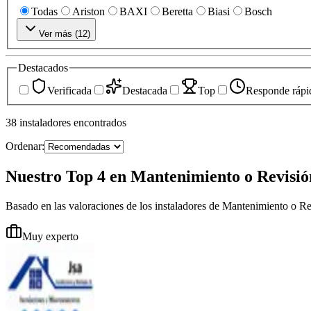
Todas
Ariston
BAXI
Beretta
Biasi
Bosch
Ver más (
12
)
Destacados
Verificada
Destacada
Top
Responde rápi
38
instaladores
encontrados
Ordenar:
Nuestro Top 4 en Mantenimiento o Revisió
Basado en las valoraciones de los instaladores de Mantenimiento o R
Muy experto