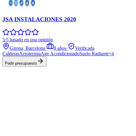
JSA INSTALACIONES 2020
5/5 basado en una opinión
Girona, Barcelona
·
8
años
·
Verificada
Calderas
Aerotermia
Aire Acondicionado
Suelo Radiante
+
4
Pedir presupuesto