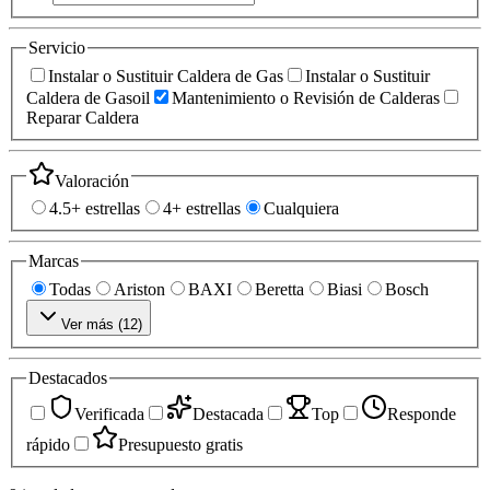
Servicio
Instalar o Sustituir Caldera de Gas
Instalar o Sustituir
Caldera de Gasoil
Mantenimiento o Revisión de Calderas
Reparar Caldera
Valoración
4.5+ estrellas
4+ estrellas
Cualquiera
Marcas
Todas
Ariston
BAXI
Beretta
Biasi
Bosch
Ver más (
12
)
Destacados
Verificada
Destacada
Top
Responde
rápido
Presupuesto gratis