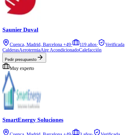
Saunier Duval
Cuenca, Madrid, Barcelona
+49
·
119
años
·
Verificada
Calderas
Aerotermia
Aire Acondicionado
Calefacción
Pedir presupuesto
Muy experto
SmartEnergy Soluciones
Cuenca, Madrid, Barcelona
+49
·
3
años
·
Verificada