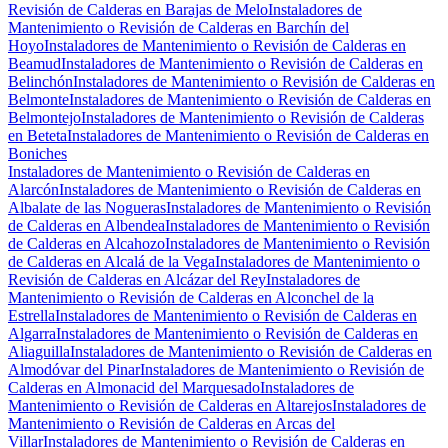
Revisión de Calderas en Barajas de Melo
Instaladores de
Mantenimiento o Revisión de Calderas en Barchín del
Hoyo
Instaladores de Mantenimiento o Revisión de Calderas en
Beamud
Instaladores de Mantenimiento o Revisión de Calderas en
Belinchón
Instaladores de Mantenimiento o Revisión de Calderas en
Belmonte
Instaladores de Mantenimiento o Revisión de Calderas en
Belmontejo
Instaladores de Mantenimiento o Revisión de Calderas
en Beteta
Instaladores de Mantenimiento o Revisión de Calderas en
Boniches
Instaladores de Mantenimiento o Revisión de Calderas en
Alarcón
Instaladores de Mantenimiento o Revisión de Calderas en
Albalate de las Nogueras
Instaladores de Mantenimiento o Revisión
de Calderas en Albendea
Instaladores de Mantenimiento o Revisión
de Calderas en Alcahozo
Instaladores de Mantenimiento o Revisión
de Calderas en Alcalá de la Vega
Instaladores de Mantenimiento o
Revisión de Calderas en Alcázar del Rey
Instaladores de
Mantenimiento o Revisión de Calderas en Alconchel de la
Estrella
Instaladores de Mantenimiento o Revisión de Calderas en
Algarra
Instaladores de Mantenimiento o Revisión de Calderas en
Aliaguilla
Instaladores de Mantenimiento o Revisión de Calderas en
Almodóvar del Pinar
Instaladores de Mantenimiento o Revisión de
Calderas en Almonacid del Marquesado
Instaladores de
Mantenimiento o Revisión de Calderas en Altarejos
Instaladores de
Mantenimiento o Revisión de Calderas en Arcas del
Villar
Instaladores de Mantenimiento o Revisión de Calderas en