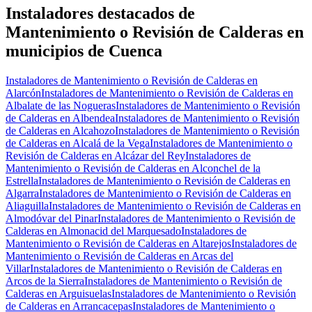
−
Instaladores destacados de
Mantenimiento o Revisión de Calderas en
municipios de Cuenca
Instaladores de Mantenimiento o Revisión de Calderas en
Alarcón
Instaladores de Mantenimiento o Revisión de Calderas en
Albalate de las Nogueras
Instaladores de Mantenimiento o Revisión
de Calderas en Albendea
Instaladores de Mantenimiento o Revisión
de Calderas en Alcahozo
Instaladores de Mantenimiento o Revisión
de Calderas en Alcalá de la Vega
Instaladores de Mantenimiento o
Revisión de Calderas en Alcázar del Rey
Instaladores de
Mantenimiento o Revisión de Calderas en Alconchel de la
Estrella
Instaladores de Mantenimiento o Revisión de Calderas en
Algarra
Instaladores de Mantenimiento o Revisión de Calderas en
Aliaguilla
Instaladores de Mantenimiento o Revisión de Calderas en
Almodóvar del Pinar
Instaladores de Mantenimiento o Revisión de
Calderas en Almonacid del Marquesado
Instaladores de
Mantenimiento o Revisión de Calderas en Altarejos
Instaladores de
Mantenimiento o Revisión de Calderas en Arcas del
Villar
Instaladores de Mantenimiento o Revisión de Calderas en
Arcos de la Sierra
Instaladores de Mantenimiento o Revisión de
Calderas en Arguisuelas
Instaladores de Mantenimiento o Revisión
de Calderas en Arrancacepas
Instaladores de Mantenimiento o