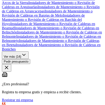
Arcos de la Sierra
Instaladores de Mantenimiento o Revisión de
Calderas en Arguisuelas
Instaladores de Mantenimiento o Revisión
de Calderas en Arrancacepas
Instaladores de Mantenimiento o
Revisión de Calderas en Barajas de Melo
Instaladores de
Mantenimiento o Revisión de Calderas en Barchín del
Hoyo
Instaladores de Mantenimiento o Revisión de Calderas en
Beamud
Instaladores de Mantenimiento o Revisión de Calderas en
Belinchón
Instaladores de Mantenimiento o Revisión de Calderas en
Belmonte
Instaladores de Mantenimiento o Revisión de Calderas en
Belmontejo
Instaladores de Mantenimiento o Revisión de Calderas
en Beteta
Instaladores de Mantenimiento o Revisión de Calderas en
Boniches
Ver más (
14
)
Pedir presupuesto
¿Eres profesional?
Registra tu empresa gratis y empieza a recibir clientes.
Registrar mi empresa