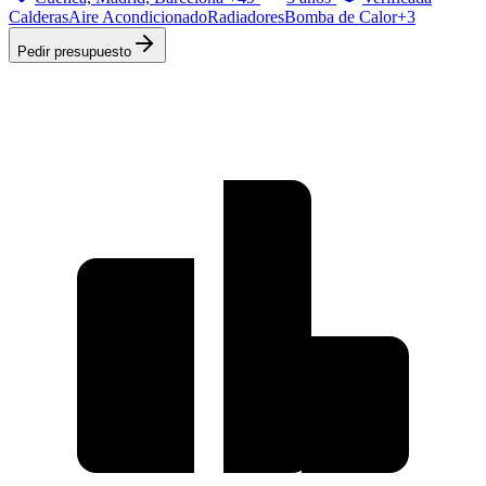
Calderas
Aire Acondicionado
Radiadores
Bomba de Calor
+
3
Pedir presupuesto