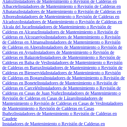
Alatoz
Instaladores de Mantenimiento o Revisión de Calderas en
Albacete
Instaladores de Mantenimiento o Revisión de Calderas en
Albatana
Instaladores de Mantenimiento o Revisión de Calderas en
Alborea
Instaladores de Mantenimiento o Revisión de Calderas en
Alcadozo
Instaladores de Mantenimiento o Revisión de Calderas en
Alcala del Jucar
Instaladores de Mantenimiento o Revisión de
Calderas en Alcaraz
Instaladores de Mantenimiento o Revisión de
Calderas en Alcozarejos
Instaladores de Mantenimiento o Revisión
de Calderas en Almansa
Instaladores de Mantenimiento o Revisión
de Calderas en Alpera
Instaladores de Mantenimiento o Revisión de
Calderas en Ayna
Instaladores de Mantenimiento o Revisión de
Calderas en Balazote
Instaladores de Mantenimiento o Revisión de
Calderas en Balsa de Ves
Instaladores de Mantenimiento o Revisión
de Calderas en Barrax
Instaladores de Mantenimiento o Revisión de
Calderas en Bienservida
Instaladores de Mantenimiento o Revisión
de Calderas en Bogarra
Instaladores de Mantenimiento o Revisión de
Calderas en Bonete
Instaladores de Mantenimiento o Revisión de
Calderas en Carcelén
Instaladores de Mantenimiento o Revisión de
Calderas en Casas de Juan Nuñez
Instaladores de Mantenimiento o
Revisión de Calderas en Casas de Lázaro
Instaladores de
Mantenimiento o Revisión de Calderas en Casas de Ves
Instaladores
de Mantenimiento o Revisión de Calderas en Casas
Ibañez
Instaladores de Mantenimiento o Revisión de Calderas en
Caudete
Instaladores de Mantenimiento o Revisión de Calderas en