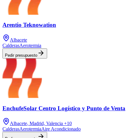
Arentio Teknowation
Albacete
Calderas
Aerotermia
Pedir presupuesto
EnchufeSolar Centro Logístico y Punto de Venta
Albacete, Madrid, Valencia
+10
Calderas
Aerotermia
Aire Acondicionado