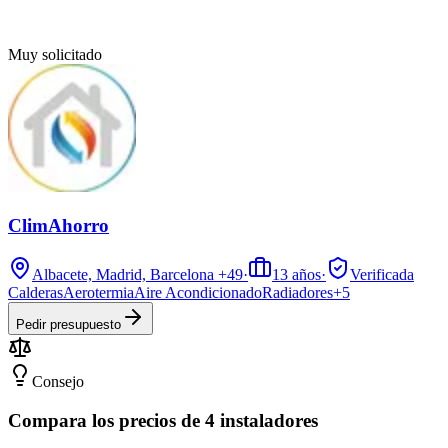
Muy solicitado
ClimAhorro
Albacete, Madrid, Barcelona
+49
·
13
años
·
Verificada
Calderas
Aerotermia
Aire Acondicionado
Radiadores
+
5
Pedir presupuesto
Consejo
Compara los precios de 4 instaladores