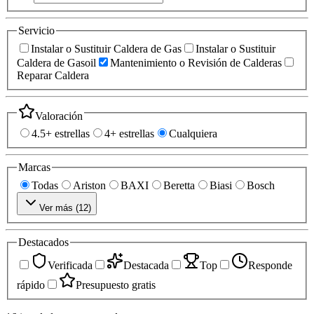
Servicio
Instalar o Sustituir Caldera de Gas
Instalar o Sustituir
Caldera de Gasoil
Mantenimiento o Revisión de Calderas
Reparar Caldera
Valoración
4.5+ estrellas
4+ estrellas
Cualquiera
Marcas
Todas
Ariston
BAXI
Beretta
Biasi
Bosch
Ver más (
12
)
Destacados
Verificada
Destacada
Top
Responde
rápido
Presupuesto gratis