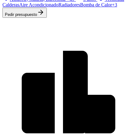
Calderas
Aire Acondicionado
Radiadores
Bomba de Calor
+
3
Pedir presupuesto