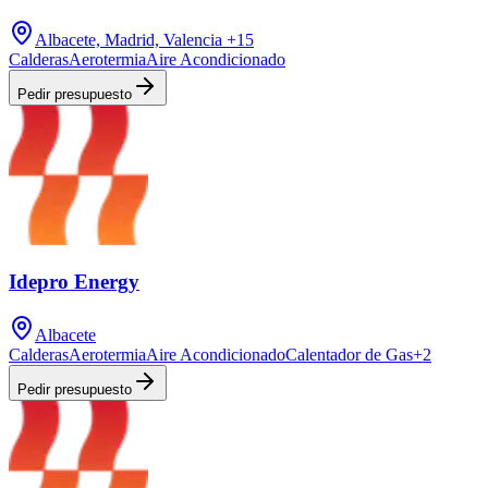
Albacete, Madrid, Valencia
+15
Calderas
Aerotermia
Aire Acondicionado
Pedir presupuesto
Idepro Energy
Albacete
Calderas
Aerotermia
Aire Acondicionado
Calentador de Gas
+
2
Pedir presupuesto