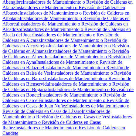
Abengibre
Instaladores de Mantenimiento o Revisión de Calderas en
Alatoz
Instaladores de Mantenimiento o Revisión de Calderas en
Albacete
Instaladores de Mantenimiento o Revisión de Calderas en
Albatana
Instaladores de Mantenimiento o Revisión de Calderas en
Alborea
Instaladores de Mantenimiento o Revisión de Calderas en
Alcadozo
Instaladores de Mantenimiento o Revisión de Calderas en
Alcala del Jucar
Instaladores de Mantenimiento o Revisión de
Calderas en Alcaraz
Instaladores de Mantenimiento o Revisión de
Calderas en Alcozarejos
Instaladores de Mantenimiento o Revisión
de Calderas en Almansa
Instaladores de Mantenimiento o Revisión
de Calderas en Alpera
Instaladores de Mantenimiento o Revisión de
Calderas en Ayna
Instaladores de Mantenimiento o Revisión de
Calderas en Balazote
Instaladores de Mantenimiento o Revisión de
Calderas en Balsa de Ves
Instaladores de Mantenimiento o Revisión
de Calderas en Barrax
Instaladores de Mantenimiento o Revisión de
Calderas en Bienservida
Instaladores de Mantenimiento o Revisión
de Calderas en Bogarra
Instaladores de Mantenimiento o Revisión de
Calderas en Bonete
Instaladores de Mantenimiento o Revisión de
Calderas en Carcelén
Instaladores de Mantenimiento o Revisión de
Calderas en Casas de Juan Nuñez
Instaladores de Mantenimiento o
Revisión de Calderas en Casas de Lázaro
Instaladores de
Mantenimiento o Revisión de Calderas en Casas de Ves
Instaladores
de Mantenimiento o Revisión de Calderas en Casas
Ibañez
Instaladores de Mantenimiento o Revisión de Calderas en
Caudete