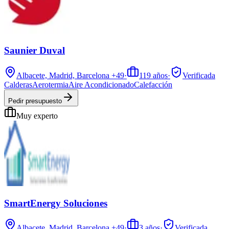
Saunier Duval
Albacete, Madrid, Barcelona
+49
·
119
años
·
Verificada
Calderas
Aerotermia
Aire Acondicionado
Calefacción
Pedir presupuesto
Muy experto
SmartEnergy Soluciones
Albacete, Madrid, Barcelona
+49
·
3
años
·
Verificada