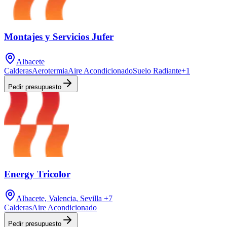
Montajes y Servicios Jufer
Albacete
Calderas
Aerotermia
Aire Acondicionado
Suelo Radiante
+
1
Pedir presupuesto
Energy Tricolor
Albacete, Valencia, Sevilla
+7
Calderas
Aire Acondicionado
Pedir presupuesto