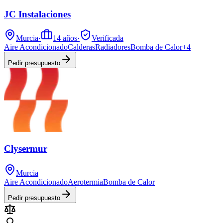
JC Instalaciones
Murcia
·
14
años
·
Verificada
Aire Acondicionado
Calderas
Radiadores
Bomba de Calor
+
4
Pedir presupuesto
Clysermur
Murcia
Aire Acondicionado
Aerotermia
Bomba de Calor
Pedir presupuesto