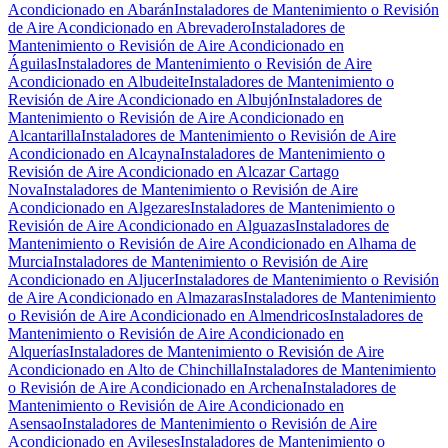
Acondicionado en Abarán
Instaladores de Mantenimiento o Revisión
de Aire Acondicionado en Abrevadero
Instaladores de
Mantenimiento o Revisión de Aire Acondicionado en
Águilas
Instaladores de Mantenimiento o Revisión de Aire
Acondicionado en Albudeite
Instaladores de Mantenimiento o
Revisión de Aire Acondicionado en Albujón
Instaladores de
Mantenimiento o Revisión de Aire Acondicionado en
Alcantarilla
Instaladores de Mantenimiento o Revisión de Aire
Acondicionado en Alcayna
Instaladores de Mantenimiento o
Revisión de Aire Acondicionado en Alcazar Cartago
Nova
Instaladores de Mantenimiento o Revisión de Aire
Acondicionado en Algezares
Instaladores de Mantenimiento o
Revisión de Aire Acondicionado en Alguazas
Instaladores de
Mantenimiento o Revisión de Aire Acondicionado en Alhama de
Murcia
Instaladores de Mantenimiento o Revisión de Aire
Acondicionado en Aljucer
Instaladores de Mantenimiento o Revisión
de Aire Acondicionado en Almazaras
Instaladores de Mantenimiento
o Revisión de Aire Acondicionado en Almendricos
Instaladores de
Mantenimiento o Revisión de Aire Acondicionado en
Alquerías
Instaladores de Mantenimiento o Revisión de Aire
Acondicionado en Alto de Chinchilla
Instaladores de Mantenimiento
o Revisión de Aire Acondicionado en Archena
Instaladores de
Mantenimiento o Revisión de Aire Acondicionado en
Asensao
Instaladores de Mantenimiento o Revisión de Aire
Acondicionado en Avileses
Instaladores de Mantenimiento o