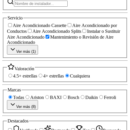
Servicio
Aire Acondicionado Cassette
Aire Acondicionado por
Conductos
Aire Acondicionado Splits
Instalar o Sustituir
Aire Acondicionado
Mantenimiento o Revisión de Aire
Acondicionado
Ver más (
1
)
Valoración
4.5+ estrellas
4+ estrellas
Cualquiera
Marcas
Todas
Ariston
BAXI
Bosch
Daikin
Ferroli
Ver más (
8
)
Destacados