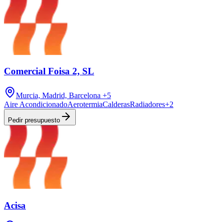
Comercial Foisa 2, SL
Murcia, Madrid, Barcelona
+5
Aire Acondicionado
Aerotermia
Calderas
Radiadores
+
2
Pedir presupuesto
Acisa