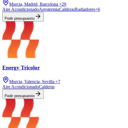
Murcia, Madrid, Barcelona
+29
Aire Acondicionado
Aerotermia
Calderas
Radiadores
+
6
Pedir presupuesto
Energy Tricolor
Murcia, Valencia, Sevilla
+7
Aire Acondicionado
Calderas
Pedir presupuesto