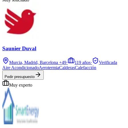
Saunier Duval
Murcia, Madrid, Barcelona
+49
·
119
años
·
Verificada
Aire Acondicionado
Aerotermia
Calderas
Calefacción
Pedir presupuesto
Muy experto