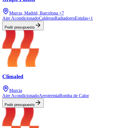
Murcia, Madrid, Barcelona
+7
Aire Acondicionado
Calderas
Radiadores
Estufas
+
1
Pedir presupuesto
Climaled
Murcia
Aire Acondicionado
Aerotermia
Bomba de Calor
Pedir presupuesto