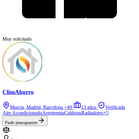
Muy solicitado
ClimAhorro
Murcia, Madrid, Barcelona
+49
·
13
años
·
Verificada
Aire Acondicionado
Aerotermia
Calderas
Radiadores
+
5
Pedir presupuesto