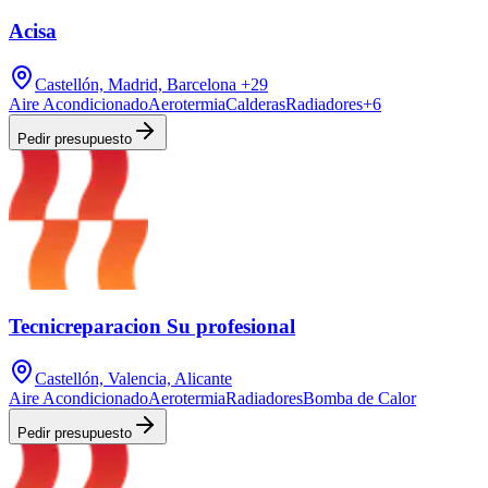
Acisa
Castellón, Madrid, Barcelona
+29
Aire Acondicionado
Aerotermia
Calderas
Radiadores
+
6
Pedir presupuesto
Tecnicreparacion Su profesional
Castellón, Valencia, Alicante
Aire Acondicionado
Aerotermia
Radiadores
Bomba de Calor
Pedir presupuesto