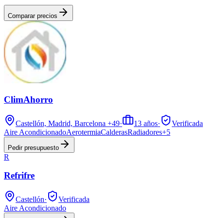
Comparar precios
ClimAhorro
Castellón, Madrid, Barcelona
+49
·
13
años
·
Verificada
Aire Acondicionado
Aerotermia
Calderas
Radiadores
+
5
Pedir presupuesto
R
Refrifre
Castellón
·
Verificada
Aire Acondicionado