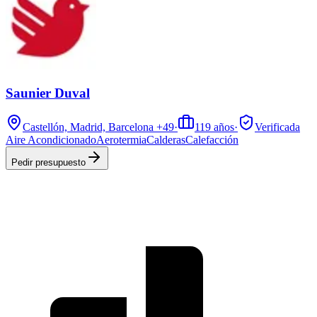
Saunier Duval
Castellón, Madrid, Barcelona
+49
·
119
años
·
Verificada
Aire Acondicionado
Aerotermia
Calderas
Calefacción
Pedir presupuesto