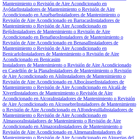
Mantenimiento o Revisión de Aire Acondicionado en
Ayódar
Instaladores de Mantenimiento o Revisión de Aire
Acondicionado en Azuébar
Instaladores de Mantenimiento o
Revisión de Aire Acondicionado en Barracas
Instaladores de
Mantenimiento o Revisión de Aire Acondicionado en
Bejís
Instaladores de Mantenimiento o Revisión de Aire
Acondicionado en Benafigos
Instaladores de Mantenimiento o
Revisión de Aire Acondicionado en Benasal
Instaladores de
Mantenimiento o Revisión de Aire Acondicionado en
Benicarlo
Instaladores de Mantenimiento o Revisión de Aire
Acondicionado en Benicasim
Instaladores de Mantenimiento o Revisión de Aire Acondicionado
en Castellón de la Plana
Instaladores de Mantenimiento o Revisión
de Aire Acondicionado en Aín
Instaladores de Mantenimiento o
Revisión de Aire Acondicionado en Albocàsser
Instaladores de
Mantenimiento o Revisión de Aire Acondicionado en Alcalà de
Xivert
Instaladores de Mantenimiento o Revisión de Aire
Acondicionado en Alcora
Instaladores de Mantenimiento o Revisión
de Aire Acondicionado en Alcossebre
Instaladores de Mantenimiento
o Revisión de Aire Acondicionado en Alfondeguilla
Instaladores de
Mantenimiento o Revisión de Aire Acondicionado en
Almassora
Instaladores de Mantenimiento o Revisión de Aire
Acondicionado en Almazora
Instaladores de Mantenimiento o
Revisión de Aire Acondicionado en Almenara
Instaladores de
Mantenimiento o Revisión de Aire Acondicionado en Alquerias del