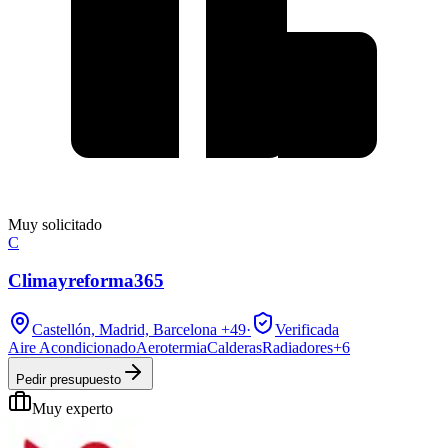
Muy solicitado
C
Climayreforma365
Castellón, Madrid, Barcelona
+49
·
Verificada
Aire Acondicionado
Aerotermia
Calderas
Radiadores
+
6
Pedir presupuesto
Muy experto