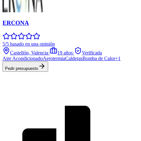
ERCONA
5/5 basado en una opinión
Castellón, Valencia
·
19
años
·
Verificada
Aire Acondicionado
Aerotermia
Calderas
Bomba de Calor
+
1
Pedir presupuesto