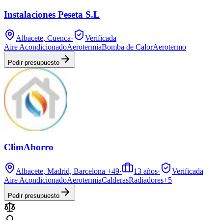
Instalaciones Peseta S.L
Albacete, Cuenca
·
Verificada
Aire Acondicionado
Aerotermia
Bomba de Calor
Aerotermo
Pedir presupuesto
ClimAhorro
Albacete, Madrid, Barcelona
+49
·
13
años
·
Verificada
Aire Acondicionado
Aerotermia
Calderas
Radiadores
+
5
Pedir presupuesto