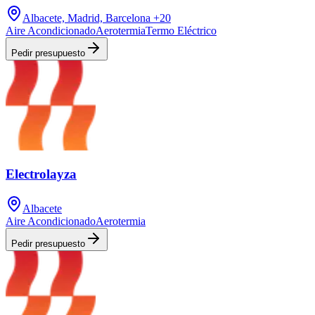
Albacete, Madrid, Barcelona
+20
Aire Acondicionado
Aerotermia
Termo Eléctrico
Pedir presupuesto
Electrolayza
Albacete
Aire Acondicionado
Aerotermia
Pedir presupuesto