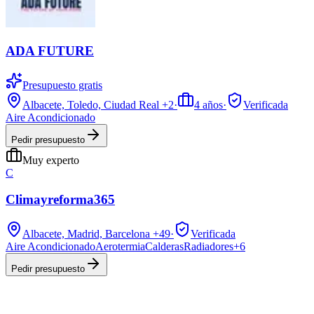
ADA FUTURE
Presupuesto gratis
Albacete, Toledo, Ciudad Real
+2
·
4
años
·
Verificada
Aire Acondicionado
Pedir presupuesto
Muy experto
C
Climayreforma365
Albacete, Madrid, Barcelona
+49
·
Verificada
Aire Acondicionado
Aerotermia
Calderas
Radiadores
+
6
Pedir presupuesto