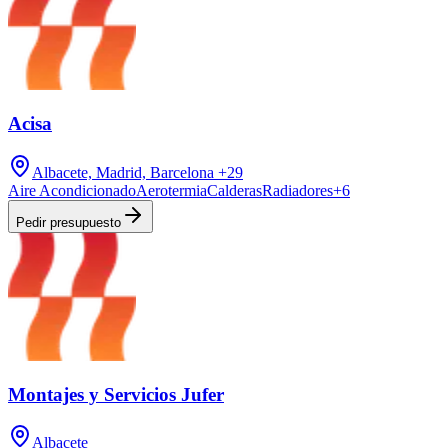
Acisa
Albacete, Madrid, Barcelona
+29
Aire Acondicionado
Aerotermia
Calderas
Radiadores
+
6
Pedir presupuesto
Montajes y Servicios Jufer
Albacete