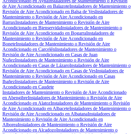
Acondicionado en Ayna
Instaladores de Mantenimiento o Revisión
de Aire Acondicionado en Balazote
Instaladores de Mantenimiento o
Revisión de Aire Acondicionado en Balsa de Ves
Instaladores de
Mantenimiento o Revisión de Aire Acondicionado en
Barrax
Instaladores de Mantenimiento o Revisión de Aire
Acondicionado en Bienservida
Instaladores de Mantenimiento o
Revisión de Aire Acondicionado en Bogarra
Instaladores de
Mantenimiento o Revisión de Aire Acondicionado en
Bonete
Instaladores de Mantenimiento o Revisión de Aire
Acondicionado en Carcelén
Instaladores de Mantenimiento o
Revisión de Aire Acondicionado en Casas de Juan
Nuñez
Instaladores de Mantenimiento o Revisión de Aire
Acondicionado en Casas de Lázaro
Instaladores de Mantenimiento o
Revisión de Aire Acondicionado en Casas de Ves
Instaladores de
Mantenimiento o Revisión de Aire Acondicionado en Casas
Ibañez
Instaladores de Mantenimiento o Revisión de Aire
Acondicionado en Caudete
Instaladores de Mantenimiento o Revisión de Aire Acondicionado
en Abengibre
Instaladores de Mantenimiento o Revisión de Aire
Acondicionado en Alatoz
Instaladores de Mantenimiento o Revisión
de Aire Acondicionado en Albacete
Instaladores de Mantenimiento o
Revisión de Aire Acondicionado en Albatana
Instaladores de
Mantenimiento o Revisión de Aire Acondicionado en
Alborea
Instaladores de Mantenimiento o Revisión de Aire
Acondicionado en Alcadozo
Instaladores de Mantenimiento o