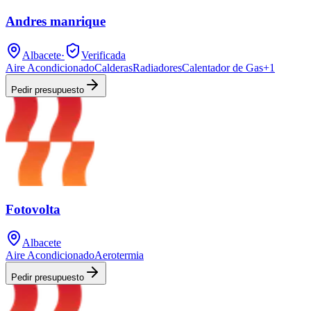
Andres manrique
Albacete
·
Verificada
Aire Acondicionado
Calderas
Radiadores
Calentador de Gas
+
1
Pedir presupuesto
Fotovolta
Albacete
Aire Acondicionado
Aerotermia
Pedir presupuesto