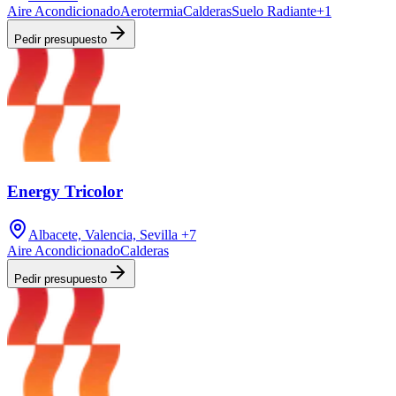
Aire Acondicionado
Aerotermia
Calderas
Suelo Radiante
+
1
Pedir presupuesto
Energy Tricolor
Albacete, Valencia, Sevilla
+7
Aire Acondicionado
Calderas
Pedir presupuesto