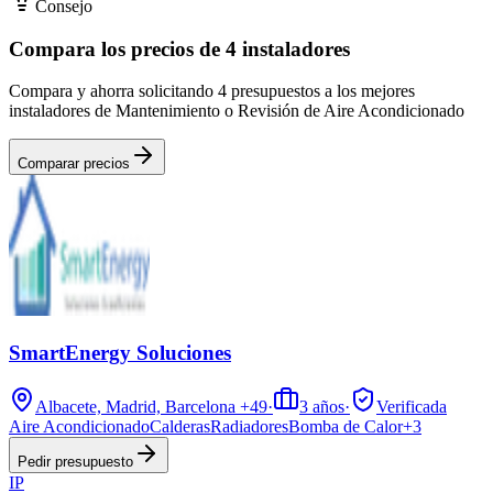
Consejo
Compara los precios de 4 instaladores
Compara y ahorra solicitando 4 presupuestos a los mejores
instaladores de Mantenimiento o Revisión de Aire Acondicionado
Comparar precios
SmartEnergy Soluciones
Albacete, Madrid, Barcelona
+49
·
3
años
·
Verificada
Aire Acondicionado
Calderas
Radiadores
Bomba de Calor
+
3
Pedir presupuesto
IP