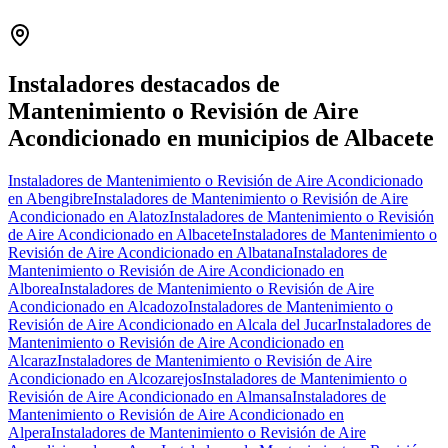
Leaflet
|
©
OpenStreetMap
+
−
Instaladores destacados de
Mantenimiento o Revisión de Aire
Acondicionado en municipios de Albacete
Instaladores de Mantenimiento o Revisión de Aire Acondicionado
en Abengibre
Instaladores de Mantenimiento o Revisión de Aire
Acondicionado en Alatoz
Instaladores de Mantenimiento o Revisión
de Aire Acondicionado en Albacete
Instaladores de Mantenimiento o
Revisión de Aire Acondicionado en Albatana
Instaladores de
Mantenimiento o Revisión de Aire Acondicionado en
Alborea
Instaladores de Mantenimiento o Revisión de Aire
Acondicionado en Alcadozo
Instaladores de Mantenimiento o
Revisión de Aire Acondicionado en Alcala del Jucar
Instaladores de
Mantenimiento o Revisión de Aire Acondicionado en
Alcaraz
Instaladores de Mantenimiento o Revisión de Aire
Acondicionado en Alcozarejos
Instaladores de Mantenimiento o
Revisión de Aire Acondicionado en Almansa
Instaladores de
Mantenimiento o Revisión de Aire Acondicionado en
Alpera
Instaladores de Mantenimiento o Revisión de Aire