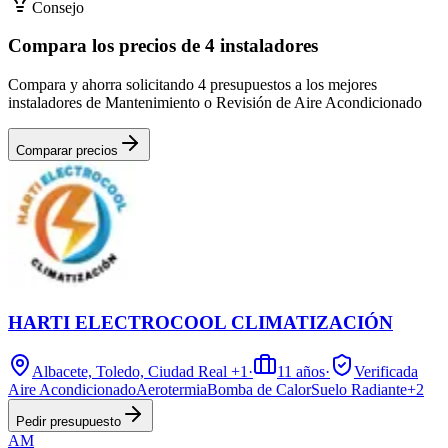
Consejo
Compara los precios de 4 instaladores
Compara y ahorra solicitando 4 presupuestos a los mejores
instaladores de Mantenimiento o Revisión de Aire Acondicionado
Comparar precios
HARTI ELECTROCOOL CLIMATIZACIÓN
Albacete, Toledo, Ciudad Real
+1
·
11
años
·
Verificada
Aire Acondicionado
Aerotermia
Bomba de Calor
Suelo Radiante
+
2
Pedir presupuesto
AM