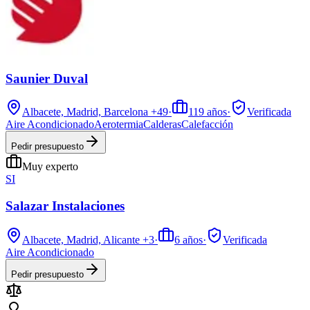
Saunier Duval
Albacete, Madrid, Barcelona
+49
·
119
años
·
Verificada
Aire Acondicionado
Aerotermia
Calderas
Calefacción
Pedir presupuesto
Muy experto
SI
Salazar Instalaciones
Albacete, Madrid, Alicante
+3
·
6
años
·
Verificada
Aire Acondicionado
Pedir presupuesto