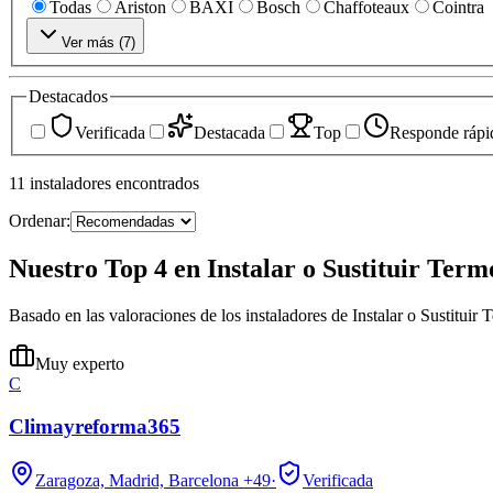
Todas
Ariston
BAXI
Bosch
Chaffoteaux
Cointra
Ver más (
7
)
Destacados
Verificada
Destacada
Top
Responde rápi
11
instaladores
encontrados
Ordenar:
Nuestro Top 4 en Instalar o Sustituir Term
Basado en las valoraciones de los instaladores de Instalar o Sustituir
Muy experto
C
Climayreforma365
Zaragoza, Madrid, Barcelona
+49
·
Verificada