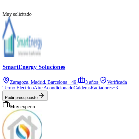
Muy solicitado
SmartEnergy Soluciones
Zaragoza, Madrid, Barcelona
+49
·
3
años
·
Verificada
Termo Eléctrico
Aire Acondicionado
Calderas
Radiadores
+
3
Pedir presupuesto
Muy experto