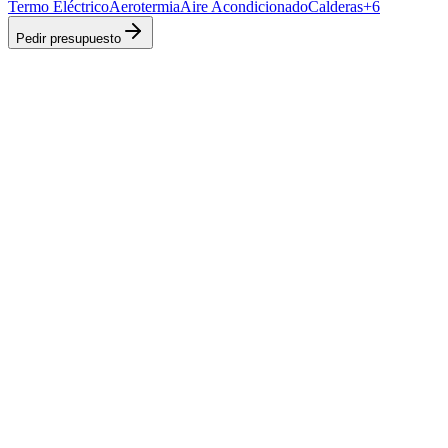
Termo Eléctrico
Aerotermia
Aire Acondicionado
Calderas
+
6
Pedir presupuesto