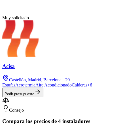
Muy solicitado
Acisa
Castellón, Madrid, Barcelona
+29
Estufas
Aerotermia
Aire Acondicionado
Calderas
+
6
Pedir presupuesto
Consejo
Compara los precios de 4 instaladores