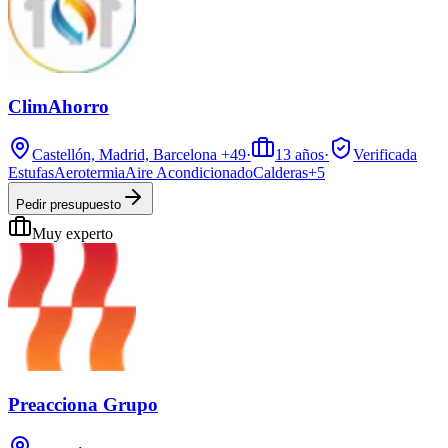
ClimAhorro
Castellón, Madrid, Barcelona
+49
·
13
años
·
Verificada
Estufas
Aerotermia
Aire Acondicionado
Calderas
+
5
Pedir presupuesto
Muy experto
Preacciona Grupo