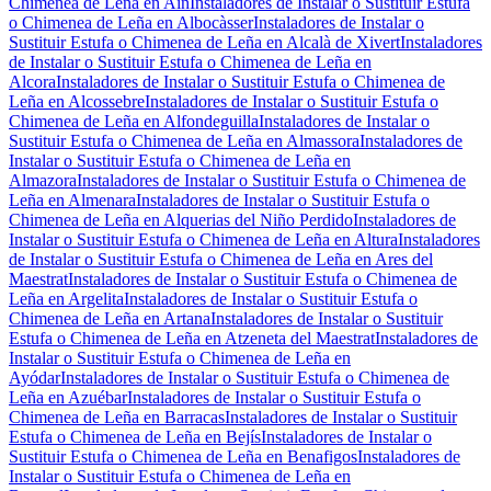
Chimenea de Leña en Aín
Instaladores de Instalar o Sustituir Estufa
o Chimenea de Leña en Albocàsser
Instaladores de Instalar o
Sustituir Estufa o Chimenea de Leña en Alcalà de Xivert
Instaladores
de Instalar o Sustituir Estufa o Chimenea de Leña en
Alcora
Instaladores de Instalar o Sustituir Estufa o Chimenea de
Leña en Alcossebre
Instaladores de Instalar o Sustituir Estufa o
Chimenea de Leña en Alfondeguilla
Instaladores de Instalar o
Sustituir Estufa o Chimenea de Leña en Almassora
Instaladores de
Instalar o Sustituir Estufa o Chimenea de Leña en
Almazora
Instaladores de Instalar o Sustituir Estufa o Chimenea de
Leña en Almenara
Instaladores de Instalar o Sustituir Estufa o
Chimenea de Leña en Alquerias del Niño Perdido
Instaladores de
Instalar o Sustituir Estufa o Chimenea de Leña en Altura
Instaladores
de Instalar o Sustituir Estufa o Chimenea de Leña en Ares del
Maestrat
Instaladores de Instalar o Sustituir Estufa o Chimenea de
Leña en Argelita
Instaladores de Instalar o Sustituir Estufa o
Chimenea de Leña en Artana
Instaladores de Instalar o Sustituir
Estufa o Chimenea de Leña en Atzeneta del Maestrat
Instaladores de
Instalar o Sustituir Estufa o Chimenea de Leña en
Ayódar
Instaladores de Instalar o Sustituir Estufa o Chimenea de
Leña en Azuébar
Instaladores de Instalar o Sustituir Estufa o
Chimenea de Leña en Barracas
Instaladores de Instalar o Sustituir
Estufa o Chimenea de Leña en Bejís
Instaladores de Instalar o
Sustituir Estufa o Chimenea de Leña en Benafigos
Instaladores de
Instalar o Sustituir Estufa o Chimenea de Leña en