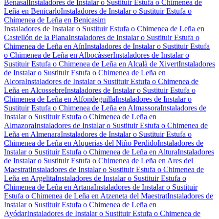
Benasal
Instaladores de Instalar o Sustituir Estufa o Chimenea de
Leña en Benicarlo
Instaladores de Instalar o Sustituir Estufa o
Chimenea de Leña en Benicasim
Instaladores de Instalar o Sustituir Estufa o Chimenea de Leña en
Castellón de la Plana
Instaladores de Instalar o Sustituir Estufa o
Chimenea de Leña en Aín
Instaladores de Instalar o Sustituir Estufa
o Chimenea de Leña en Albocàsser
Instaladores de Instalar o
Sustituir Estufa o Chimenea de Leña en Alcalà de Xivert
Instaladores
de Instalar o Sustituir Estufa o Chimenea de Leña en
Alcora
Instaladores de Instalar o Sustituir Estufa o Chimenea de
Leña en Alcossebre
Instaladores de Instalar o Sustituir Estufa o
Chimenea de Leña en Alfondeguilla
Instaladores de Instalar o
Sustituir Estufa o Chimenea de Leña en Almassora
Instaladores de
Instalar o Sustituir Estufa o Chimenea de Leña en
Almazora
Instaladores de Instalar o Sustituir Estufa o Chimenea de
Leña en Almenara
Instaladores de Instalar o Sustituir Estufa o
Chimenea de Leña en Alquerias del Niño Perdido
Instaladores de
Instalar o Sustituir Estufa o Chimenea de Leña en Altura
Instaladores
de Instalar o Sustituir Estufa o Chimenea de Leña en Ares del
Maestrat
Instaladores de Instalar o Sustituir Estufa o Chimenea de
Leña en Argelita
Instaladores de Instalar o Sustituir Estufa o
Chimenea de Leña en Artana
Instaladores de Instalar o Sustituir
Estufa o Chimenea de Leña en Atzeneta del Maestrat
Instaladores de
Instalar o Sustituir Estufa o Chimenea de Leña en
Ayódar
Instaladores de Instalar o Sustituir Estufa o Chimenea de