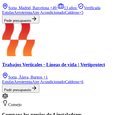
Soria, Madrid, Barcelona
+49
·
13
años
·
Verificada
Estufas
Aerotermia
Aire Acondicionado
Calderas
+
5
Pedir presupuesto
Trabajos Verticales · Líneas de vida | Vertiprotect
Soria, Álava, Burgos
+1
Estufas
Aerotermia
Aire Acondicionado
Calderas
+
6
Pedir presupuesto
Consejo
Compara los precios de 4 instaladores