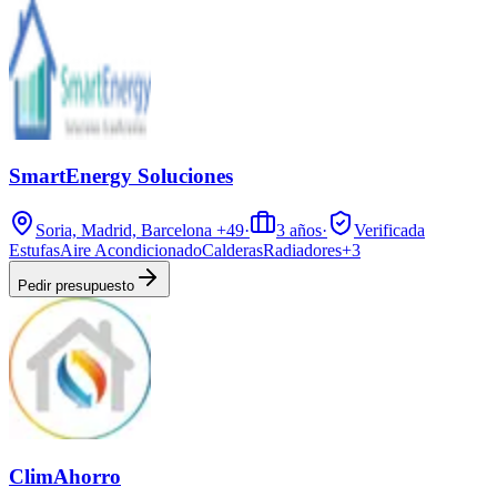
SmartEnergy Soluciones
Soria, Madrid, Barcelona
+49
·
3
años
·
Verificada
Estufas
Aire Acondicionado
Calderas
Radiadores
+
3
Pedir presupuesto
ClimAhorro