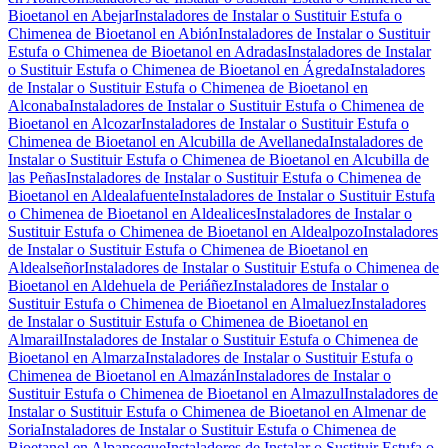
Bioetanol en Abejar
Instaladores de Instalar o Sustituir Estufa o
Chimenea de Bioetanol en Abión
Instaladores de Instalar o Sustituir
Estufa o Chimenea de Bioetanol en Adradas
Instaladores de Instalar
o Sustituir Estufa o Chimenea de Bioetanol en Ágreda
Instaladores
de Instalar o Sustituir Estufa o Chimenea de Bioetanol en
Alconaba
Instaladores de Instalar o Sustituir Estufa o Chimenea de
Bioetanol en Alcozar
Instaladores de Instalar o Sustituir Estufa o
Chimenea de Bioetanol en Alcubilla de Avellaneda
Instaladores de
Instalar o Sustituir Estufa o Chimenea de Bioetanol en Alcubilla de
las Peñas
Instaladores de Instalar o Sustituir Estufa o Chimenea de
Bioetanol en Aldealafuente
Instaladores de Instalar o Sustituir Estufa
o Chimenea de Bioetanol en Aldealices
Instaladores de Instalar o
Sustituir Estufa o Chimenea de Bioetanol en Aldealpozo
Instaladores
de Instalar o Sustituir Estufa o Chimenea de Bioetanol en
Aldealseñor
Instaladores de Instalar o Sustituir Estufa o Chimenea de
Bioetanol en Aldehuela de Periáñez
Instaladores de Instalar o
Sustituir Estufa o Chimenea de Bioetanol en Almaluez
Instaladores
de Instalar o Sustituir Estufa o Chimenea de Bioetanol en
Almarail
Instaladores de Instalar o Sustituir Estufa o Chimenea de
Bioetanol en Almarza
Instaladores de Instalar o Sustituir Estufa o
Chimenea de Bioetanol en Almazán
Instaladores de Instalar o
Sustituir Estufa o Chimenea de Bioetanol en Almazul
Instaladores de
Instalar o Sustituir Estufa o Chimenea de Bioetanol en Almenar de
Soria
Instaladores de Instalar o Sustituir Estufa o Chimenea de
Bioetanol en Alpanseque
Instaladores de Instalar o Sustituir Estufa o