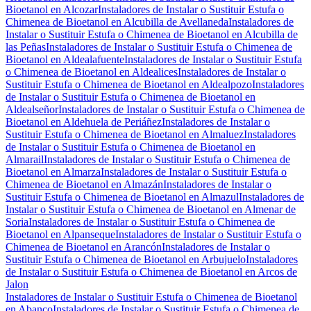
Bioetanol en Alcozar
Instaladores de Instalar o Sustituir Estufa o
Chimenea de Bioetanol en Alcubilla de Avellaneda
Instaladores de
Instalar o Sustituir Estufa o Chimenea de Bioetanol en Alcubilla de
las Peñas
Instaladores de Instalar o Sustituir Estufa o Chimenea de
Bioetanol en Aldealafuente
Instaladores de Instalar o Sustituir Estufa
o Chimenea de Bioetanol en Aldealices
Instaladores de Instalar o
Sustituir Estufa o Chimenea de Bioetanol en Aldealpozo
Instaladores
de Instalar o Sustituir Estufa o Chimenea de Bioetanol en
Aldealseñor
Instaladores de Instalar o Sustituir Estufa o Chimenea de
Bioetanol en Aldehuela de Periáñez
Instaladores de Instalar o
Sustituir Estufa o Chimenea de Bioetanol en Almaluez
Instaladores
de Instalar o Sustituir Estufa o Chimenea de Bioetanol en
Almarail
Instaladores de Instalar o Sustituir Estufa o Chimenea de
Bioetanol en Almarza
Instaladores de Instalar o Sustituir Estufa o
Chimenea de Bioetanol en Almazán
Instaladores de Instalar o
Sustituir Estufa o Chimenea de Bioetanol en Almazul
Instaladores de
Instalar o Sustituir Estufa o Chimenea de Bioetanol en Almenar de
Soria
Instaladores de Instalar o Sustituir Estufa o Chimenea de
Bioetanol en Alpanseque
Instaladores de Instalar o Sustituir Estufa o
Chimenea de Bioetanol en Arancón
Instaladores de Instalar o
Sustituir Estufa o Chimenea de Bioetanol en Arbujuelo
Instaladores
de Instalar o Sustituir Estufa o Chimenea de Bioetanol en Arcos de
Jalon
Instaladores de Instalar o Sustituir Estufa o Chimenea de Bioetanol
en Abanco
Instaladores de Instalar o Sustituir Estufa o Chimenea de