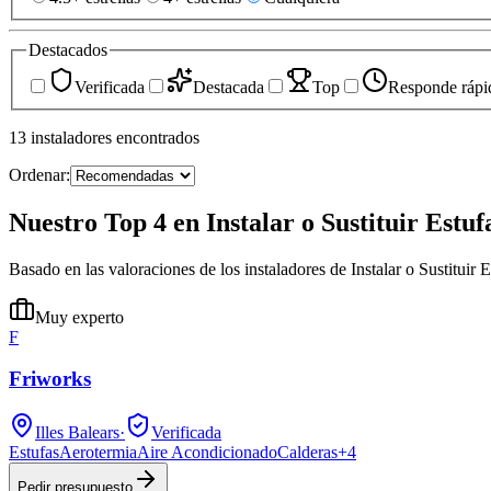
Destacados
Verificada
Destacada
Top
Responde rápi
13
instaladores
encontrados
Ordenar:
Nuestro Top 4 en Instalar o Sustituir Estu
Basado en las valoraciones de los instaladores de Instalar o Sustituir
Muy experto
F
Friworks
Illes Balears
·
Verificada
Estufas
Aerotermia
Aire Acondicionado
Calderas
+
4
Pedir presupuesto