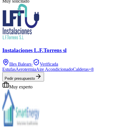
Muy solicitado
Instalaciones L.F.Torrens sl
Illes Balears
·
Verificada
Estufas
Aerotermia
Aire Acondicionado
Calderas
+
8
Pedir presupuesto
Muy experto