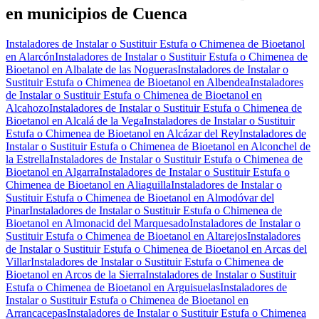
en municipios de Cuenca
Instaladores de Instalar o Sustituir Estufa o Chimenea de Bioetanol
en Alarcón
Instaladores de Instalar o Sustituir Estufa o Chimenea de
Bioetanol en Albalate de las Nogueras
Instaladores de Instalar o
Sustituir Estufa o Chimenea de Bioetanol en Albendea
Instaladores
de Instalar o Sustituir Estufa o Chimenea de Bioetanol en
Alcahozo
Instaladores de Instalar o Sustituir Estufa o Chimenea de
Bioetanol en Alcalá de la Vega
Instaladores de Instalar o Sustituir
Estufa o Chimenea de Bioetanol en Alcázar del Rey
Instaladores de
Instalar o Sustituir Estufa o Chimenea de Bioetanol en Alconchel de
la Estrella
Instaladores de Instalar o Sustituir Estufa o Chimenea de
Bioetanol en Algarra
Instaladores de Instalar o Sustituir Estufa o
Chimenea de Bioetanol en Aliaguilla
Instaladores de Instalar o
Sustituir Estufa o Chimenea de Bioetanol en Almodóvar del
Pinar
Instaladores de Instalar o Sustituir Estufa o Chimenea de
Bioetanol en Almonacid del Marquesado
Instaladores de Instalar o
Sustituir Estufa o Chimenea de Bioetanol en Altarejos
Instaladores
de Instalar o Sustituir Estufa o Chimenea de Bioetanol en Arcas del
Villar
Instaladores de Instalar o Sustituir Estufa o Chimenea de
Bioetanol en Arcos de la Sierra
Instaladores de Instalar o Sustituir
Estufa o Chimenea de Bioetanol en Arguisuelas
Instaladores de
Instalar o Sustituir Estufa o Chimenea de Bioetanol en
Arrancacepas
Instaladores de Instalar o Sustituir Estufa o Chimenea