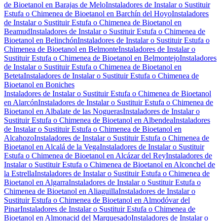
de Bioetanol en Barajas de Melo
Instaladores de Instalar o Sustituir
Estufa o Chimenea de Bioetanol en Barchín del Hoyo
Instaladores
de Instalar o Sustituir Estufa o Chimenea de Bioetanol en
Beamud
Instaladores de Instalar o Sustituir Estufa o Chimenea de
Bioetanol en Belinchón
Instaladores de Instalar o Sustituir Estufa o
Chimenea de Bioetanol en Belmonte
Instaladores de Instalar o
Sustituir Estufa o Chimenea de Bioetanol en Belmontejo
Instaladores
de Instalar o Sustituir Estufa o Chimenea de Bioetanol en
Beteta
Instaladores de Instalar o Sustituir Estufa o Chimenea de
Bioetanol en Boniches
Instaladores de Instalar o Sustituir Estufa o Chimenea de Bioetanol
en Alarcón
Instaladores de Instalar o Sustituir Estufa o Chimenea de
Bioetanol en Albalate de las Nogueras
Instaladores de Instalar o
Sustituir Estufa o Chimenea de Bioetanol en Albendea
Instaladores
de Instalar o Sustituir Estufa o Chimenea de Bioetanol en
Alcahozo
Instaladores de Instalar o Sustituir Estufa o Chimenea de
Bioetanol en Alcalá de la Vega
Instaladores de Instalar o Sustituir
Estufa o Chimenea de Bioetanol en Alcázar del Rey
Instaladores de
Instalar o Sustituir Estufa o Chimenea de Bioetanol en Alconchel de
la Estrella
Instaladores de Instalar o Sustituir Estufa o Chimenea de
Bioetanol en Algarra
Instaladores de Instalar o Sustituir Estufa o
Chimenea de Bioetanol en Aliaguilla
Instaladores de Instalar o
Sustituir Estufa o Chimenea de Bioetanol en Almodóvar del
Pinar
Instaladores de Instalar o Sustituir Estufa o Chimenea de
Bioetanol en Almonacid del Marquesado
Instaladores de Instalar o