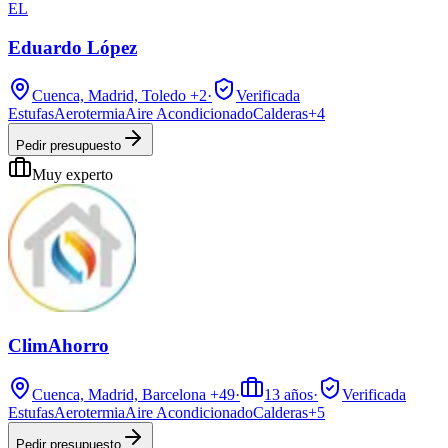
EL
Eduardo López
Cuenca, Madrid, Toledo
+2
·
Verificada
Estufas
Aerotermia
Aire Acondicionado
Calderas
+
4
Pedir presupuesto
Muy experto
ClimAhorro
Cuenca, Madrid, Barcelona
+49
·
13
años
·
Verificada
Estufas
Aerotermia
Aire Acondicionado
Calderas
+
5
Pedir presupuesto