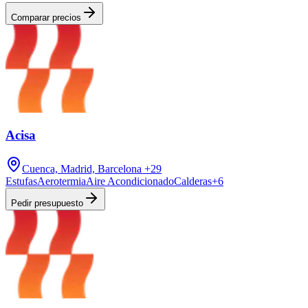
Comparar precios
Acisa
Cuenca, Madrid, Barcelona
+29
Estufas
Aerotermia
Aire Acondicionado
Calderas
+
6
Pedir presupuesto