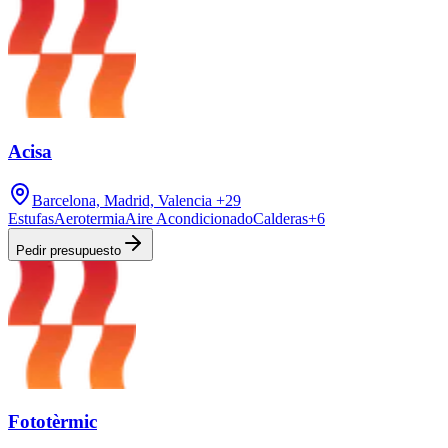
Acisa
Barcelona, Madrid, Valencia
+29
Estufas
Aerotermia
Aire Acondicionado
Calderas
+
6
Pedir presupuesto
Fototèrmic