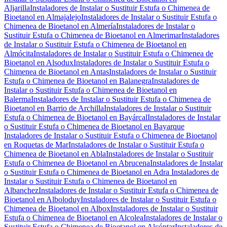
Aljarilla
Instaladores de Instalar o Sustituir Estufa o Chimenea de
Bioetanol en Almajalejo
Instaladores de Instalar o Sustituir Estufa o
Chimenea de Bioetanol en Almería
Instaladores de Instalar o
Sustituir Estufa o Chimenea de Bioetanol en Almerimar
Instaladores
de Instalar o Sustituir Estufa o Chimenea de Bioetanol en
Almócita
Instaladores de Instalar o Sustituir Estufa o Chimenea de
Bioetanol en Alsodux
Instaladores de Instalar o Sustituir Estufa o
Chimenea de Bioetanol en Antas
Instaladores de Instalar o Sustituir
Estufa o Chimenea de Bioetanol en Balanegra
Instaladores de
Instalar o Sustituir Estufa o Chimenea de Bioetanol en
Balerma
Instaladores de Instalar o Sustituir Estufa o Chimenea de
Bioetanol en Barrio de Archilla
Instaladores de Instalar o Sustituir
Estufa o Chimenea de Bioetanol en Bayárcal
Instaladores de Instalar
o Sustituir Estufa o Chimenea de Bioetanol en Bayarque
Instaladores de Instalar o Sustituir Estufa o Chimenea de Bioetanol
en Roquetas de Mar
Instaladores de Instalar o Sustituir Estufa o
Chimenea de Bioetanol en Abla
Instaladores de Instalar o Sustituir
Estufa o Chimenea de Bioetanol en Abrucena
Instaladores de Instalar
o Sustituir Estufa o Chimenea de Bioetanol en Adra
Instaladores de
Instalar o Sustituir Estufa o Chimenea de Bioetanol en
Albanchez
Instaladores de Instalar o Sustituir Estufa o Chimenea de
Bioetanol en Alboloduy
Instaladores de Instalar o Sustituir Estufa o
Chimenea de Bioetanol en Albox
Instaladores de Instalar o Sustituir
Estufa o Chimenea de Bioetanol en Alcolea
Instaladores de Instalar o
Sustituir Estufa o Chimenea de Bioetanol en Alcóntar
Instaladores de