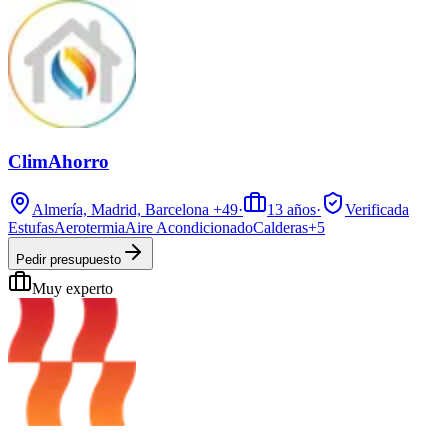
ClimAhorro
Almería, Madrid, Barcelona
+49
·
13
años
·
Verificada
Estufas
Aerotermia
Aire Acondicionado
Calderas
+
5
Pedir presupuesto
Muy experto