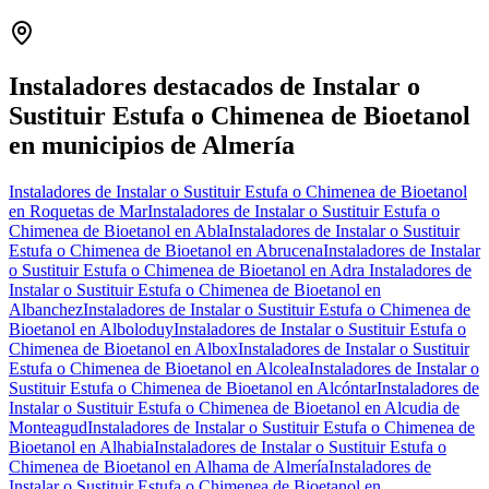
Leaflet
|
©
OpenStreetMap
+
−
Instaladores destacados de Instalar o
Sustituir Estufa o Chimenea de Bioetanol
en municipios de Almería
Instaladores de Instalar o Sustituir Estufa o Chimenea de Bioetanol
en Roquetas de Mar
Instaladores de Instalar o Sustituir Estufa o
Chimenea de Bioetanol en Abla
Instaladores de Instalar o Sustituir
Estufa o Chimenea de Bioetanol en Abrucena
Instaladores de Instalar
o Sustituir Estufa o Chimenea de Bioetanol en Adra
Instaladores de
Instalar o Sustituir Estufa o Chimenea de Bioetanol en
Albanchez
Instaladores de Instalar o Sustituir Estufa o Chimenea de
Bioetanol en Alboloduy
Instaladores de Instalar o Sustituir Estufa o
Chimenea de Bioetanol en Albox
Instaladores de Instalar o Sustituir
Estufa o Chimenea de Bioetanol en Alcolea
Instaladores de Instalar o
Sustituir Estufa o Chimenea de Bioetanol en Alcóntar
Instaladores de
Instalar o Sustituir Estufa o Chimenea de Bioetanol en Alcudia de
Monteagud
Instaladores de Instalar o Sustituir Estufa o Chimenea de
Bioetanol en Alhabia
Instaladores de Instalar o Sustituir Estufa o
Chimenea de Bioetanol en Alhama de Almería
Instaladores de
Instalar o Sustituir Estufa o Chimenea de Bioetanol en