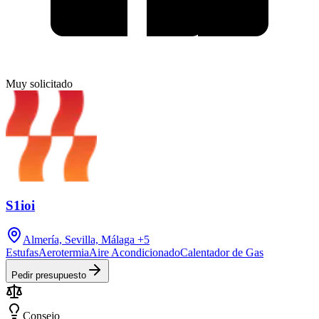
Muy solicitado
S1ioi
Almería, Sevilla, Málaga
+5
Estufas
Aerotermia
Aire Acondicionado
Calentador de Gas
Pedir presupuesto
Consejo