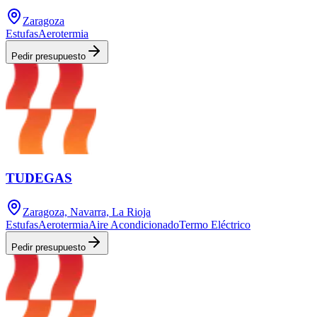
Zaragoza
Estufas
Aerotermia
Pedir presupuesto
TUDEGAS
Zaragoza, Navarra, La Rioja
Estufas
Aerotermia
Aire Acondicionado
Termo Eléctrico
Pedir presupuesto