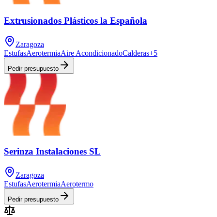
Extrusionados Plásticos la Española
Zaragoza
Estufas
Aerotermia
Aire Acondicionado
Calderas
+
5
Pedir presupuesto
Serinza Instalaciones SL
Zaragoza
Estufas
Aerotermia
Aerotermo
Pedir presupuesto