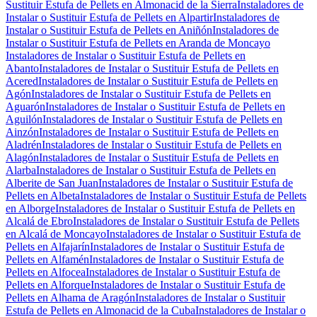
Sustituir Estufa de Pellets en Almonacid de la Sierra
Instaladores de
Instalar o Sustituir Estufa de Pellets en Alpartir
Instaladores de
Instalar o Sustituir Estufa de Pellets en Aniñón
Instaladores de
Instalar o Sustituir Estufa de Pellets en Aranda de Moncayo
Instaladores de Instalar o Sustituir Estufa de Pellets en
Abanto
Instaladores de Instalar o Sustituir Estufa de Pellets en
Acered
Instaladores de Instalar o Sustituir Estufa de Pellets en
Agón
Instaladores de Instalar o Sustituir Estufa de Pellets en
Aguarón
Instaladores de Instalar o Sustituir Estufa de Pellets en
Aguilón
Instaladores de Instalar o Sustituir Estufa de Pellets en
Ainzón
Instaladores de Instalar o Sustituir Estufa de Pellets en
Aladrén
Instaladores de Instalar o Sustituir Estufa de Pellets en
Alagón
Instaladores de Instalar o Sustituir Estufa de Pellets en
Alarba
Instaladores de Instalar o Sustituir Estufa de Pellets en
Alberite de San Juan
Instaladores de Instalar o Sustituir Estufa de
Pellets en Albeta
Instaladores de Instalar o Sustituir Estufa de Pellets
en Alborge
Instaladores de Instalar o Sustituir Estufa de Pellets en
Alcalá de Ebro
Instaladores de Instalar o Sustituir Estufa de Pellets
en Alcalá de Moncayo
Instaladores de Instalar o Sustituir Estufa de
Pellets en Alfajarín
Instaladores de Instalar o Sustituir Estufa de
Pellets en Alfamén
Instaladores de Instalar o Sustituir Estufa de
Pellets en Alfocea
Instaladores de Instalar o Sustituir Estufa de
Pellets en Alforque
Instaladores de Instalar o Sustituir Estufa de
Pellets en Alhama de Aragón
Instaladores de Instalar o Sustituir
Estufa de Pellets en Almonacid de la Cuba
Instaladores de Instalar o