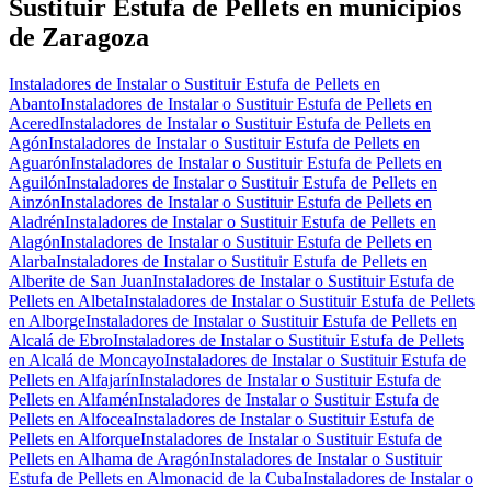
Sustituir Estufa de Pellets en municipios
de Zaragoza
Instaladores de Instalar o Sustituir Estufa de Pellets en
Abanto
Instaladores de Instalar o Sustituir Estufa de Pellets en
Acered
Instaladores de Instalar o Sustituir Estufa de Pellets en
Agón
Instaladores de Instalar o Sustituir Estufa de Pellets en
Aguarón
Instaladores de Instalar o Sustituir Estufa de Pellets en
Aguilón
Instaladores de Instalar o Sustituir Estufa de Pellets en
Ainzón
Instaladores de Instalar o Sustituir Estufa de Pellets en
Aladrén
Instaladores de Instalar o Sustituir Estufa de Pellets en
Alagón
Instaladores de Instalar o Sustituir Estufa de Pellets en
Alarba
Instaladores de Instalar o Sustituir Estufa de Pellets en
Alberite de San Juan
Instaladores de Instalar o Sustituir Estufa de
Pellets en Albeta
Instaladores de Instalar o Sustituir Estufa de Pellets
en Alborge
Instaladores de Instalar o Sustituir Estufa de Pellets en
Alcalá de Ebro
Instaladores de Instalar o Sustituir Estufa de Pellets
en Alcalá de Moncayo
Instaladores de Instalar o Sustituir Estufa de
Pellets en Alfajarín
Instaladores de Instalar o Sustituir Estufa de
Pellets en Alfamén
Instaladores de Instalar o Sustituir Estufa de
Pellets en Alfocea
Instaladores de Instalar o Sustituir Estufa de
Pellets en Alforque
Instaladores de Instalar o Sustituir Estufa de
Pellets en Alhama de Aragón
Instaladores de Instalar o Sustituir
Estufa de Pellets en Almonacid de la Cuba
Instaladores de Instalar o