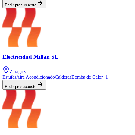
Pedir presupuesto
Electricidad Millan SL
Zaragoza
Estufas
Aire Acondicionado
Calderas
Bomba de Calor
+
1
Pedir presupuesto