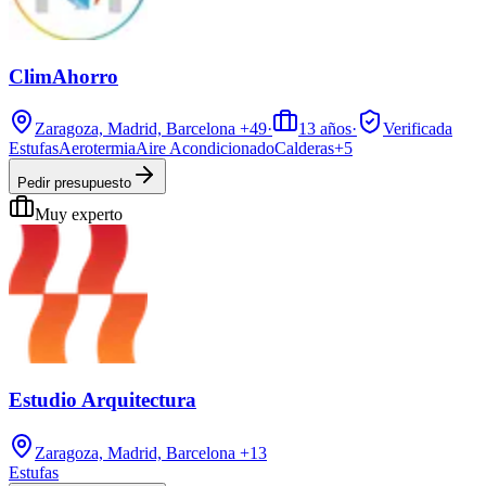
ClimAhorro
Zaragoza, Madrid, Barcelona
+49
·
13
años
·
Verificada
Estufas
Aerotermia
Aire Acondicionado
Calderas
+
5
Pedir presupuesto
Muy experto
Estudio Arquitectura
Zaragoza, Madrid, Barcelona
+13
Estufas