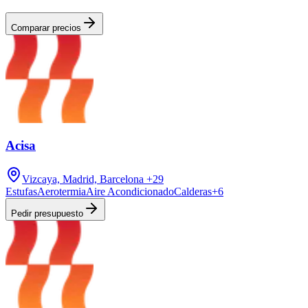
Comparar precios
Acisa
Vizcaya, Madrid, Barcelona
+29
Estufas
Aerotermia
Aire Acondicionado
Calderas
+
6
Pedir presupuesto