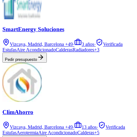
SmartEnergy Soluciones
Vizcaya, Madrid, Barcelona
+49
·
3
años
·
Verificada
Estufas
Aire Acondicionado
Calderas
Radiadores
+
3
Pedir presupuesto
ClimAhorro
Vizcaya, Madrid, Barcelona
+49
·
13
años
·
Verificada
Estufas
Aerotermia
Aire Acondicionado
Calderas
+
5