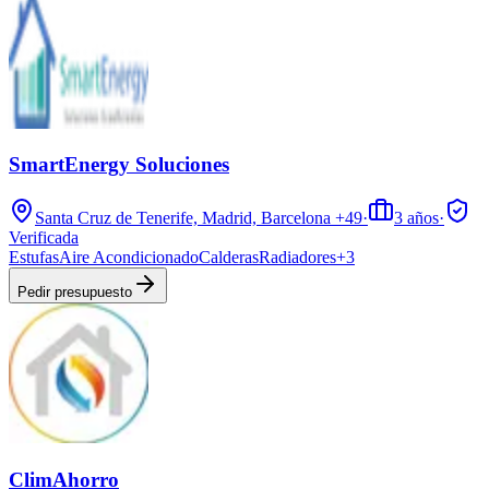
SmartEnergy Soluciones
Santa Cruz de Tenerife, Madrid, Barcelona
+49
·
3
años
·
Verificada
Estufas
Aire Acondicionado
Calderas
Radiadores
+
3
Pedir presupuesto
ClimAhorro